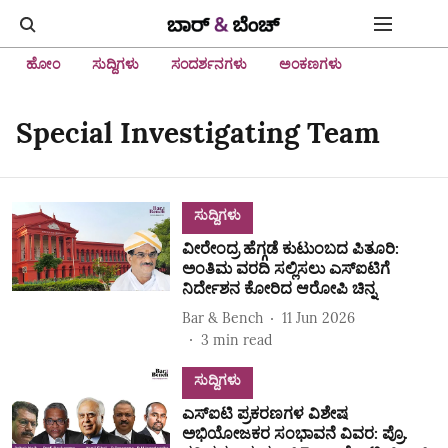
ಹೋಂ
ಸುದ್ದಿಗಳು
ಸಂದರ್ಶನಗಳು
ಅಂಕಣಗಳು
Special Investigating Team
ಸುದ್ದಿಗಳು
ವೀರೇಂದ್ರ ಹೆಗ್ಗಡೆ ಕುಟುಂಬದ ಪಿತೂರಿ:
ಅಂತಿಮ ವರದಿ ಸಲ್ಲಿಸಲು ಎಸ್‌ಐಟಿಗೆ
ನಿರ್ದೇಶನ ಕೋರಿದ ಆರೋಪಿ ಚಿನ್ನ
Bar & Bench
11 Jun 2026
3
min read
ಸುದ್ದಿಗಳು
ಎಸ್‌ಐಟಿ ಪ್ರಕರಣಗಳ ವಿಶೇಷ
ಅಭಿಯೋಜಕರ ಸಂಭಾವನೆ ವಿವರ: ಪ್ರೊ.