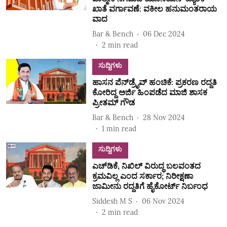
ಖಾತೆ ವರ್ಗಾವಣೆ: ವಕೀಲ ಹನುಮಂತರಾಯ
ವಾದ
Bar & Bench
06 Dec 2024
2
min read
ಸುದ್ದಿಗಳು
ಹಾಸನ ಪೆನ್‌ಡ್ರೈವ್‌ ಹಂಚಿಕೆ: ಪ್ರಕರಣ ರದ್ದತಿ
ಕೋರಿದ್ದ ಅರ್ಜಿ ಹಿಂಪಡೆದ ಮಾಜಿ ಶಾಸಕ
ಪ್ರೀತಮ್‌ ಗೌಡ
Bar & Bench
28 Nov 2024
1
min read
ಸುದ್ದಿಗಳು
ಎಚ್‌ಡಿಕೆ, ನಿಖಿಲ್‌ ವಿರುದ್ಧ ಬಲವಂತದ
ಕ್ರಮವಿಲ್ಲ ಎಂದ ಸರ್ಕಾರ; ನಿರೀಕ್ಷಣಾ
ಜಾಮೀನು ರದ್ದತಿಗೆ ಹೈಕೋರ್ಟ್‌ ನಿರ್ಬಂಧ
Siddesh M S
06 Nov 2024
2
min read