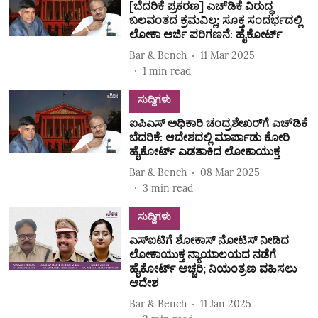
[ಬೆದರಿಕೆ ಪ್ರಕರಣ] ಎಚ್‌ಡಿಕೆ ವಿರುದ್ಧ
ಬಲವಂತದ ಕ್ರಮವಿಲ್ಲ; ಸೂಕ್ತ ಸಂದರ್ಭದಲ್ಲಿ
ಲೋಕಾ ಅರ್ಜಿ ಪರಿಗಣನೆ: ಹೈಕೋರ್ಟ್‌
Bar & Bench
11 Mar 2025
1
min read
ಸುದ್ದಿಗಳು
ಐಪಿಎಸ್‌ ಅಧಿಕಾರಿ ಚಂದ್ರಶೇಖರ್‌ಗೆ ಎಚ್‌ಡಿಕೆ
ಬೆದರಿಕೆ: ಆದೇಶದಲ್ಲಿ ಮಾರ್ಪಾಡು ಕೋರಿ
ಹೈಕೋರ್ಟ್‌ ಎಡತಾಕಿದ ಲೋಕಾಯುಕ್ತ
Bar & Bench
08 Mar 2025
3
min read
ಸುದ್ದಿಗಳು
ಎಸ್‌ಐಟಿಗೆ ಶೋಕಾಸ್‌ ನೋಟಿಸ್‌ ನೀಡಿದ
ಲೋಕಾಯುಕ್ತ ನ್ಯಾಯಾಲಯದ ನಡೆಗೆ
ಹೈಕೋರ್ಟ್‌ ಅಚ್ಚರಿ; ನಿಯಂತ್ರಣ ವಹಿಸಲು
ಆದೇಶ
Bar & Bench
11 Jan 2025