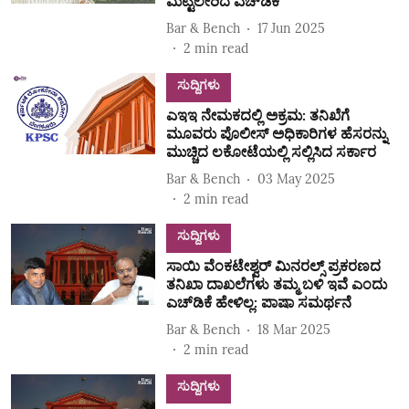
ಮೆಟ್ಟಿಲೇರಿದ ಎಚ್‌ಡಿಕೆ
Bar & Bench
17 Jun 2025
2
min read
ಸುದ್ದಿಗಳು
ಎಇಇ ನೇಮಕದಲ್ಲಿ ಅಕ್ರಮ: ತನಿಖೆಗೆ
ಮೂವರು ಪೊಲೀಸ್‌ ಅಧಿಕಾರಿಗಳ ಹೆಸರನ್ನು
ಮುಚ್ಚಿದ ಲಕೋಟೆಯಲ್ಲಿ ಸಲ್ಲಿಸಿದ ಸರ್ಕಾರ
Bar & Bench
03 May 2025
2
min read
ಸುದ್ದಿಗಳು
ಸಾಯಿ ವೆಂಕಟೇಶ್ವರ್‌ ಮಿನರಲ್ಸ್‌ ಪ್ರಕರಣದ
ತನಿಖಾ ದಾಖಲೆಗಳು ತಮ್ಮ ಬಳಿ ಇವೆ ಎಂದು
ಎಚ್‌ಡಿಕೆ ಹೇಳಿಲ್ಲ: ಪಾಷಾ ಸಮರ್ಥನೆ
Bar & Bench
18 Mar 2025
2
min read
ಸುದ್ದಿಗಳು