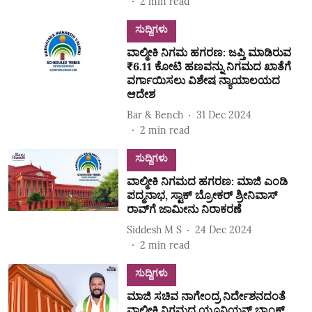
2
min read
ಸುದ್ದಿಗಳು
ವಾಲ್ಮೀಕಿ ನಿಗಮ ಹಗರಣ: ಜಪ್ತಿ ಮಾಡಿರುವ
₹6.11 ಕೋಟಿ ಹಣವನ್ನು ನಿಗಮದ ಖಾತೆಗೆ
ವರ್ಗಾಯಿಸಲು ವಿಶೇಷ ನ್ಯಾಯಾಲಯದ
ಆದೇಶ
Bar & Bench
31 Dec 2024
2
min read
ಸುದ್ದಿಗಳು
ವಾಲ್ಮೀಕಿ ನಿಗಮದ ಹಗರಣ: ಮಾಜಿ ಎಂಡಿ
ಪದ್ಮನಾಭ, ಸ್ಟಾಕ್‌ ಬ್ರೋಕರ್‌ ಶ್ರೀನಿವಾಸ್‌
ರಾವ್‌ಗೆ ಜಾಮೀನು ನಿರಾಕರಣೆ
Siddesh M S
24 Dec 2024
2
min read
ಸುದ್ದಿಗಳು
ಮಾಜಿ ಸಚಿವ ನಾಗೇಂದ್ರ ನಿರ್ದೇಶನದಂತೆ
ವಾಲ್ಮೀಕಿ ನಿಗಮದ ಯೂನಿಯನ್‌ ಬ್ಯಾಂಕ್‌