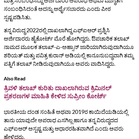
ಮತ್ರ ಸಂಬಂಧಿಸಿದ್ದು ಅರ್ಜಿದಾರರ ಅಪರಾಧ ಅಥವಾ ಮುಗ್ಧತೆಗೆ
ಸಂಬಂಧಿಸಿದಂತೆ ಅದನ್ನು ಅರ್ಥೈಸಬಾರದು ಎಂದು ಪೀಠ
ಸ್ಪಷ್ಟಪಡಿಸಿತು.
ತನ್ನ ವಿರುದ್ಧ 2022ರಲ್ಲಿ ದಾಖಲಾಗಿದ್ದ ಎಫ್‌ಐಆರ್‌ ಪ್ರಶ್ನಿಸಿ
ಅರ್ಜಿದಾರರು ಹೈಕೋರ್ಟ್‌ ಮೊರೆ ಹೋಗಿದ್ದರು. ಔಪಚಾರಿಕ ತಲಾಖ್
ನಾಮದ ಮೂಲಕ ತಲಾಖ್-ಎ-ಅಹ್ಸಾನ್ ಜಾರಿಯಾಗಿರುವುದಾಗಿಯೂ
ಶರಿಯತ್ ಮತ್ತು ಪವಿತ್ರ ಕುರಾನ್ ಅಡಿಯಲ್ಲಿ ಕಾನೂನುಬದ್ಧವಾಗಿ ತಮ್ಮ
ಪತ್ನಿಗೆ ತಲಾಖ್‌ ನೀಡಿರುವುದಾಗಿಯೂ ಅವರು ವಾದಿಸಿದ್ದರು.
Also Read
ತ್ರಿವಳಿ ತಲಾಖ್ ಕುರಿತು ದಾಖಲಾಗಿರುವ ಕ್ರಿಮಿನಲ್
ಪ್ರಕರಣಗಳ ಮಾಹಿತಿ ಕೇಳಿದ ಸುಪ್ರೀಂ ಕೋರ್ಟ್
ಭಾರತೀಯ ದಂಡ ಸಂಹಿತೆ ಅಥವಾ 2019ರ ಕಾಯಿದೆಯಡಿಯಲ್ಲಿ
ತಾನು ಯಾವುದೇ ಅಪರಾಧ ಎಸಗಿಲ್ಲ ಹಾಗೂ ತನ್ನ ವಿರುದ್ಧದದ
ಎಫ್‌ಐಆರ್ ಅಸ್ಪಷ್ಟ ಮತ್ತು ಆಧಾರರಹಿತವಾಗಿದೆ ಎಂದು ಅವರು
ಹೇಳಿದ್ದರು.