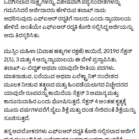
ಒದಗಿಸಲಾದ ಸಾಕ್ಷ್ಯಗಳನ್ನು, ವಿಶೇಷವಾಗಿ ಪಠ್ಯ ಸಂದೇಶಗಳನ್ನು
ಗಮನಿಸಿದರೆ ಅರ್ಜಿದಾರರು ಹೇಳಿರುವ ತಲಾಖ್ ನಾಮ
ಆಧರಿಸುವುದು ಎಫ್ಐಆರ್ ರದ್ದತಿಗೆ ಸಾಲದು ಎಂದು ನ್ಯಾಯಾಲಯ
ಹೇಳಿದೆ. ಅಂತೆಯೇ ಎಫ್‌ಐಆರ್‌ ರದ್ದತಿ ಕೋರಿ ಸಲ್ಲಿಸಿದ್ದ ಅರ್ಜಿಯನ್ನು
ಅದು ತಿರಸ್ಕರಿಸಿತು.
ಮುಸ್ಲಿಂ ಮಹಿಳಾ (ವಿವಾಹ ಹಕ್ಕುಗಳ ರಕ್ಷಣೆ) ಕಾಯಿದೆ, 2019ರ ಸೆಕ್ಷನ್
2(ಸಿ), 3 ಮತ್ತು 4 ಅನ್ನು ನ್ಯಾಯಾಲಯ ಈ ವೇಳೆ ಪ್ರಸ್ತಾಪಿಸಿತು.
ತಲಾಖ್-ಎ-ಬಿದ್ದತ್ ಅಥವಾ ಯಾವುದೇ ರೀತಿಯ ಪದಗಳು,
ಮಾತನಾಡುವ, ಬರೆಯುವ ಅಥವಾ ಎಲೆಕ್ಟ್ರಾನಿಕ್ ಸಂದೇಶದ
ಮೂಲಕ ನೀಡುವ ತತ್ಕ್ಷಣದ ಮತ್ತು ಹಿಂಪಡೆಯಲಾಗದ ವಿಚ್ಛೇದನದ
ಯಾವುದೇ ರೂಪವನ್ನು ಕಾಯಿದೆಯ ಸೆಕ್ಷನ್ 3 ಅಮಾನ್ಯ ಮತ್ತು
ಕಾನೂನುಬಾಹಿರ ಎಂದು ಘೋಷಿಸುತ್ತದೆ. ಸೆಕ್ಷನ್ 4 ಅಂತಹ ಕೃತ್ಯಕ್ಕೆ
ಮೂರು ವರ್ಷಗಳವರೆಗೆ ಜೈಲು ಶಿಕ್ಷೆ ಮತ್ತು ದಂಡ ಸೇರಿದಂತೆ ಶಿಕ್ಷೆಯನ್ನು
ಸೂಚಿಸುತ್ತದೆ.
ತನ್ನ ಅವಲೋಕನಗಳು ಎಫ್ಐಆರ್ ರದ್ದತಿ ಕೋರಿ ಸಲ್ಲಿಸಲಾದ ಅರ್ಜಿಗೆ