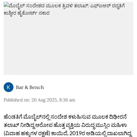
Bar & Bench
Published on
:
20 Aug 2025, 8:36 am
ಹೆಂಡತಿಗೆ ಮೊಬೈಲ್‌ನಲ್ಲಿ ಸಂದೇಶ ಕಳುಹಿಸುವ ಮೂಲಕ ದಿಢೀರನೆ
ತಲಾಖ್‌ ನೀಡಿದ್ದ ಆರೋಪ ಹೊತ್ತ ವ್ಯಕ್ತಿಯ ವಿರುದ್ಧ ಮುಸ್ಲಿಂ ಮಹಿಳಾ
(ವಿವಾಹ ಹಕ್ಕುಗಳ ರಕ್ಷಣೆ) ಕಾಯಿದೆ, 2019ರ ಅಡಿಯಲ್ಲಿ ದಾಖಲಾಗಿದ್ದ