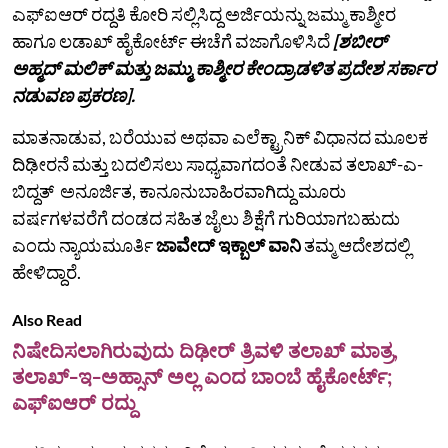
ಎಫ್‌ಐಆರ್‌ ರದ್ದತಿ ಕೋರಿ ಸಲ್ಲಿಸಿದ್ದ ಅರ್ಜಿಯನ್ನು ಜಮ್ಮು ಕಾಶ್ಮೀರ
ಹಾಗೂ ಲಡಾಖ್‌ ಹೈಕೋರ್ಟ್‌ ಈಚೆಗೆ ವಜಾಗೊಳಿಸಿದೆ
[ಶಬೀರ್‌
ಅಹ್ಮದ್‌ ಮಲಿಕ್‌ ಮತ್ತು ಜಮ್ಮು ಕಾಶ್ಮೀರ ಕೇಂದ್ರಾಡಳಿತ ಪ್ರದೇಶ ಸರ್ಕಾರ
ನಡುವಣ ಪ್ರಕರಣ].
ಮಾತನಾಡುವ, ಬರೆಯುವ ಅಥವಾ ಎಲೆಕ್ಟ್ರಾನಿಕ್ ವಿಧಾನದ ಮೂಲಕ
ದಿಢೀರನೆ ಮತ್ತು ಬದಲಿಸಲು ಸಾಧ್ಯವಾಗದಂತೆ ನೀಡುವ ತಲಾಖ್-ಎ-
ಬಿದ್ದತ್ ಅನೂರ್ಜಿತ, ಕಾನೂನುಬಾಹಿರವಾಗಿದ್ದು ಮೂರು
ವರ್ಷಗಳವರೆಗೆ ದಂಡದ ಸಹಿತ ಜೈಲು ಶಿಕ್ಷೆಗೆ ಗುರಿಯಾಗಬಹುದು
ಎಂದು ನ್ಯಾಯಮೂರ್ತಿ
ಜಾವೇದ್ ಇಕ್ಬಾಲ್ ವಾನಿ
ತಮ್ಮ ಆದೇಶದಲ್ಲಿ
ಹೇಳಿದ್ದಾರೆ.
Also Read
ನಿಷೇದಿಸಲಾಗಿರುವುದು ದಿಢೀರ್ ತ್ರಿವಳಿ ತಲಾಖ್ ಮಾತ್ರ,
ತಲಾಖ್-ಇ-ಅಹ್ಸಾನ್ ಅಲ್ಲ ಎಂದ ಬಾಂಬೆ ಹೈಕೋರ್ಟ್;
ಎಫ್ಐಆರ್ ರದ್ದು