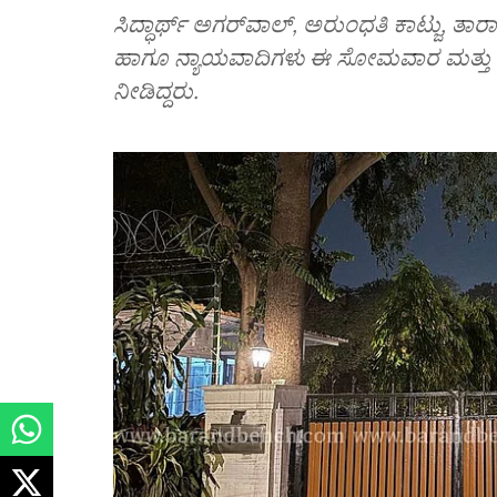
ಸಿದ್ಧಾರ್ಥ್ ಅಗರ್‌ವಾಲ್‌, ಅರುಂಧತಿ ಕಾಟ್ಜು, ತಾ
ಹಾಗೂ ನ್ಯಾಯವಾದಿಗಳು ಈ ಸೋಮವಾರ ಮತ್ತು ಬು
ನೀಡಿದ್ದರು.