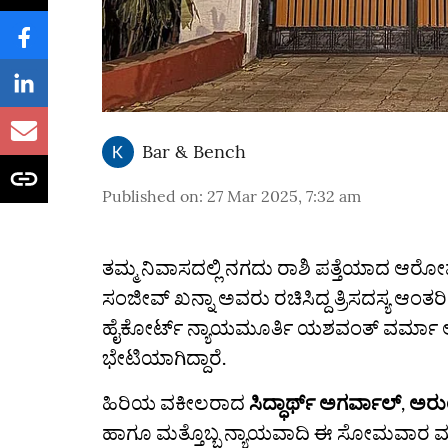
Bar & Bench
Published on
:
27 Mar 2025, 7:32 am
ತಮ್ಮ ನಿವಾಸದಲ್ಲಿ ನಗದು ರಾಶಿ ಪತ್ತೆಯಾದ ಆರೋಪ
ಸಂಜೀವ್ ಖನ್ನಾ ಅವರು ರಚಿಸಿದ್ದ ತ್ರಿಸದಸ್ಯ ಆಂತರ
ಹೈಕೋರ್ಟ್ ನ್ಯಾಯಮೂರ್ತಿ ಯಶವಂತ್ ವರ್ಮಾ 
ಭೇಟಿಯಾಗಿದ್ದಾರೆ.
ಹಿರಿಯ ವಕೀಲರಾದ
ಸಿದ್ಧಾರ್ಥ್ ಅಗರ್ವಾಲ್
,
ಅರುಂ
ಹಾಗೂ ಮತ್ತೊಬ್ಬ ನ್ಯಾಯವಾದಿ ಈ ಸೋಮವಾರ ಮತ್ತ