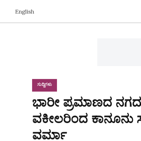
English
ಸುದ್ದಿಗಳು
ಭಾರೀ ಪ್ರಮಾಣದ ನಗದ
ವಕೀಲರಿಂದ ಕಾನೂನು ಸಲಹ
ವರ್ಮಾ