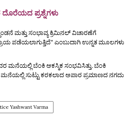
 ದೊರೆಯದ ಪ್ರಶ್ನೆಗಳು
ಂಡನೆ ಮತ್ತು ಸಂಭಾವ್ಯ ಕ್ರಿಮಿನಲ್ ವಿಚಾರಣೆಗೆ
ರಾಯ ಪಡೆಯಲಾಗುತ್ತಿದೆ" ಎಂಬುದಾಗಿ ಉನ್ನತ ಮೂಲಗಳು
ನೆಯಲ್ಲಿ ಬೆಂಕಿ ಆಕಸ್ಮಿಕ ಸಂಭವಿಸಿತ್ತು. ಬೆಂಕಿ
ರ ಮನೆಯಲ್ಲಿ ಸುಟ್ಟು ಕರಕಲಾದ ಅಪಾರ ಪ್ರಮಾಣದ ನಗದು
stice Yashwant Varma