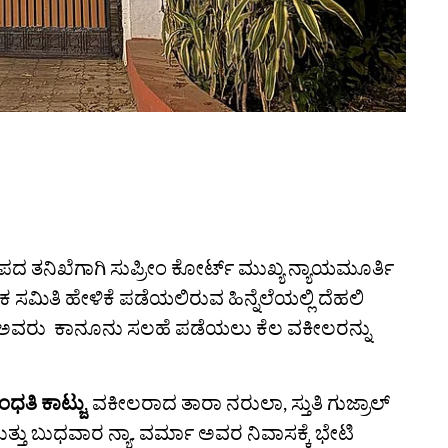
ದ ತನಿಖೆಗಾಗಿ ಸುಪ್ರೀಂ ಕೋರ್ಟ್‌ ಮುಖ್ಯ ನ್ಯಾಯಮೂರ್ತಿ
ಿಕ ಸಮಿತಿ ಹೇಳಿಕೆ ಪಡೆಯಲಿರುವ ಹಿನ್ನೆಲೆಯಲ್ಲಿ ದೆಹಲಿ
ಅವರು ಕಾನೂನು ಸಲಹೆ ಪಡೆಯಲು ಕೆಲ ವಕೀಲರನ್ನು
ಧತಿ ಕಾಟ್ಜು
, ವಕೀಲರಾದ ತಾರಾ ನರುಲಾ, ಸ್ತುತಿ ಗುಜ್ರಾಲ್
ು ಬುಧವಾರ ನ್ಯಾ. ವರ್ಮಾ ಅವರ ನಿವಾಸಕ್ಕೆ ಭೇಟಿ