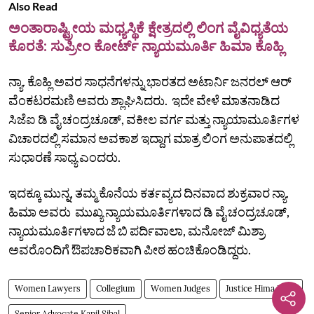
Also Read
ಅಂತಾರಾಷ್ಟ್ರೀಯ ಮಧ್ಯಸ್ಥಿಕೆ ಕ್ಷೇತ್ರದಲ್ಲಿ ಲಿಂಗ ವೈವಿಧ್ಯತೆಯ
ಕೊರತೆ: ಸುಪ್ರೀಂ ಕೋರ್ಟ್ ನ್ಯಾಯಮೂರ್ತಿ ಹಿಮಾ ಕೊಹ್ಲಿ
ನ್ಯಾ. ಕೊಹ್ಲಿ ಅವರ ಸಾಧನೆಗಳನ್ನು ಭಾರತದ ಅಟಾರ್ನಿ ಜನರಲ್ ಆರ್
ವೆಂಕಟರಮಣಿ ಅವರು ಶ್ಲಾಘಿಸಿದರು. ಇದೇ ವೇಳೆ ಮಾತನಾಡಿದ
ಸಿಜೆಐ ಡಿ ವೈ ಚಂದ್ರಚೂಡ್‌, ವಕೀಲ ವರ್ಗ ಮತ್ತು ನ್ಯಾಯಾಮೂರ್ತಿಗಳ
ವಿಚಾರದಲ್ಲಿ ಸಮಾನ ಅವಕಾಶ ಇದ್ದಾಗ ಮಾತ್ರ ಲಿಂಗ ಅನುಪಾತದಲ್ಲಿ
ಸುಧಾರಣೆ ಸಾಧ್ಯ ಎಂದರು.
ಇದಕ್ಕೂ ಮುನ್ನ, ತಮ್ಮ ಕೊನೆಯ ಕರ್ತವ್ಯದ ದಿನವಾದ ಶುಕ್ರವಾರ ನ್ಯಾ.
ಹಿಮಾ ಅವರು ಮುಖ್ಯ ನ್ಯಾಯಮೂರ್ತಿಗಳಾದ ಡಿ ವೈ ಚಂದ್ರಚೂಡ್‌,
ನ್ಯಾಯಮೂರ್ತಿಗಳಾದ ಜೆ ಬಿ ಪರ್ದಿವಾಲಾ, ಮನೋಜ್‌ ಮಿಶ್ರಾ
ಅವರೊಂದಿಗೆ ಔಪಚಾರಿಕವಾಗಿ ಪೀಠ ಹಂಚಿಕೊಂಡಿದ್ದರು.
Women Lawyers
Collegium
Women Judges
Justice Hima Kohli
Senior Advocate Kapil Sibal