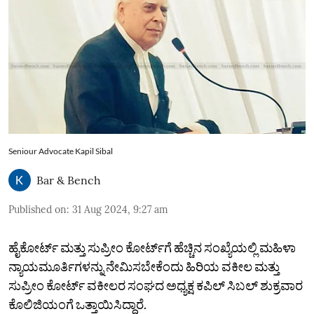
Seniour Advocate Kapil Sibal
Bar & Bench
Published on
:
31 Aug 2024, 9:27 am
ಹೈಕೋರ್ಟ್ ಮತ್ತು ಸುಪ್ರೀಂ ಕೋರ್ಟ್‌ಗೆ ಹೆಚ್ಚಿನ ಸಂಖ್ಯೆಯಲ್ಲಿ ಮಹಿಳಾ
ನ್ಯಾಯಮೂರ್ತಿಗಳನ್ನು ನೇಮಿಸಬೇಕೆಂದು ಹಿರಿಯ ವಕೀಲ ಮತ್ತು
ಸುಪ್ರೀಂ ಕೋರ್ಟ್ ವಕೀಲರ ಸಂಘದ ​​ಅಧ್ಯಕ್ಷ ಕಪಿಲ್ ಸಿಬಲ್ ಶುಕ್ರವಾರ
ಕೊಲಿಜಿಯಂಗೆ ಒತ್ತಾಯಿಸಿದ್ದಾರೆ.