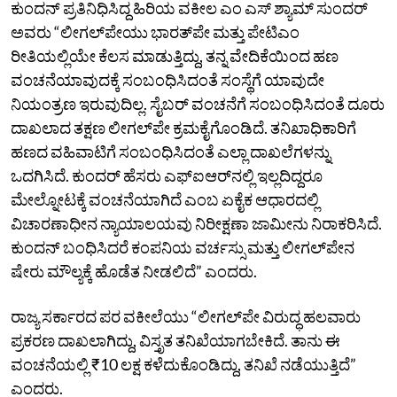
ಕುಂದನ್‌ ಪ್ರತಿನಿಧಿಸಿದ್ದ ಹಿರಿಯ ವಕೀಲ ಎಂ ಎಸ್‌ ಶ್ಯಾಮ್‌ ಸುಂದರ್‌
ಅವರು “ಲೀಗಲ್‌ಪೇಯು ಭಾರತ್‌ಪೇ ಮತ್ತು ಪೇಟಿಎಂ
ರೀತಿಯಲ್ಲಿಯೇ ಕೆಲಸ ಮಾಡುತ್ತಿದ್ದು, ತನ್ನ ವೇದಿಕೆಯಿಂದ ಹಣ
ವಂಚನೆಯಾವುದಕ್ಕೆ ಸಂಬಂಧಿಸಿದಂತೆ ಸಂಸ್ಥೆಗೆ ಯಾವುದೇ
ನಿಯಂತ್ರಣ ಇರುವುದಿಲ್ಲ. ಸೈಬರ್‌ ವಂಚನೆಗೆ ಸಂಬಂಧಿಸಿದಂತೆ ದೂರು
ದಾಖಲಾದ ತಕ್ಷಣ ಲೀಗಲ್‌ಪೇ ಕ್ರಮಕೈಗೊಂಡಿದೆ. ತನಿಖಾಧಿಕಾರಿಗೆ
ಹಣದ ವಹಿವಾಟಿಗೆ ಸಂಬಂಧಿಸಿದಂತೆ ಎಲ್ಲಾ ದಾಖಲೆಗಳನ್ನು
ಒದಗಿಸಿದೆ. ಕುಂದರ್‌ ಹೆಸರು ಎಫ್‌ಐಆರ್‌ನಲ್ಲಿ ಇಲ್ಲದಿದ್ದರೂ
ಮೇಲ್ನೋಟಕ್ಕೆ ವಂಚನೆಯಾಗಿದೆ ಎಂಬ ಏಕೈಕ ಆಧಾರದಲ್ಲಿ
ವಿಚಾರಣಾಧೀನ ನ್ಯಾಯಾಲಯವು ನಿರೀಕ್ಷಣಾ ಜಾಮೀನು ನಿರಾಕರಿಸಿದೆ.
ಕುಂದನ್‌ ಬಂಧಿಸಿದರೆ ಕಂಪನಿಯ ವರ್ಚಸ್ಸು ಮತ್ತು ಲೀಗಲ್‌ಪೇನ
ಷೇರು ಮೌಲ್ಯಕ್ಕೆ ಹೊಡೆತ ನೀಡಲಿದೆ” ಎಂದರು.
ರಾಜ್ಯ ಸರ್ಕಾರದ ಪರ ವಕೀಲೆಯು “ಲೀಗಲ್‌ಪೇ ವಿರುದ್ಧ ಹಲವಾರು
ಪ್ರಕರಣ ದಾಖಲಾಗಿದ್ದು, ವಿಸ್ತೃತ ತನಿಖೆಯಾಗಬೇಕಿದೆ. ತಾನು ಈ
ವಂಚನೆಯಲ್ಲಿ ₹10 ಲಕ್ಷ ಕಳೆದುಕೊಂಡಿದ್ದು, ತನಿಖೆ ನಡೆಯುತ್ತಿದೆ”
ಎಂದರು.