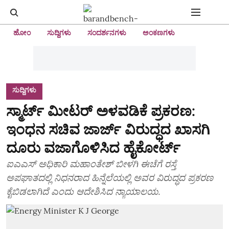
ಹೋಂ
ಸುದ್ದಿಗಳು
ಸಂದರ್ಶನಗಳು
ಅಂಕಣಗಳು
ಸುದ್ದಿಗಳು
ಸ್ಮಾರ್ಟ್‌ ಮೀಟರ್‌ ಅಳವಡಿಕೆ ಪ್ರಕರಣ:
ಇಂಧನ ಸಚಿವ ಜಾರ್ಜ್‌ ವಿರುದ್ಧದ ಖಾಸಗಿ
ದೂರು ವಜಾಗೊಳಿಸಿದ ಹೈಕೋರ್ಟ್‌
ಐಎಎಸ್‌ ಅಧಿಕಾರಿ ಮಹಾಂತೇಶ್‌ ಬೀಳಗಿ ಈಚೆಗೆ ರಸ್ತೆ
ಅಪಘಾತದಲ್ಲಿ ನಿಧನರಾದ ಹಿನ್ನೆಲೆಯಲ್ಲಿ ಅವರ ವಿರುದ್ಧದ ಪ್ರಕರಣ
ಕೈಬಿಡಲಾಗಿದೆ ಎಂದು ಆದೇಶಿಸಿದ ನ್ಯಾಯಾಲಯ.