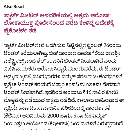
Also Read
ಸ್ಮಾರ್ಟ್‌ ಮೀಟರ್‌ ಅಳವಡಿಕೆಯಲ್ಲಿ ಅಕ್ರಮ ಆರೋಪ:
ಲೋಕಾಯುಕ್ತ ಪೊಲೀಸರಿಂದ ವರದಿ ಕೇಳಿದ್ದ ಆದೇಶಕ್ಕೆ
ಹೈಕೋರ್ಟ್‌ ತಡೆ
ಸ್ಮಾರ್ಟ್‌ ಮೀಟರ್‌ ಸೇವೆ ಒದಗಿಸುವ ನಿಟ್ಟಿನಲ್ಲಿ ಸೆಪ್ಟೆಂಬರ್ 26ರಂದು
ಟೆಂಡರ್‌ ಕರೆಯಲಾಗಿತ್ತು. ಬಿಡ್‌ದಾರರಾದ ದಾವಣಗೆರೆಯ ರಾಜಶ್ರೀ
ಎಲೆಕ್ಟ್ರಿಕಲ್ಸ್‌ ಎಂಬ ಶೆಲ್‌ ಕಂಪನಿಗೆ ಟೆಂಡರ್‌ ನೀಡಲಾಗಿದೆ ಎಂದು
ಬಿಜೆಪಿ ನಾಯಕರು ಆರೋಪಿಸಿದ್ದಾರೆ. ಮುಂದುವರೆದು, ಈ ಟೆಂಡರ್‌
ಅನ್ನು ರಾಜ್ಯದಲ್ಲಿ ವಿವಿಧ ಭಾಗಗಳ ವಿದ್ಯುತ್‌ ಸರಬರಾಜು ಕಂಪನಿಗಳಿಗೆ
ಪ್ರತ್ಯೇಕ ಟೆಂಡರ್‌ ಕರೆಯದೆ ಬೆಸ್ಕಾಂ ಕಂಪನಿ ಮೂಲಕವೇ ನೇರವಾಗಿ
ಟೆಂಡರ್‌ ನೀಡಲಾಗಿದೆ. ಇದರಿಂದ ಅಂದಾಜು ₹16 ಸಾವಿರ ಕೋಟಿ
ಮೊತ್ತವನ್ನು ಪಡೆಯುವ ಅಕ್ರಮ ನಡೆದಿದೆ. ಕಾನೂನು ಬಾಹಿರವಾದ ಈ
ಪ್ರಕ್ರಿಯೆ ಕರ್ನಾಟಕ ಸಾರ್ವಜನಿಕ ಖರೀದಿಯಲ್ಲಿ ಪಾರದರ್ಶಕತೆ
(ಕೆಟಿಪಿಪಿ) ಅಧಿನಿಯಮ-2000 ಹಾಗೂ ಕರ್ನಾಟಕ ವಿದ್ಯುತ್‌
ನಿಯಂತ್ರಣ ಆಯೋಗದ (ಕೆಇಆರ್‌ಸಿ) ನಿಯಮಗಳಿಗೆ ವಿರುದ್ಧವಾಗಿದೆ