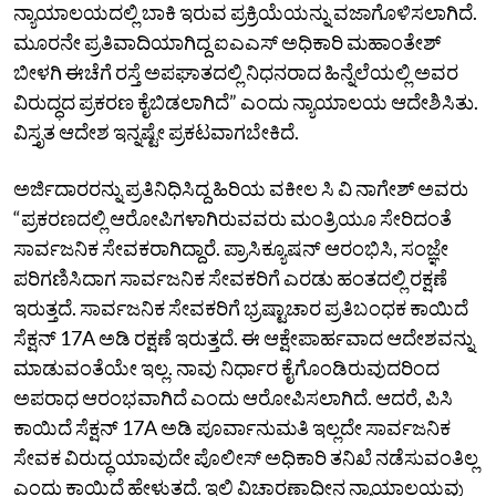
ನ್ಯಾಯಾಲಯದಲ್ಲಿ ಬಾಕಿ ಇರುವ ಪ್ರಕ್ರಿಯೆಯನ್ನು ವಜಾಗೊಳಿಸಲಾಗಿದೆ.
ಮೂರನೇ ಪ್ರತಿವಾದಿಯಾಗಿದ್ದ ಐಎಎಸ್‌ ಅಧಿಕಾರಿ ಮಹಾಂತೇಶ್‌
ಬೀಳಗಿ ಈಚೆಗೆ ರಸ್ತೆ ಅಪಘಾತದಲ್ಲಿ ನಿಧನರಾದ ಹಿನ್ನೆಲೆಯಲ್ಲಿ ಅವರ
ವಿರುದ್ಧದ ಪ್ರಕರಣ ಕೈಬಿಡಲಾಗಿದೆ” ಎಂದು ನ್ಯಾಯಾಲಯ ಆದೇಶಿಸಿತು.
ವಿಸ್ತೃತ ಆದೇಶ ಇನ್ನಷ್ಟೇ ಪ್ರಕಟವಾಗಬೇಕಿದೆ.
ಅರ್ಜಿದಾರರನ್ನು ಪ್ರತಿನಿಧಿಸಿದ್ದ ಹಿರಿಯ ವಕೀಲ ಸಿ ವಿ ನಾಗೇಶ್‌ ಅವರು
“ಪ್ರಕರಣದಲ್ಲಿ ಆರೋಪಿಗಳಾಗಿರುವವರು ಮಂತ್ರಿಯೂ ಸೇರಿದಂತೆ
ಸಾರ್ವಜನಿಕ ಸೇವಕರಾಗಿದ್ದಾರೆ. ಪ್ರಾಸಿಕ್ಯೂಷನ್‌ ಆರಂಭಿಸಿ, ಸಂಜ್ಞೇ
ಪರಿಗಣಿಸಿದಾಗ ಸಾರ್ವಜನಿಕ ಸೇವಕರಿಗೆ ಎರಡು ಹಂತದಲ್ಲಿ ರಕ್ಷಣೆ
ಇರುತ್ತದೆ. ಸಾರ್ವಜನಿಕ ಸೇವಕರಿಗೆ ಭ್ರಷ್ಟಾಚಾರ ಪ್ರತಿಬಂಧಕ ಕಾಯಿದೆ
ಸೆಕ್ಷನ್‌ 17A ಅಡಿ ರಕ್ಷಣೆ ಇರುತ್ತದೆ. ಈ ಆಕ್ಷೇಪಾರ್ಹವಾದ ಆದೇಶವನ್ನು
ಮಾಡುವಂತೆಯೇ ಇಲ್ಲ. ನಾವು ನಿರ್ಧಾರ ಕೈಗೊಂಡಿರುವುದರಿಂದ
ಅಪರಾಧ ಆರಂಭವಾಗಿದೆ ಎಂದು ಆರೋಪಿಸಲಾಗಿದೆ. ಆದರೆ, ಪಿಸಿ
ಕಾಯಿದೆ ಸೆಕ್ಷನ್‌ 17A ಅಡಿ ಪೂರ್ವಾನುಮತಿ ಇಲ್ಲದೇ ಸಾರ್ವಜನಿಕ
ಸೇವಕ ವಿರುದ್ಧ ಯಾವುದೇ ಪೊಲೀಸ್‌ ಅಧಿಕಾರಿ ತನಿಖೆ ನಡೆಸುವಂತಿಲ್ಲ
ಎಂದು ಕಾಯಿದೆ ಹೇಳುತ್ತದೆ. ಇಲ್ಲಿ ವಿಚಾರಣಾಧೀನ ನ್ಯಾಯಾಲಯವು