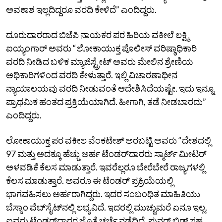
ಅವಕಾಶ ಇಲ್ಲದಿದ್ದರೂ ವರದಿ ಕೇಳಿದೆ” ಎಂದಿದ್ದರು.
ದೂರುದಾರರಾದ ಬಿಜೆಪಿ ನಾಯಕರ ಪರ ಹಿರಿಯ ವಕೀಲೆ ಲಕ್ಷ್ಮಿ
ಐಯ್ಯಂಗಾರ್‌ ಅವರು “ಲೋಕಾಯುಕ್ತ ಪೊಲೀಸ್‌ ವರಿಷ್ಠಾಧಿಕಾರಿ
ವರದಿ ನೀಡಿದ ಬಳಿಕ ಮ್ಯಾಜಿಸ್ಟ್ರೇಟ್‌ ಅವರು ಮೇಲಿನ ಶ್ರೇಣಿಯ
ಅಧಿಕಾರಿಗಳಿಂದ ವರದಿ ಕೇಳುತ್ತಾರೆ. ಇಲ್ಲಿ ವಿಚಾರಣಾಧೀನ
ನ್ಯಾಯಾಲಯವು ವರದಿ ನೀಡುವಂತೆ ಆದೇಶಿಸಿದೆಯಷ್ಟೇ. ಇದು ಇನ್ನೂ
ಪ್ರಾಥಮಿಕ ಹಂತದ ಪ್ರಕ್ರಿಯೆಯಾಗಿದೆ. ಹೀಗಾಗಿ, ತಡೆ ನೀಡಬಾರದು”
ಎಂದಿದ್ದರು.
ಲೋಕಾಯುಕ್ತ ಪರ ವಕೀಲ ವೆಂಕಟೇಶ್‌ ಅರಬಟ್ಟಿ ಅವರು “ದೇಶದಲ್ಲಿ
97 ಮತ್ತು ಅದಕ್ಕೂ ಹೆಚ್ಚು ಅರ್ಹ ಟೆಂಡರ್‌ದಾರರು ಸ್ಮಾರ್ಟ್‌ ಮೀಟರ್‌
ಅಳವಡಿಕೆ ಕೆಲಸ ಮಾಡುತ್ತಾರೆ. ಇವರೆಲ್ಲರೂ ಬೇರೆಬೇರೆ ರಾಜ್ಯಗಳಲ್ಲಿ
ಕೆಲಸ ಮಾಡುತ್ತಾರೆ. ಅವರೂ ಈ ಟೆಂಡರ್‌ ಪ್ರಕ್ರಿಯೆಯಲ್ಲಿ
ಭಾಗವಹಿಸಲು ಅರ್ಹರಾಗಿದ್ದರು. ಇದರ ಸಂಬಂಧಿತ ಮಾಹಿತಿಯು
ಬೆಸ್ಕಾಂ ವೆಬ್‌ಸೈಟ್‌ನಲ್ಲಿ ಲಭ್ಯವಿದೆ. ಇದರಲ್ಲಿ ಮುಚ್ಚುಮರೆ ಏನೂ ಇಲ್ಲ.
ಐವರು ಟೆಂಡರ್‌ದಾರರ ಜೊತೆ ಚರ್ಚೆ ನಡೆದಿದೆ. ಪುನರ್‌ ಬಿಡ್‌ ಸಹ