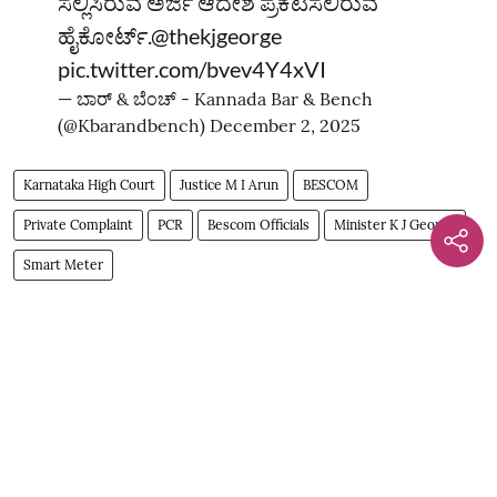
ಸಲ್ಲಿಸಿರುವ ಅರ್ಜಿ ಆದೇಶ ಪ್ರಕಟಿಸಲಿರುವ
ಹೈಕೋರ್ಟ್‌.
@thekjgeorge
pic.twitter.com/bvev4Y4xVI
— ಬಾರ್‌ & ಬೆಂಚ್ - Kannada Bar & Bench
(@Kbarandbench)
December 2, 2025
Karnataka High Court
Justice M I Arun
BESCOM
Private Complaint
PCR
Bescom Officials
Minister K J George
Smart Meter