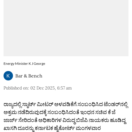
Energy Minister K J George
Bar & Bench
Published on
:
02 Dec 2025, 6:57 am
ರಾಜ್ಯದಲ್ಲಿ ಸ್ಮಾರ್ಟ್‌ ಮೀಟರ್‌ ಅಳವಡಿಕೆಗೆ ಸಂಬಂಧಿಸಿದ ಟೆಂಡರ್‌ನಲ್ಲಿ
ಅಕ್ರಮ ನಡೆದಿರುವುದಕ್ಕೆ ಸಂಬಂಧಿಸಿದಂತೆ ಇಂಧನ ಸಚಿವ ಕೆ ಜೆ
ಜಾರ್ಜ್‌ ಸೇರಿದಂತೆ ಅಧಿಕಾರಿಗಳ ವಿರುದ್ಧ ಬಿಜೆಪಿ ನಾಯಕರು ಹೂಡಿದ್ದ
ಖಾಸಗಿ ದೂರನ್ನು ಕರ್ನಾಟಕ ಹೈಕೋರ್ಟ್‌ ಮಂಗಳವಾರ