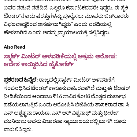
ಐವರ ನಡುವೆ ನಡೆದಿದೆ. ಎಲ್ಲರೂ ಕರ್ನಾಟಕದವರೇ ಇದ್ದರು. ಈ ಪೈಕಿ
ಟೆಂಡರ್‌ನ ಐದು ಷರತ್ತುಗಳನ್ನು ಪೂರೈಸಲು ಮೂವರು ಬಿಡ್‌ದಾರರು
ವಿಫಲವಾದ್ದರಿಂದ ಅನರ್ಹರಾಗಿದ್ದರು” ಎಂದು ವರದಿಯಲ್ಲಿ
ಹೇಳಲಾಗಿದೆ ಎಂದು ಅದನ್ನು ನ್ಯಾಯಾಲಯಕ್ಕೆ ಸಲ್ಲಿಸಿದ್ದರು.
Also Read
ಸ್ಮಾರ್ಟ್‌ ಮೀಟರ್‌ ಅಳವಡಿಕೆಯಲ್ಲಿ ಅಕ್ರಮ ಆರೋಪ:
ಆದೇಶ ಕಾಯ್ದಿರಿಸಿದ ಹೈಕೋರ್ಟ್‌
ಪ್ರಕರಣದ ಹಿನ್ನೆಲೆ:
ರಾಜ್ಯದಲ್ಲಿ ಸ್ಮಾರ್ಟ್‌ ಮೀಟರ್‌ ಅಳವಡಿಕೆಗೆ
ಸಂಬಂಧಿಸಿದ ಟೆಂಡರ್‌ ಕಾನೂನುಬಾಹಿರವಾಗಿದೆ ಮತ್ತು ಈ ಟೆಂಡರ್‌
ನೀಡಿಕೆಯಿಂದ ಅಂದಾಜು ₹16 ಸಾವಿರ ಕೋಟಿ ಮೊತ್ತದ ದುರ್ಲಾಭ
ಪಡೆಯಲಾಗುತ್ತಿದೆ ಎಂದು ಆರೋಪಿಸಿ ಬಿಜೆಪಿಯ ಶಾಸಕರಾದ ಡಾ.ಸಿ
ಎನ್‌ ಅಶ್ವತ್ಥ ನಾರಾಯಣ, ಎಸ್‌ ಆರ್‌ ವಿಶ್ವನಾಥ್ ಮತ್ತು ಧೀರಜ್‌
ಮುನಿರಾಜು ಅವರು ವಿಚಾರಣಾ ನ್ಯಾಯಾಲಯದಲ್ಲಿ ಖಾಸಗಿ ದೂರು
ದಾಖಲಿಸಿದ್ದರು.