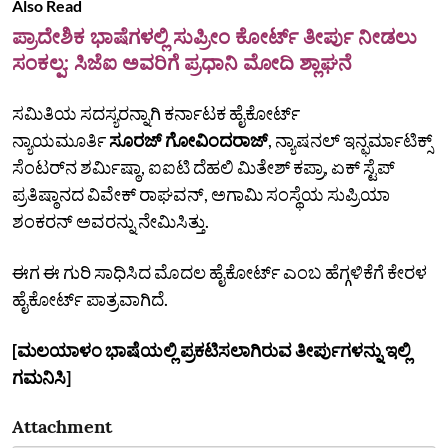
Also Read
ಪ್ರಾದೇಶಿಕ ಭಾಷೆಗಳಲ್ಲಿ ಸುಪ್ರೀಂ ಕೋರ್ಟ್ ತೀರ್ಪು ನೀಡಲು
ಸಂಕಲ್ಪ: ಸಿಜೆಐ ಅವರಿಗೆ ಪ್ರಧಾನಿ ಮೋದಿ ಶ್ಲಾಘನೆ
ಸಮಿತಿಯ ಸದಸ್ಯರನ್ನಾಗಿ ಕರ್ನಾಟಕ ಹೈಕೋರ್ಟ್‌
ನ್ಯಾಯಮೂರ್ತಿ
ಸೂರಜ್ ಗೋವಿಂದರಾಜ್
, ನ್ಯಾಷನಲ್‌ ಇನ್ಫರ್ಮಾಟಿಕ್ಸ್‌
ಸೆಂಟರ್‌ನ ಶರ್ಮಿಷ್ಠಾ, ಐಐಟಿ ದೆಹಲಿ ಮಿತೇಶ್‌ ಕಪ್ರಾ, ಏಕ್‌ ಸ್ಟೆಪ್‌
ಪ್ರತಿಷ್ಠಾನದ ವಿವೇಕ್‌ ರಾಘವನ್‌, ಅಗಾಮಿ ಸಂಸ್ಥೆಯ ಸುಪ್ರಿಯಾ
ಶಂಕರನ್‌ ಅವರನ್ನು ನೇಮಿಸಿತ್ತು.
ಈಗ ಈ ಗುರಿ ಸಾಧಿಸಿದ ಮೊದಲ ಹೈಕೋರ್ಟ್‌ ಎಂಬ ಹೆಗ್ಗಳಿಕೆಗೆ ಕೇರಳ
ಹೈಕೋರ್ಟ್‌ ಪಾತ್ರವಾಗಿದೆ.
[ಮಲಯಾಳಂ ಭಾಷೆಯಲ್ಲಿ ಪ್ರಕಟಿಸಲಾಗಿರುವ ತೀರ್ಪುಗಳನ್ನು ಇಲ್ಲಿ
ಗಮನಿಸಿ]
Attachment