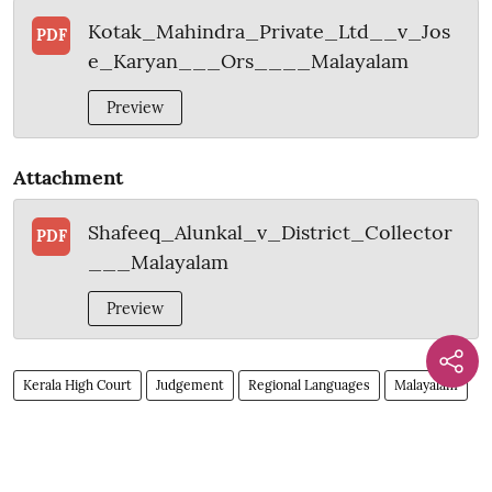
Kotak_Mahindra_Private_Ltd__v_Jos
PDF
e_Karyan___Ors____Malayalam
Preview
Attachment
Shafeeq_Alunkal_v_District_Collector
PDF
___Malayalam
Preview
Kerala High Court
Judgement
Regional Languages
Malayalam