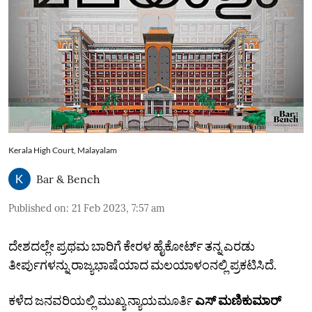
Kerala High Court, Malayalam
Bar & Bench
Published on
:
21 Feb 2023, 7:57 am
ದೇಶದಲ್ಲೇ ಪ್ರಥಮ ಬಾರಿಗೆ ಕೇರಳ ಹೈಕೋರ್ಟ್‌ ತನ್ನ ಎರಡು
ತೀರ್ಪುಗಳನ್ನು ರಾಜ್ಯಭಾಷೆಯಾದ ಮಲಯಾಳಂನಲ್ಲಿ ಪ್ರಕಟಿಸಿದೆ.
ಕಳೆದ ಜನವರಿಯಲ್ಲಿ ಮುಖ್ಯ ನ್ಯಾಯಮೂರ್ತಿ
ಎಸ್ ಮಣಿಕುಮಾರ್