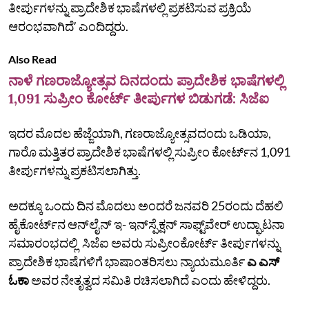
ತೀರ್ಪುಗಳನ್ನು ಪ್ರಾದೇಶಿಕ ಭಾಷೆಗಳಲ್ಲಿ ಪ್ರಕಟಿಸುವ ಪ್ರಕ್ರಿಯೆ
ಆರಂಭವಾಗಿದೆʼ ಎಂದಿದ್ದರು.
Also Read
ನಾಳೆ ಗಣರಾಜ್ಯೋತ್ಸವ ದಿನದಂದು ಪ್ರಾದೇಶಿಕ ಭಾಷೆಗಳಲ್ಲಿ
1,091 ಸುಪ್ರೀಂ ಕೋರ್ಟ್ ತೀರ್ಪುಗಳ ಬಿಡುಗಡೆ: ಸಿಜೆಐ
ಇದರ ಮೊದಲ ಹೆಜ್ಜೆಯಾಗಿ, ಗಣರಾಜ್ಯೋತ್ಸವದಂದು ಒಡಿಯಾ,
ಗಾರೊ ಮತ್ತಿತರ ಪ್ರಾದೇಶಿಕ ಭಾಷೆಗಳಲ್ಲಿ ಸುಪ್ರೀಂ ಕೋರ್ಟ್‌ನ 1,091
ತೀರ್ಪುಗಳನ್ನು ಪ್ರಕಟಿಸಲಾಗಿತ್ತು.
ಅದಕ್ಕೂ ಒಂದು ದಿನ ಮೊದಲು ಅಂದರೆ ಜನವರಿ 25ರಂದು ದೆಹಲಿ
ಹೈಕೋರ್ಟ್‌ನ ಆನ್‌ಲೈನ್ ಇ- ಇನ್‌ಸ್ಪೆಕ್ಷನ್‌ ಸಾಫ್ಟ್‌ವೇರ್ ಉದ್ಘಾಟನಾ
ಸಮಾರಂಭದಲ್ಲಿ ಸಿಜೆಐ ಅವರು ಸುಪ್ರೀಂಕೋರ್ಟ್ ತೀರ್ಪುಗಳನ್ನು
ಪ್ರಾದೇಶಿಕ ಭಾಷೆಗಳಿಗೆ ಭಾಷಾಂತರಿಸಲು ನ್ಯಾಯಮೂರ್ತಿ
ಎ ಎಸ್
ಓಕಾ
ಅವರ ನೇತೃತ್ವದ ಸಮಿತಿ ರಚಿಸಲಾಗಿದೆ ಎಂದು ಹೇಳಿದ್ದರು.