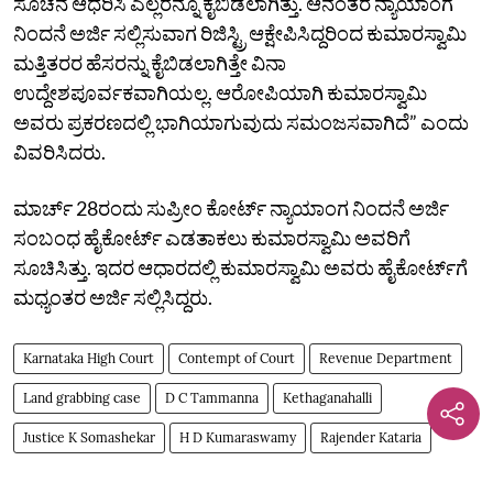
ಸೂಚನೆ ಆಧರಿಸಿ ಎಲ್ಲರನ್ನೂ ಕೈಬಿಡಲಾಗಿತ್ತು. ಆನಂತರ ನ್ಯಾಯಾಂಗ
ನಿಂದನೆ ಅರ್ಜಿ ಸಲ್ಲಿಸುವಾಗ ರಿಜಿಸ್ಟ್ರಿ ಆಕ್ಷೇಪಿಸಿದ್ದರಿಂದ ಕುಮಾರಸ್ವಾಮಿ
ಮತ್ತಿತರರ ಹೆಸರನ್ನು ಕೈಬಿಡಲಾಗಿತ್ತೇ ವಿನಾ
ಉದ್ದೇಶಪೂರ್ವಕವಾಗಿಯಲ್ಲ. ಆರೋಪಿಯಾಗಿ ಕುಮಾರಸ್ವಾಮಿ
ಅವರು ಪ್ರಕರಣದಲ್ಲಿ ಭಾಗಿಯಾಗುವುದು ಸಮಂಜಸವಾಗಿದೆ” ಎಂದು
ವಿವರಿಸಿದರು.
ಮಾರ್ಚ್‌ 28ರಂದು ಸುಪ್ರೀಂ ಕೋರ್ಟ್‌ ನ್ಯಾಯಾಂಗ ನಿಂದನೆ ಅರ್ಜಿ
ಸಂಬಂಧ ಹೈಕೋರ್ಟ್‌ ಎಡತಾಕಲು ಕುಮಾರಸ್ವಾಮಿ ಅವರಿಗೆ
ಸೂಚಿಸಿತ್ತು. ಇದರ ಆಧಾರದಲ್ಲಿ ಕುಮಾರಸ್ವಾಮಿ ಅವರು ಹೈಕೋರ್ಟ್‌ಗೆ
ಮಧ್ಯಂತರ ಅರ್ಜಿ ಸಲ್ಲಿಸಿದ್ದರು.
Karnataka High Court
Contempt of Court
Revenue Department
Land grabbing case
D C Tammanna
Kethaganahalli
Justice K Somashekar
H D Kumaraswamy
Rajender Kataria