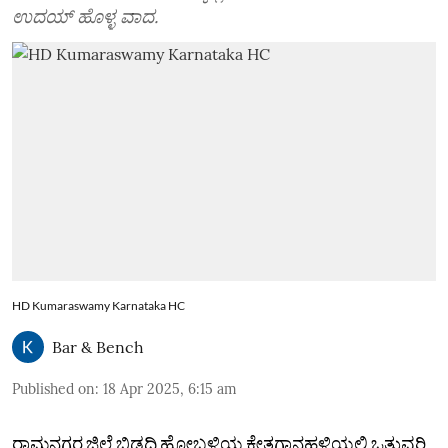
ಉದಯ್‌ ಹೊಳ್ಳ ವಾದ.
HD Kumaraswamy Karnataka HC
Bar & Bench
Published on
:
18 Apr 2025, 6:15 am
ರಾಮನಗರ ಜಿಲ್ಲೆ ಬಿಡದಿ ಹೋಬಳಿಯ ಕೇತಗಾನಹಳ್ಳಿಯಲ್ಲಿ ಒತ್ತುವರಿ