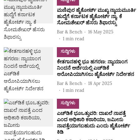
ಮಣಿಪುರ ಹೈಕೋರ್ಟ್‌ ಮುಖ್ಯ ನ್ಯಾಯಮೂರ್ತಿ
ಹುದ್ದೆಗೆ ಕರ್ನಾಟಕ ಹೈಕೋರ್ಟ್‌ ನ್ಯಾ. ಕೆ
ಸೋಮಶೇಖರ್‌ ಹೆಸರು ಶಿಫಾರಸ್ಸು
Bar & Bench
16 May 2025
1
min read
ಸುದ್ದಿಗಳು
ಕೇತಗಾನಹಳ್ಳಿ ಭೂ ಹಗರಣ: ನ್ಯಾಯಾಂಗ
ನಿಂದನೆ ಅರ್ಜಿಯಲ್ಲಿ ಎಚ್‌ಡಿಕೆ
ಆರೋಪಿಯಾಗಿಸಲು ಹೈಕೋರ್ಟ್‌ ನಿರ್ದೇಶನ
Bar & Bench
18 Apr 2025
1
min read
ಸುದ್ದಿಗಳು
ಎಚ್‌ಡಿಕೆ ಭೂಒತ್ತುವರಿ: ದಾಖಲೆ ನಾಪತ್ತೆ
ಎಂದ ಅಧಿಕಾರಿ ಕಠಾರಿಯಾ, ಜಮೀನು
ನಾಪತ್ತೆಯಾಗಬಹುದು ಎಂದು ಹೈಕೋರ್ಟ್‌
ಕಿಡಿ