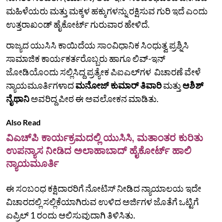
ಮಹಿಳೆಯರು ಮತ್ತು ಮಕ್ಕಳ ಹಕ್ಕುಗಳನ್ನು ರಕ್ಷಿಸುವ ಗುರಿ ಇದೆ ಎಂದು
ಉತ್ತರಾಖಂಡ್ ಹೈಕೋರ್ಟ್ ಗುರುವಾರ ಹೇಳಿದೆ.
ರಾಜ್ಯದ ಯುಸಿಸಿ ಕಾಯಿದೆಯ ಸಾಂವಿಧಾನಿಕ ಸಿಂಧುತ್ವ ಪ್ರಶ್ನಿಸಿ
ಸಾಮಾಜಿಕ ಕಾರ್ಯಕರ್ತರೊಬ್ಬರು ಹಾಗೂ ಲಿವ್-ಇನ್
ಜೋಡಿಯೊಂದು ಸಲ್ಲಿಸಿದ್ದ ಪ್ರತ್ಯೇಕ ಪಿಐಎಲ್‌ಗಳ ವಿಚಾರಣೆ ವೇಳೆ
ನ್ಯಾಯಮೂರ್ತಿಗಳಾದ
ಮನೋಜ್ ಕುಮಾರ್ ತಿವಾರಿ
ಮತ್ತು
ಆಶಿಶ್
ನೈಥಾನಿ
ಅವರಿದ್ದ ಪೀಠ ಈ ಅವಲೋಕನ ಮಾಡಿತು.
Also Read
ವಿಎಚ್‌ಪಿ ಕಾರ್ಯಕ್ರಮದಲ್ಲಿ ಯುಸಿಸಿ, ಮತಾಂತರ ಕುರಿತು
ಉಪನ್ಯಾಸ ನೀಡಿದ ಅಲಾಹಾಬಾದ್ ಹೈಕೋರ್ಟ್ ಹಾಲಿ
ನ್ಯಾಯಮೂರ್ತಿ
ಈ ಸಂಬಂಧ ಕಕ್ಷಿದಾರರಿಗೆ ನೋಟಿಸ್‌ ನೀಡಿದ ನ್ಯಾಯಾಲಯ ಇದೇ
ವಿಚಾರದಲ್ಲಿ ಸಲ್ಲಿಕೆಯಾಗಿರುವ ಉಳಿದ ಅರ್ಜಿಗಳ ಜೊತೆಗೆ ಒಟ್ಟಿಗೆ
ಏಪ್ರಿಲ್ 1 ರಂದು ಆಲಿಸುವುದಾಗಿ ತಿಳಿಸಿತು.