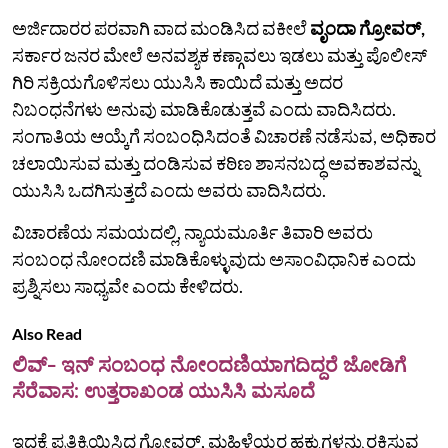
ಅರ್ಜಿದಾರರ ಪರವಾಗಿ ವಾದ ಮಂಡಿಸಿದ ವಕೀಲೆ
ವೃಂದಾ ಗ್ರೋವರ್,
ಸರ್ಕಾರ ಜನರ ಮೇಲೆ ಅನವಶ್ಯಕ ಕಣ್ಗಾವಲು ಇಡಲು ಮತ್ತು ಪೊಲೀಸ್‌
ಗಿರಿ ಸಕ್ರಿಯಗೊಳಿಸಲು ಯುಸಿಸಿ ಕಾಯಿದೆ ಮತ್ತು ಅದರ
ನಿಬಂಧನೆಗಳು ಅನುವು ಮಾಡಿಕೊಡುತ್ತವೆ ಎಂದು ವಾದಿಸಿದರು.
ಸಂಗಾತಿಯ ಆಯ್ಕೆಗೆ ಸಂಬಂಧಿಸಿದಂತೆ ವಿಚಾರಣೆ ನಡೆಸುವ, ಅಧಿಕಾರ
ಚಲಾಯಿಸುವ ಮತ್ತು ದಂಡಿಸುವ ಕಠಿಣ ಶಾಸನಬದ್ಧ ಅವಕಾಶವನ್ನು
ಯುಸಿಸಿ ಒದಗಿಸುತ್ತದೆ ಎಂದು ಅವರು ವಾದಿಸಿದರು.
ವಿಚಾರಣೆಯ ಸಮಯದಲ್ಲಿ, ನ್ಯಾಯಮೂರ್ತಿ ತಿವಾರಿ ಅವರು
ಸಂಬಂಧ ನೋಂದಣಿ ಮಾಡಿಕೊಳ್ಳುವುದು ಅಸಾಂವಿಧಾನಿಕ ಎಂದು
ಪ್ರಶ್ನಿಸಲು ಸಾಧ್ಯವೇ ಎಂದು ಕೇಳಿದರು.
Also Read
ಲಿವ್‌- ಇನ್‌ ಸಂಬಂಧ ನೋಂದಣಿಯಾಗದಿದ್ದರೆ ಜೋಡಿಗೆ
ಸೆರೆವಾಸ: ಉತ್ತರಾಖಂಡ ಯುಸಿಸಿ ಮಸೂದೆ
ಇದಕ್ಕೆ ಪ್ರತಿಕ್ರಿಯಿಸಿದ ಗ್ರೋವರ್, ಮಹಿಳೆಯರ ಹಕ್ಕುಗಳನ್ನು ರಕ್ಷಿಸುವ