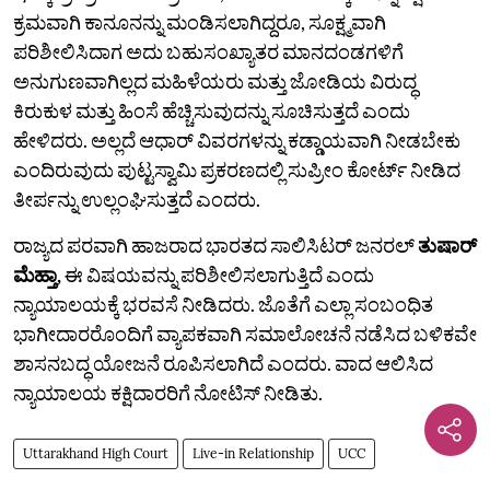
ಕ್ರಮವಾಗಿ ಕಾನೂನನ್ನು ಮಂಡಿಸಲಾಗಿದ್ದರೂ, ಸೂಕ್ಷ್ಮವಾಗಿ
ಪರಿಶೀಲಿಸಿದಾಗ ಅದು ಬಹುಸಂಖ್ಯಾತರ ಮಾನದಂಡಗಳಿಗೆ
ಅನುಗುಣವಾಗಿಲ್ಲದ ಮಹಿಳೆಯರು ಮತ್ತು ಜೋಡಿಯ ವಿರುದ್ಧ
ಕಿರುಕುಳ ಮತ್ತು ಹಿಂಸೆ ಹೆಚ್ಚಿಸುವುದನ್ನು ಸೂಚಿಸುತ್ತದೆ ಎಂದು
ಹೇಳಿದರು. ಅಲ್ಲದೆ ಆಧಾರ್ ವಿವರಗಳನ್ನು ಕಡ್ಡಾಯವಾಗಿ ನೀಡಬೇಕು
ಎಂದಿರುವುದು ಪುಟ್ಟಸ್ವಾಮಿ ಪ್ರಕರಣದಲ್ಲಿ ಸುಪ್ರೀಂ ಕೋರ್ಟ್‌ ನೀಡಿದ
ತೀರ್ಪನ್ನು ಉಲ್ಲಂಘಿಸುತ್ತದೆ ಎಂದರು.
ರಾಜ್ಯದ ಪರವಾಗಿ ಹಾಜರಾದ ಭಾರತದ ಸಾಲಿಸಿಟರ್ ಜನರಲ್
ತುಷಾರ್
ಮೆಹ್ತಾ,
ಈ ವಿಷಯವನ್ನು ಪರಿಶೀಲಿಸಲಾಗುತ್ತಿದೆ ಎಂದು
ನ್ಯಾಯಾಲಯಕ್ಕೆ ಭರವಸೆ ನೀಡಿದರು. ಜೊತೆಗೆ ಎಲ್ಲಾ ಸಂಬಂಧಿತ
ಭಾಗೀದಾರರೊಂದಿಗೆ ವ್ಯಾಪಕವಾಗಿ ಸಮಾಲೋಚನೆ ನಡೆಸಿದ ಬಳಿಕವೇ
ಶಾಸನಬದ್ಧ ಯೋಜನೆ ರೂಪಿಸಲಾಗಿದೆ ಎಂದರು. ವಾದ ಆಲಿಸಿದ
ನ್ಯಾಯಾಲಯ ಕಕ್ಷಿದಾರರಿಗೆ ನೋಟಿಸ್‌ ನೀಡಿತು.
Uttarakhand High Court
Live-in Relationship
UCC