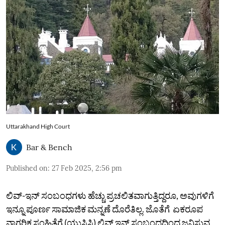
Uttarakhand High Court
Bar & Bench
Published on
:
27 Feb 2025, 2:56 pm
ಲಿವ್-ಇನ್ ಸಂಬಂಧಗಳು ಹೆಚ್ಚು ಪ್ರಚಲಿತವಾಗುತ್ತಿದ್ದರೂ, ಅವುಗಳಿಗೆ
ಇನ್ನೂ ಪೂರ್ಣ ಸಾಮಾಜಿಕ ಮನ್ನಣೆ ದೊರೆತಿಲ್ಲ. ಜೊತೆಗೆ ಏಕರೂಪ
ನಾಗರಿಕ ಸಂಹಿತೆಗೆ (ಯುಸಿಸಿ) ಲಿವ್‌ ಇನ್‌ ಸಂಬಂಧದಿಂದ ಜನಿಸುವ