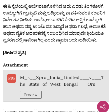
ಈ ಹಿನ್ನೆಲೆಯಲ್ಲಿ ಅರ್ಜಿ ವಜಾಗೊಳಿಸಿದ ಅದು ಎರಡು ತಿಂಗಳೊಳಗೆ
ಉದ್ಯೋಗಿಗೆ ಗ್ರಾಚ್ಯುಟಿ ಮತ್ತು ಬಡ್ಡಿಯನ್ನು ಪಾವತಿಸುವಂತೆ ಕಂಪನಿಗೆ
ನಿರ್ದೇಶನ ನೀಡಿತು. ಉದ್ಯೋಗದಾತರಿಗೆ ಸೇರಿದ ಆಸ್ತಿಗೆ ಉದ್ಯೋಗಿ
ಹಾನಿ ಅಥವಾ ನಷ್ಟ ಉಂಟು ಮಾಡಿದ್ದಾನೆ ಅಥವಾ ಗಲಭೆ, ಅರಾಜಕತೆ
ಅಥವಾ ನೈತಿಕ ಅಧಃಪತನಕ್ಕೆ ಸಂಬಂಧಿಸಿದ ಯಾವುದೇ ಕ್ರಿಯೆಯೂ
ಪ್ರಕರಣದಲ್ಲಿ ಸಾಬೀತಾಗಿಲ್ಲ ಎಂದು ನ್ಯಾಯಾಲಯ ನುಡಿಯಿತು.
[ತೀರ್ಪಿನ ಪ್ರತಿ]
Attachment
M_s__Xpro_India_Limited___v___T
PDF
he_State_of_West_Bengal___Ors_
Preview