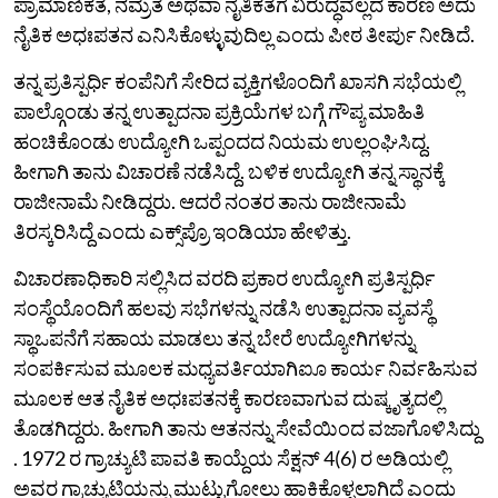
ಪ್ರಾಮಾಣಿಕತೆ, ನಮ್ರತೆ ಅಥವಾ ನೈತಿಕತೆಗೆ ವಿರುದ್ಧವಲ್ಲದ ಕಾರಣ ಅದು
ನೈತಿಕ ಅಧಃಪತನ ಎನಿಸಿಕೊಳ್ಳುವುದಿಲ್ಲ ಎಂದು ಪೀಠ ತೀರ್ಪು ನೀಡಿದೆ.
ತನ್ನ ಪ್ರತಿಸ್ಪರ್ಧಿ ಕಂಪೆನಿಗೆ ಸೇರಿದ ವ್ಯಕ್ತಿಗಳೊಂದಿಗೆ ಖಾಸಗಿ ಸಭೆಯಲ್ಲಿ
ಪಾಲ್ಗೊಂಡು ತನ್ನ ಉತ್ಪಾದನಾ ಪ್ರಕ್ರಿಯೆಗಳ ಬಗ್ಗೆ ಗೌಪ್ಯ ಮಾಹಿತಿ
ಹಂಚಿಕೊಂಡು ಉದ್ಯೋಗಿ ಒಪ್ಪಂದದ ನಿಯಮ ಉಲ್ಲಂಘಿಸಿದ್ದ.
ಹೀಗಾಗಿ ತಾನು ವಿಚಾರಣೆ ನಡೆಸಿದ್ದೆ. ಬಳಿಕ ಉದ್ಯೋಗಿ ತನ್ನ ಸ್ಥಾನಕ್ಕೆ
ರಾಜೀನಾಮೆ ನೀಡಿದ್ದರು. ಆದರೆ ನಂತರ ತಾನು ರಾಜೀನಾಮೆ
ತಿರಸ್ಕರಿಸಿದ್ದೆ ಎಂದು ಎಕ್ಸ್‌ಪ್ರೊ ಇಂಡಿಯಾ ಹೇಳಿತ್ತು.
ವಿಚಾರಣಾಧಿಕಾರಿ ಸಲ್ಲಿಸಿದ ವರದಿ ಪ್ರಕಾರ ಉದ್ಯೋಗಿ ಪ್ರತಿಸ್ಪರ್ಧಿ
ಸಂಸ್ಥೆಯೊಂದಿಗೆ ಹಲವು ಸಭೆಗಳನ್ನು ನಡೆಸಿ ಉತ್ಪಾದನಾ ವ್ಯವಸ್ಥೆ
ಸ್ಥಾಒಪನೆಗೆ ಸಹಾಯ ಮಾಡಲು ತನ್ನ ಬೇರೆ ಉದ್ಯೋಗಿಗಳನ್ನು
ಸಂಪರ್ಕಿಸುವ ಮೂಲಕ ಮಧ್ಯವರ್ತಿಯಾಗಿಐೂ ಕಾರ್ಯ ನಿರ್ವಹಿಸುವ
ಮೂಲಕ ಆತ ನೈತಿಕ ಅಧಃಪತನಕ್ಕೆ ಕಾರಣವಾಗುವ ದುಷ್ಕೃತ್ಯದಲ್ಲಿ
ತೊಡಗಿದ್ದರು. ಹೀಗಾಗಿ ತಾನು ಆತನನ್ನು ಸೇವೆಯಿಂದ ವಜಾಗೊಳಿಸಿದ್ದು
. 1972 ರ ಗ್ರಾಚ್ಯುಟಿ ಪಾವತಿ ಕಾಯ್ದೆಯ ಸೆಕ್ಷನ್ 4(6) ರ ಅಡಿಯಲ್ಲಿ
ಅವರ ಗ್ರಾಚ್ಯುಟಿಯನ್ನು ಮುಟ್ಟುಗೋಲು ಹಾಕಿಕೊಳ್ಳಲಾಗಿದೆ ಎಂದು