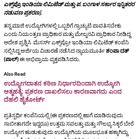
ಎಕ್ಸ್‌ಪ್ರೊ ಇಂಡಿಯಾ ಲಿಮಿಟೆಡ್ ಮತ್ತು ಪ. ಬಂಗಾಳ ಸರ್ಕಾರ ಇನ್ನಿತರರ
ನಡುವಣ ಪ್ರಕರಣ].
ತನ್ನ ಮಾಜಿ ಉದ್ಯೋಗಿಗಳಲ್ಲಿ ಒಬ್ಬರಿಗೆ ಗ್ರಾಚ್ಯುಟಿ ಪಾವತಿಸಬೇಕು
ಎಂದು ನಿಯಂತ್ರಣ ಪ್ರಾಧಿಕಾರ ಮತ್ತು ಮೇಲ್ಮನವಿ ಪ್ರಾಧಿಕಾರ ನೀಡಿದ್ದ
ಆದೇಶ ಪ್ರಶ್ನಿಸಿ ಮೆಸರ್ಸ್ ಎಕ್ಸ್‌ಪ್ರೋ ಇಂಡಿಯಾ ಲಿಮಿಟೆಡ್ ಕಂಪೆನಿ
ಸಲ್ಲಿಸಿದ್ದ ಅರ್ಜಿಯ ವಿಚಾರಣೆ ನಡೆಸಿದ ನ್ಯಾಯಮೂರ್ತಿ
ಶಂಪಾ ದತ್
(ಪಾಲ್)
ಈ ಅಭಿಪ್ರಾಯ ವ್ಯಕ್ತಪಡಿಸಿದರು.
Also Read
ಉದ್ಯೋಗದಾತನ ಕಠಿಣ ನಿರ್ಧಾರದಿಂದಾಗಿ ಉದ್ಯೋಗಿ
ಆತ್ಮಹತ್ಯೆ: ಪ್ರಕರಣ ದಾಖಲಿಸಲು ಕಾರಣವಾಗದು ಎಂದ
ದೆಹಲಿ ಹೈಕೋರ್ಟ್
ಪ್ರತಿಸ್ಪರ್ಧಿ ಕಂಪೆನಿಯಲ್ಲಿ (ಈ ಪ್ರಕರಣದಲ್ಲಿ ಹಾಗೆ ಮಾಡಿರುವುದು
ಸಾಬೀತಾಗದೇ ಇದ್ದರೂ) ಉತ್ತಮ ಸವಲತ್ತು ಮತ್ತು ಸೌಲಭ್ಯ ಸಿಕ್ಕರೆ ಬೇರೆ
ಉದ್ಯೋಗ ಹುಡುಕುವುದು ಉದ್ಯೋಗಿಯ ಮೂಲಭೂತ ಹಕ್ಕಾಗಿದ್ದು