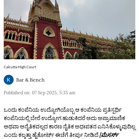
Calcutta High Court
Bar & Bench
Published on
:
07 Sep 2025, 5:35 am
ಒಂದು ಕಂಪೆನಿಯ ಉದ್ಯೋಗಿಯೊಬ್ಬ ಆ ಕಂಪೆನಿಯ ಪ್ರತಿಸ್ಪರ್ಧಿ
ಕಂಪೆನಿಯಲ್ಲಿ ಬೇರೆ ಉದ್ಯೋಗ ಹುಡುಕಿದರೆ ಅದು ಅಪ್ರಾಮಾಣಿಕ
ಅಥವಾ ಅನೈತಿಕವಲ್ಲದ ಕಾರಣ ನೈತಿಕ ಅಧಃಪತನ ಎನಿಸಿಕೊಳ್ಳುವುದಿಲ್ಲ
ಎಂದು ಕಲ್ಕತ್ತಾ ಹೈಕೋರ್ಟ್‌ ಈಚೆಗೆ ತೀರ್ಪು ನೀಡಿದೆ
[ಮೆಸರ್ಸ್