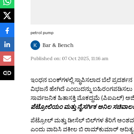
petrol pump
Bar & Bench
Published on
:
07 Oct 2025, 11:16 am
ಇಂಧನ ಬಂಕ್‌ಗಳಲ್ಲಿ ಸ್ಥಾಪಿಸಲಾದ ಬೆಲೆ ಪ್ರದರ್ಶನ ಫ
ವಿಭಜನೆ ಹೇಗಿದೆ ಎಂಬುದನ್ನು ಬಹಿರಂಗಪಡಿಸಲು ನ
ಸಾರ್ವಜನಿಕ ಹಿತಾಸಕ್ತಿ ಮೊಕದ್ದಮೆ (ಪಿಐಎಲ್) ಅರ್
ಪೆಟ್ರೋಲಿಯಂ ಮತ್ತು ನೈಸರ್ಗಿಕ ಅನಿಲ ಸಚಿವಾ
ಪೆಟ್ರೋಲ್ ಮತ್ತು ಡೀಸೆಲ್ ಬಿಲ್‌ಗಳ ತೆರಿಗೆ ಅಂಶವನ
ಎಂದು ವಾದಿಸಿ ವಕೀಲ ಬಿ ರಾಮ್‌ಕುಮಾರ್ ಆದಿತ್ಯನ್ 