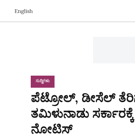
English
ಸುದ್ದಿಗಳು
ಪೆಟ್ರೋಲ್‌, ಡೀಸೆಲ್ ತೆರ
ತಮಿಳುನಾಡು ಸರ್ಕಾರಕ್ಕ
ನೋಟಿಸ್