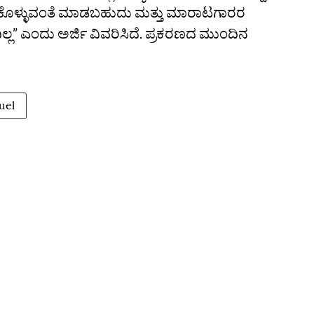
ೆದುಕೊಳ್ಳುವಂತೆ ಮಾಡಬಹುದು ಮತ್ತು ಮಾರಾಟಗಾರರ
ಲ” ಎಂದು ಅರ್ಜಿ ವಿವರಿಸಿದೆ. ಪ್ರಕರಣದ ಮುಂದಿನ
uel