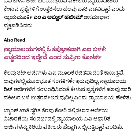
ಎಐ ಬಳಸಿ ಅರ್ಜಿ ಬರೆಯುತ್ತಿರುವ ವಕೀಲರು ನ್ಯಾಯಾಧೀಶರು
ಕೇಳುವ ಪ್ರಶ್ನೆಗಳಿಗೆ ಉತ್ತರಿಸಲು ಹಲವು ಬಾರಿ ಎಡವಿದ್ದಾರೆ ಎಂದು
ನ್ಯಾಯಮೂರ್ತಿ
ಎಂ ಎ ಅಬ್ದುಲ್ ಹಖೀಮ್
ಅಸಮಾಧಾನ
ವ್ಯಕ್ತಪಡಿಸಿದರು.
Also Read
ನ್ಯಾಯಾಲಯಗಳಲ್ಲಿ ಓತಪ್ರೋತವಾಗಿ ಎಐ ಬಳಕೆ:
ಎಚ್ಚರದಿಂದ ಇದ್ದೇವೆ ಎಂದ ಸುಪ್ರೀಂ ಕೋರ್ಟ್‌
ಕೆಲವು ರಿಟ್ ಅರ್ಜಿಗಳು ಎಐ ಮೂಲಕ ರಚಿತವಾದಂತೆ ಕಾಣುತ್ತಿವೆ.
ಅವುಗಳಲ್ಲಿ ಮೂಲಭೂತ ಸಂಗತಿಗಳೇ ಇರುವುದಿಲ್ಲ. ನ್ಯಾಯಾಲಯ
ರಿಟ್‌ ಅರ್ಜಿಗಳಿಗೆ ಸಂಬಂಧಿಸಿದಂತೆ ಕೇಳುವ ಪ್ರಶ್ನೆಗಳಿಗೆ ಹಲವು ಬಾರಿ
ವಕೀಲರ ಬಳಿ ಉತ್ತರವೇ ಇರುವುದಿಲ್ಲ ಎಂದು ನ್ಯಾಯಾಲಯ ಹೇಳಿತು.
ಬ್ಯಾಂಕ್ ಖಾತೆ ಸ್ಥಗಿತ ತೆರವು ಕೋರಿ ಸಲ್ಲಿಸಲಾದ ಅರ್ಜಿಯ
ವಿಚಾರಣೆಯ ಸಂದರ್ಭದಲ್ಲಿ ನ್ಯಾಯಾಲಯ ಎಐ ಆಧಾರಿತ
ಅರ್ಜಿಗಳನ್ನು ಕಿರಿಯ ವಕೀಲರು ಹೆಚ್ಚಾಗಿ ಸಲ್ಲಿಸುತ್ತಿದ್ದಾರೆ ಎಂದಿತು.