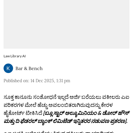
Law Library AI
Bar & Bench
Published on
:
14 Dec 2025, 1:31 pm
ಸೂಕ್ತ ಕಾನೂನು ಸಂಶೋಧನೆ ಇಲ್ಲದೆ ಅರ್ಜಿ ಬರೆಯಲು ವಕೀಲರು ಎಐ
ಪರಿಕರಗಳ ಮೇಲೆ ಹೆಚ್ಚು ಅವಲಂಬಿತರಾಗಿರುವುದನ್ನು ಕೇರಳ
ಹೈಕೋರ್ಟ್‌ ಟೀಕಿಸಿದೆ
[ಬ್ಲೂ ಸ್ಟಾರ್ ಅಲ್ಯೂಮಿನಿಯಂ & ಡೋರ್ ಹೌಸ್
ಮತ್ತು ದಿ ಫೆಡರಲ್ ಬ್ಯಾಂಕ್ ಲಿಮಿಟೆಡ್ ಇನ್ನಿತರರ ನಡುವಣ ಪ್ರಕರಣ].