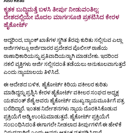
Also Read
ಕೃತಕ ಬುದ್ಧಿಮತ್ತೆ ಬಳಸಿ ತೀರ್ಪು ನೀಡುವಂತಿಲ್ಲ:
ದೇಶದಲ್ಲಿಯೇ ಮೊದಲ ಮಾರ್ಗಸೂಚಿ ಪ್ರಕಟಿಸಿದ ಕೇರಳ
ಹೈಕೋರ್ಟ್
ಆದ್ದರಿಂದ, ಬ್ಯಾಂಕ್ ಖಾತೆಗಳ ಸ್ಥಗಿತ ತೆರವು ಕುರಿತು ಸಲ್ಲಿಸುವ ಎಲ್ಲಾ
ಅರ್ಜಿಗಳಲ್ಲೂ ಅರ್ಜಿದಾರರ ಪ್ರದೇಶದ ಪೊಲೀಸ್ ಠಾಣೆಯ
ಠಾಣಾಧಿಕಾರಿಯನ್ನು ಪ್ರತಿವಾದಿಯನ್ನಾಗಿ ಮಾಡಬೇಕು. ಇದರಿಂದ
ನಕಲಿ ವ್ಯಕ್ತಿಗಳು ಅರ್ಜಿ ಸಲ್ಲಿಸದಂತೆ ತಡೆಯಲು ಅನುಕೂಲವಾಗುತ್ತದೆ
ಎಂದು ನ್ಯಾಯಾಲಯ ತಿಳಿಸಿದೆ.
ಈ ಆದೇಶದ ಬಳಿಕ, ಹೈಕೋರ್ಟ್‌ ಕಿರಿಯ ವಕೀಲರ ಕುರಿತು
ಮಾಡಿದ್ದನ್ನು ಪ್ರಶ್ನಿಸಿ ಕೇರಳ ಹೈಕೋರ್ಟ್ ವಕೀಲರ ಸಂಘದ ಅಧ್ಯಕ್ಷ
ಯಶವಂತ್‌ ಶೆಣೈ ಅವರು ಹೈಕೋರ್ಟ್ ಮುಖ್ಯ ನ್ಯಾಯಮೂರ್ತಿಗೆ ಪತ್ರ
ಬರೆದಿದ್ದಾರೆ. ಇಂತಹ ನಿರ್ದೇಶನಗಳು ನ್ಯಾಯ ದೊರಕಿಸಿಕೊಡುವ
ಪ್ರಕ್ರಿಯೆಗೆ ಅಡ್ಡಿ ಉಂಟುಮಾಡುತ್ತವೆ. ಹೈಕೋರ್ಟ್‌ ಪ್ರಕ್ರಿಯೆಗೆ
ಸಂಬಂಧಿಸಿದಂತೆ ಈಗಾಗಲೇ ನೀಡಲಾದ ತೀರ್ಪುಗಳಿಗೆ ಈ ಹೇಳಿಕೆ
ವಿರುದ್ಧವಾಗಿದೆ ಎಂದು ಅವರು ಆತಂಕ ವ್ಯಕ್ತಪಡಿಸಿದ್ದಾರೆ.