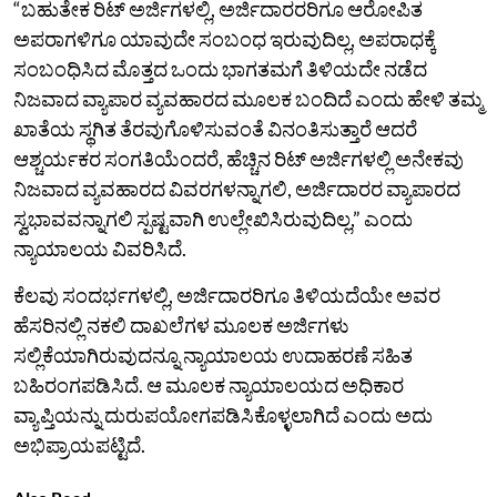
“ಬಹುತೇಕ ರಿಟ್ ಅರ್ಜಿಗಳಲ್ಲಿ, ಅರ್ಜಿದಾರರರಿಗೂ ಆರೋಪಿತ
ಅಪರಾಗಳಿಗೂ ಯಾವುದೇ ಸಂಬಂಧ ಇರುವುದಿಲ್ಲ, ಅಪರಾಧಕ್ಕೆ
ಸಂಬಂಧಿಸಿದ ಮೊತ್ತದ ಒಂದು ಭಾಗತಮಗೆ ತಿಳಿಯದೇ ನಡೆದ
ನಿಜವಾದ ವ್ಯಾಪಾರ ವ್ಯವಹಾರದ ಮೂಲಕ ಬಂದಿದೆ ಎಂದು ಹೇಳಿ ತಮ್ಮ
ಖಾತೆಯ ಸ್ಥಗಿತ ತೆರವುಗೊಳಿಸುವಂತೆ ವಿನಂತಿಸುತ್ತಾರೆ ಆದರೆ
ಆಶ್ಚರ್ಯಕರ ಸಂಗತಿಯೆಂದರೆ, ಹೆಚ್ಚಿನ ರಿಟ್ ಅರ್ಜಿಗಳಲ್ಲಿ ಅನೇಕವು
ನಿಜವಾದ ವ್ಯವಹಾರದ ವಿವರಗಳನ್ನಾಗಲಿ, ಅರ್ಜಿದಾರರ ವ್ಯಾಪಾರದ
ಸ್ವಭಾವವನ್ನಾಗಲಿ ಸ್ಪಷ್ಟವಾಗಿ ಉಲ್ಲೇಖಿಸಿರುವುದಿಲ್ಲ,” ಎಂದು
ನ್ಯಾಯಾಲಯ ವಿವರಿಸಿದೆ.
ಕೆಲವು ಸಂದರ್ಭಗಳಲ್ಲಿ, ಅರ್ಜಿದಾರರಿಗೂ ತಿಳಿಯದೆಯೇ ಅವರ
ಹೆಸರಿನಲ್ಲಿ ನಕಲಿ ದಾಖಲೆಗಳ ಮೂಲಕ ಅರ್ಜಿಗಳು
ಸಲ್ಲಿಕೆಯಾಗಿರುವುದನ್ನೂ ನ್ಯಾಯಾಲಯ ಉದಾಹರಣೆ ಸಹಿತ
ಬಹಿರಂಗಪಡಿಸಿದೆ. ಆ ಮೂಲಕ ನ್ಯಾಯಾಲಯದ ಅಧಿಕಾರ
ವ್ಯಾಪ್ತಿಯನ್ನು ದುರುಪಯೋಗಪಡಿಸಿಕೊಳ್ಳಲಾಗಿದೆ ಎಂದು ಅದು
ಅಭಿಪ್ರಾಯಪಟ್ಟಿದೆ.