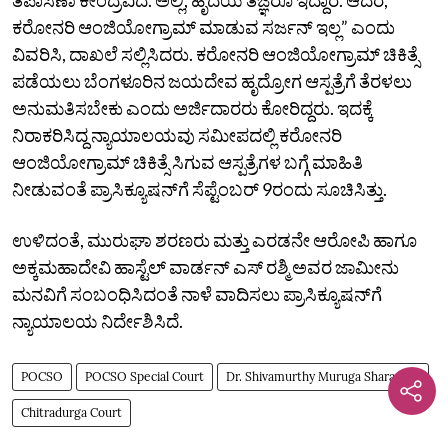
ಕರೋನರಿ ಆಂಜಿಯೋಗ್ರಾಮ್‌ ಮಾಡುವ ಸರ್ಜನ್‌ ಇಲ್ಲ” ಎಂದು
ವಿವರಿಸಿ, ದಾಖಲೆ ಸಲ್ಲಿಸಿದರು. ಕರೋನರಿ ಆಂಜಿಯೋಗ್ರಾಮ್‌ ಚಿಕಿತ್ಸೆ
ಪಡೆಯಲು ಬೆಂಗಳೂರಿನ ಜಯದೇವ ಹೃದ್ರೋಗ ಆಸ್ಪತ್ರೆಗೆ ತೆರಳಲು
ಅನುಮತಿಸಬೇಕು ಎಂದು ಅರ್ಜಿದಾರರು ಕೋರಿದ್ದರು. ಇದಕ್ಕೆ
ನಿರಾಕರಿಸಿದ್ದ ನ್ಯಾಯಾಲಯವು ಸಮೀಪದಲ್ಲಿ ಕರೋನರಿ
ಆಂಜಿಯೋಗ್ರಾಮ್‌ ಚಿಕಿತ್ಸೆ ಸಿಗುವ ಆಸ್ಪತ್ರೆಗಳ ಬಗ್ಗೆ ಮಾಹಿತಿ
ನೀಡುವಂತೆ ಪ್ರಾಸಿಕ್ಯೂಷನ್‌ಗೆ ಸೆಪ್ಟೆಂಬರ್‌ 9ರಂದು ಸೂಚಿಸಿತ್ತು.
ಉಳಿದಂತೆ, ಮುರುಘಾ ಶರಣರು ಮತ್ತು ಎರಡನೇ ಆರೋಪಿ ಹಾಗೂ
ಅಕ್ಕಮಹಾದೇವಿ ಹಾಸ್ಟೆಲ್‌ ವಾರ್ಡನ್‌ ಎಸ್‌ ರಶ್ಮಿ ಅವರ ಜಾಮೀನು
ಮನವಿಗೆ ಸಂಬಂಧಿಸಿದಂತೆ ನಾಳೆ ವಾದಿಸಲು ಪ್ರಾಸಿಕ್ಯೂಷನ್‌ಗೆ
ನ್ಯಾಯಾಲಯ ನಿರ್ದೇಶಿಸಿದೆ.
POCSO
POCSO Special Court
Dr. Shivamurthy Muruga Sharanaru
Chitradurga Court