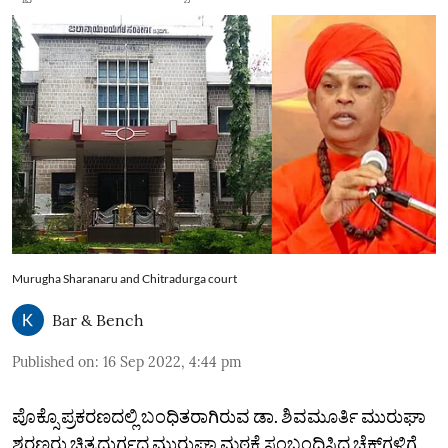
Murugha Sharanaru and Chitradurga court
Bar & Bench
Published on
:
16 Sep 2022, 4:44 pm
ಪೊಕ್ಸೊ ಪ್ರಕರಣದಲ್ಲಿ ಬಂಧಿತರಾಗಿರುವ ಡಾ. ಶಿವಮೂರ್ತಿ ಮುರುಘಾ
ಶರಣರು ಚಿತ್ರದುರ್ಗದ ಮುರುಘಾ ಮಠಕ್ಕೆ ಸಂಬಂಧಿಸಿದ ಚೆಕ್‌ಗಳಿಗೆ