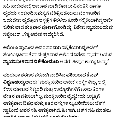
ಸಹಿ ಹಾಕುವುದಕ್ಕೆ ಅವಕಾಶ ಮಾಡಿಕೊಡಲು ವಿನಂತಿಸಿ ಹಾಗೂ
ಹೃದಯ ಸಂಬಂಧಿ ಸಮಸ್ಯೆಗೆ ಚಿಕಿತ್ಸೆ ಪಡೆಯಲು ಬೆಂಗಳೂರಿನ
ಜಯದೇವ ಹೃದ್ರೋಗ ಆಸ್ಪತ್ರೆಗೆ ತೆರಳಲು ಕೋರಿ ಸಲ್ಲಿಕೆಯಾಗಿದ್ದ ಅರ್ಜಿ
ಕುರಿತು ವಾದ ಶುಕ್ರವಾರ ಪೂರ್ಣಗೊಂಡಿದ್ದು, ವಿಶೇಷ ನ್ಯಾಯಾಲಯವು
ಸೆಪ್ಟೆಂಬರ್‌ 19ಕ್ಕೆ ಆದೇಶ ಕಾಯ್ದಿರಿಸಿದೆ.
ಆರೋಪಿ ಸ್ವಾಮೀಜಿ ಅವರ ಪರವಾಗಿ ಸಲ್ಲಿಕೆಯಾಗಿದ್ದ ಅರ್ಜಿಗೆ
ಸಂಬಂಧಿಸಿದಂತೆ ವಾದ-ಪ್ರತಿವಾದ ಆಲಿಸಿದ ವಿಶೇಷ ನ್ಯಾಯಾಲಯದ
ನ್ಯಾಯಾಧೀಶರಾದ ಬಿ ಕೆ ಕೋಮಲಾ
ಅವರು ತೀರ್ಪು ಕಾಯ್ದಿರಿಸಿದ್ದಾರೆ.
ಮುರುಘಾ ಶರಣರ ಪರವಾಗಿ ವಾದಿಸಿದ
ವಕೀಲರಾದ ಕೆ ಎನ್‌
ವಿಶ್ವನಾಥಯ್ಯ
ಅವರು “ಮಠಕ್ಕೆ ಸೇರಿದ ಅನೇಕ ಸಂಸ್ಥೆಗಳಿದ್ದು, ಅಲ್ಲಿ
ಕೆಲಸ ಮಾಡುವ ಸಿಬ್ಬಂದಿ ಮತ್ತು ಉದ್ಯೋಗಿಗಳಿಗೆ ಒಂದು ತಿಂಗಳ
ವೇತನ ಪಾವತಿಸಲಾಗಿಲ್ಲ. ಮಠಕ್ಕೆ ಸೇರಿದ ವೈದ್ಯಕೀಯ ಆಸ್ಪತ್ರೆಗೆ
ಅಗತ್ಯವಾದ ಔಷಧ ಮತ್ತು ಇತರೆ ವಸ್ತುಗಳನ್ನು ಖರೀದಿಸಲು ಚೆಕ್‌ಗೆ
ಸ್ವಾಮೀಜಿ ಅವರ ಸಹಿ ಅಗತ್ಯವಾಗಿದೆ. ಹೀಗಾಗಿ, ಚೆಕ್‌ಗೆ ಸಹಿ ಮಾಡಲು
ಅವರಿಗೆ ಅನುಮತಿಸಬೇಕು” ಎಂದು ಕೋರಿದರು.