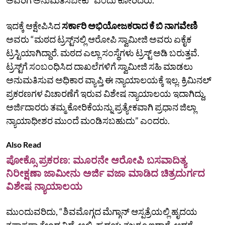
ಇದಕ್ಕೆ ಆಕ್ಷೇಪಿಸಿದ
ಸರ್ಕಾರಿ ಅಭಿಯೋಜಕರಾದ ಕೆ ಬಿ ನಾಗವೇಣಿ
ಅವರು “ಮಠದ ಟ್ರಸ್ಟ್‌ನಲ್ಲಿ ಆರೋಪಿ ಸ್ವಾಮೀಜಿ ಅವರು ಏಕೈಕ
ಟ್ರಸ್ಟಿಯಾಗಿದ್ದಾರೆ. ಮಠದ ಎಲ್ಲಾ ಸಂಸ್ಥೆಗಳು ಟ್ರಸ್ಟ್‌ ಅಡಿ ಬರುತ್ತವೆ.
ಟ್ರಸ್ಟ್‌ಗೆ ಸಂಬಂಧಿಸಿದ ದಾಖಲೆಗಳಿಗೆ ಸ್ವಾಮೀಜಿ ಸಹಿ ಮಾಡಲು
ಅನುಮತಿಸುವ ಅಧಿಕಾರ ವ್ಯಾಪ್ತಿ ಈ ನ್ಯಾಯಾಲಯಕ್ಕೆ ಇಲ್ಲ. ಕ್ರಿಮಿನಲ್‌
ಪ್ರಕರಣಗಳ ವಿಚಾರಣೆಗೆ ಇರುವ ವಿಶೇಷ ನ್ಯಾಯಾಲಯ ಇದಾಗಿದ್ದು,
ಅರ್ಜಿದಾರರು ತಮ್ಮ ಕೋರಿಕೆಯನ್ನು ಪ್ರತ್ಯೇಕವಾಗಿ ಪ್ರಧಾನ ಜಿಲ್ಲಾ
ನ್ಯಾಯಾಧೀಶರ ಮುಂದೆ ಮಂಡಿಸಬಹುದು” ಎಂದರು.
Also Read
ಪೋಕ್ಸೊ ಪ್ರಕರಣ: ಮೂರನೇ ಆರೋಪಿ ಬಸವಾದಿತ್ಯ
ನಿರೀಕ್ಷಣಾ ಜಾಮೀನು ಅರ್ಜಿ ವಜಾ ಮಾಡಿದ ಚಿತ್ರದುರ್ಗದ
ವಿಶೇಷ ನ್ಯಾಯಾಲಯ
ಮುಂದುವರಿದು, “ಶಿವಮೊಗ್ಗದ ಮೆಗ್ಗಾನ್‌ ಆಸ್ಪತ್ರೆಯಲ್ಲಿ ಹೃದಯ
ತಪಾಸಣಾ ಕೇಂದ್ರವಿದೆ. ಅಲ್ಲಿ, ಹೃದಯ ತಜ್ಞರೂ ಇದ್ದಾರೆ. ಆದರೆ,