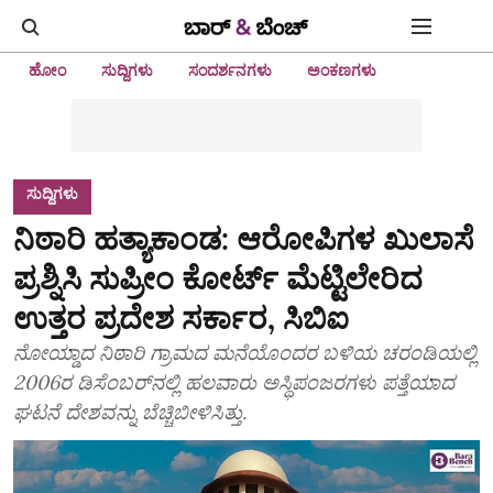
ಹೋಂ
ಸುದ್ದಿಗಳು
ಸಂದರ್ಶನಗಳು
ಅಂಕಣಗಳು
ಸುದ್ದಿಗಳು
ನಿಠಾರಿ ಹತ್ಯಾಕಾಂಡ: ಆರೋಪಿಗಳ ಖುಲಾಸೆ
ಪ್ರಶ್ನಿಸಿ ಸುಪ್ರೀಂ ಕೋರ್ಟ್ ಮೆಟ್ಟಿಲೇರಿದ
ಉತ್ತರ ಪ್ರದೇಶ ಸರ್ಕಾರ, ಸಿಬಿಐ
ನೋಯ್ಡಾದ ನಿಠಾರಿ ಗ್ರಾಮದ ಮನೆಯೊಂದರ ಬಳಿಯ ಚರಂಡಿಯಲ್ಲಿ
2006ರ ಡಿಸೆಂಬರ್‌ನಲ್ಲಿ ಹಲವಾರು ಅಸ್ಥಿಪಂಜರಗಳು ಪತ್ತೆಯಾದ
ಘಟನೆ ದೇಶವನ್ನು ಬೆಚ್ಚಿಬೀಳಿಸಿತ್ತು.