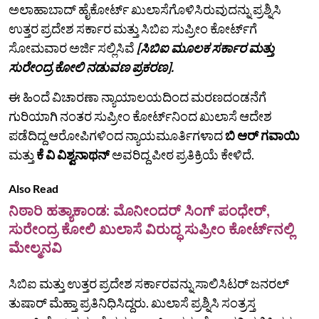
ಅಲಾಹಾಬಾದ್‌ ಹೈಕೋರ್ಟ್‌ ಖುಲಾಸೆಗೊಳಿಸಿರುವುದನ್ನು ಪ್ರಶ್ನಿಸಿ
ಉತ್ತರ ಪ್ರದೇಶ ಸರ್ಕಾರ ಮತ್ತು ಸಿಬಿಐ ಸುಪ್ರೀಂ ಕೋರ್ಟ್‌ಗೆ
ಸೋಮವಾರ ಅರ್ಜಿ ಸಲ್ಲಿಸಿವೆ
[ಸಿಬಿಐ ಮೂಲಕ ಸರ್ಕಾರ ಮತ್ತು
ಸುರೇಂದ್ರ ಕೋಲಿ ನಡುವಣ ಪ್ರಕರಣ].
ಈ ಹಿಂದೆ ವಿಚಾರಣಾ ನ್ಯಾಯಾಲಯದಿಂದ ಮರಣದಂಡನೆಗೆ
ಗುರಿಯಾಗಿ ನಂತರ ಸುಪ್ರೀಂ ಕೋರ್ಟ್‌ನಿಂದ ಖುಲಾಸೆ ಆದೇಶ
ಪಡೆದಿದ್ದ ಆರೋಪಿಗಳಿಂದ ನ್ಯಾಯಮೂರ್ತಿಗಳಾದ
ಬಿ ಆರ್ ಗವಾಯಿ
ಮತ್ತು
ಕೆ ವಿ ವಿಶ್ವನಾಥನ್
ಅವರಿದ್ದ ಪೀಠ ಪ್ರತಿಕ್ರಿಯೆ ಕೇಳಿದೆ.
Also Read
ನಿಠಾರಿ ಹತ್ಯಾಕಾಂಡ: ಮೊನೀಂದರ್ ಸಿಂಗ್ ಪಂಧೇರ್,
ಸುರೇಂದ್ರ ಕೋಲಿ ಖುಲಾಸೆ ವಿರುದ್ಧ ಸುಪ್ರೀಂ ಕೋರ್ಟ್‌ನಲ್ಲಿ
ಮೇಲ್ಮನವಿ
ಸಿಬಿಐ ಮತ್ತು ಉತ್ತರ ಪ್ರದೇಶ ಸರ್ಕಾರವನ್ನು ಸಾಲಿಸಿಟರ್ ಜನರಲ್
ತುಷಾರ್ ಮೆಹ್ತಾ ಪ್ರತಿನಿಧಿಸಿದ್ದರು. ಖುಲಾಸೆ ಪ್ರಶ್ನಿಸಿ ಸಂತ್ರಸ್ತ