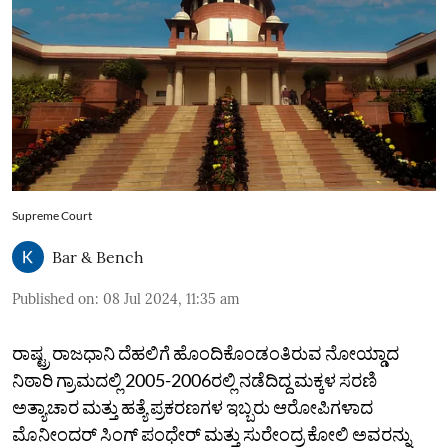
Supreme Court
Bar & Bench
Published on
:
08 Jul 2024, 11:35 am
ರಾಷ್ಟ್ರ ರಾಜಧಾನಿ ದೆಹಲಿಗೆ ಹೊಂದಿಕೊಂಡಂತಿರುವ ನೋಯ್ಡಾದ
ನಿಠಾರಿ ಗ್ರಾಮದಲ್ಲಿ 2005-2006ರಲ್ಲಿ ನಡೆದಿದ್ದ ಮಕ್ಕಳ ಸರಣಿ
ಅತ್ಯಾಚಾರ ಮತ್ತು ಹತ್ಯೆ ಪ್ರಕರಣಗಳ ಇಬ್ಬರು ಆರೋಪಿಗಳಾದ
ಮೊನೀಂದರ್ ಸಿಂಗ್ ಪಂಧೇರ್ ಮತ್ತು ಸುರೇಂದ್ರ ಕೋಲಿ ಅವರನ್ನು