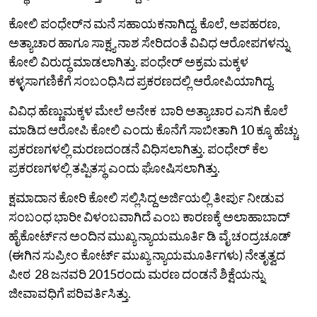
ಕೋಲಿ ಪಂಧೇರ್‌ನ ಮನೆ ಸಹಾಯಕನಾಗಿದ್ದ. ಕೊಲೆ, ಅಪಹರಣ,
ಅತ್ಯಾಚಾರ ಹಾಗೂ ಸಾಕ್ಷ್ಯ ನಾಶ ಸೇರಿದಂತೆ ವಿವಿಧ ಆರೋಪಗಳನ್ನು
ಕೋಲಿ ವಿರುದ್ಧ ಮಾಡಲಾಗಿತ್ತು. ಪಂಧೇರ್‌ ಅಕ್ರಮ ಮಕ್ಕಳ
ಕಳ್ಳಸಾಗಣಿಕೆಗೆ ಸಂಬಂಧಿಸಿದ ಪ್ರಕರಣದಲ್ಲಿ ಆರೋಪಿಯಾಗಿದ್ದ.
ವಿವಿಧ ಹೆಣ್ಣುಮಕ್ಕಳ ಮೇಲೆ ಅನೇಕ ಬಾರಿ ಅತ್ಯಾಚಾರ ಎಸಗಿ ಕೊಲೆ
ಮಾಡಿದ ಆರೋಪಿ ಕೋಲಿ ಎಂದು ಕೊನೆಗೆ ಸಾಬೀತಾಗಿ 10 ಕ್ಕೂ ಹೆಚ್ಚು
ಪ್ರಕರಣಗಳಲ್ಲಿ ಮರಣದಂಡನೆ ವಿಧಿಸಲಾಗಿತ್ತು. ಪಂಧೇರ್‌ ಕೆಲ
ಪ್ರಕರಣಗಳಲ್ಲಿ ತಪ್ಪಿತಸ್ಥ ಎಂದು ಘೋಷಿಸಲಾಗಿತ್ತು.
ಕ್ಷಮಾದಾನ ಕೋರಿ ಕೋಲಿ ಸಲ್ಲಿಸಿದ್ದ ಅರ್ಜಿಯಲ್ಲಿ ತೀರ್ಪು ನೀಡುವ
ಸಂಬಂಧ ಭಾರೀ ವಿಳಂಬವಾಗಿದೆ ಎಂಬ ಕಾರಣಕ್ಕೆ ಅಲಾಹಾಬಾದ್‌
ಹೈಕೋರ್ಟ್‌ನ ಅಂದಿನ ಮುಖ್ಯ ನ್ಯಾಯಮೂರ್ತಿ ಡಿ ವೈ ಚಂದ್ರಚೂಡ್‌
(ಈಗಿನ ಸುಪ್ರೀಂ ಕೋರ್ಟ್‌ ಮುಖ್ಯ ನ್ಯಾಯಮೂರ್ತಿಗಳು) ನೇತೃತ್ವದ
ಪೀಠ 28 ಜನವರಿ 2015ರಂದು ಮರಣ ದಂಡನೆ ಶಿಕ್ಷೆಯನ್ನು
ಜೀವಾವಧಿಗೆ ಪರಿವರ್ತಿಸಿತ್ತು.