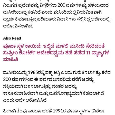
ನಿಲುಗಡೆ ಪ್ರದೇಶವನ್ನು ವಿಸ್ತರಿಸಲು 200 ವರ್ಷಗಳಷ್ಟು ಹಳೆಯದಾದ
ಮಸೀದಿಯನ್ನು ಕೆಡವಿದೆ ಎಂದು ಮಸೀದಿಯಲ್ಲಿ ನಿಯಮಿತವಾಗಿ
ಪ್ರಾರ್ಥನೆ ಮಾಡುತ್ತಿದ್ದ ಹದಿಮೂರು ನಿವಾಸಿಗಳು ಸಲ್ಲಿಸಿದ್ದ ಅರ್ಜಿಯಲ್ಲಿ ,
ಆರೋಪಿಸಲಾಗಿದೆ.
Also Read
ಪೂಜಾ ಸ್ಥಳ ಕಾಯಿದೆ: ಇಲ್ಲಿದೆ ಮಳಲಿ ಮಸೀದಿ ಸೇರಿದಂತೆ
ಸುಪ್ರೀಂ ಕೋರ್ಟ್ ಆದೇಶದನ್ವಯ ತಡೆ ಪಡೆದ 11 ವ್ಯಾಜ್ಯಗಳ
ಮಾಹಿತಿ
ಮಸೀದಿಯನ್ನು 1985ರಲ್ಲಿ ವಕ್ಫ್ ಆಸ್ತಿ ಎಂದು ಗುರುತಿಸಲಾಗಿತ್ತು. ಕಳೆದ
200 ವರ್ಷಗಳಿಂದ ಈ ವರ್ಷದ ಜನವರಿಯವರೆಗೆ ಅದನ್ನು
ಸಕ್ರಿಯವಾಗಿ ಬಳಸಲಾಗುತ್ತಿತ್ತು. ನಂತರ ಅದನ್ನು
ಕಾನೂನುಬಾಹಿರವಾಗಿ ಮತ್ತು ಮನಸೋಇಚ್ಛೆಯಾಗಿ ಕೆಡವಲಾಗಿದೆ
ಎಂದು ಅರ್ಜಿ ಆರೋಪಿಸಿದೆ.
ಹೀಗಾಗಿ ತೆರವು ಕಾರ್ಯಾಚರಣೆ 1991ರ ಪೂಜಾ ಸ್ಥಳಗಳ (ವಿಶೇಷ