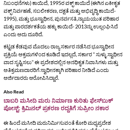
ನಿಬಂಧನೆಗಳು) ಕಾಯಿದೆ, 1995ರ ವಕ್ಫ್ ಕಾಯಿದೆ (ಈಗಿನ ಏಕೀಕೃತ
ವಕ್ಫ್ ನಿರ್ವಹಣೆ, ಸಬಲೀಕರಣ, ದಕ್ಷತೆ ಮತ್ತು ಅಭಿವೃದ್ಧಿ ಕಾಯಿದೆ-
1995), ಮತ್ತು ಭೂಸ್ವಾಧೀನ, ಪುನರ್ವಸತಿ,ನ್ಯಾಯಯುತ ಪರಿಹಾರ
ಮತ್ತು ಪಾರದರ್ಶಕತೆಯ ಹಕ್ಕು ಕಾಯಿದೆ- 2013ನ್ನು ಉಲ್ಲಂಘಿಸಿದೆ
ಎಂದು ಅದು ದೂರಿದೆ.
ಕಟ್ಟಡ ಕೆಡವುವ ಮೊದಲು ರಾಜ್ಯ ಸರ್ಕಾರ ನಡೆಸಿದ ಭೂಸ್ವಾಧೀನ
ಪ್ರಕ್ರಿಯೆ ಅಕ್ರಮಗಳಿಂದ ಕೂಡಿದೆ ಇದಲ್ಲದೆ, ಸರ್ಕಾರ " ಸುಳ್ಳು ಸ್ವಾಧೀನ
ವಾದ ಸೃಷ್ಟಿಸಲು" ಈ ಪ್ರದೇಶದಲ್ಲಿನ ಅನಧಿಕೃತ ನಿವಾಸಿಗಳು ಮತ್ತು
ಅತಿಕ್ರಮಣದಾರರಿಗೆ ಸ್ವಾಧೀನಕ್ಕಾಗಿ ಪರಿಹಾರ ನೀಡಿದೆ ಎಂದು
ಅರ್ಜಿದಾರರು ಆರೋಪಿಸಿದ್ದಾರೆ.
Also Read
ಬಾಬರಿ ಮಸೀದಿ ಮರು ನಿರ್ಮಾಣ ಕುರಿತು ಫೇಸ್‌ಬುಕ್‌
ಪೋಸ್ಟ್‌: ಕ್ರಿಮಿನಲ್ ಪ್ರಕರಣ ರದ್ದತಿಗೆ ಸುಪ್ರೀಂ ನಕಾರ
ಈ ಹಿಂದೆ ಮಸೀದಿ ಮರುನಿರ್ಮಿಸುವಂತೆ ಕೋರಿ ಮಧ್ಯಪ್ರದೇಶ