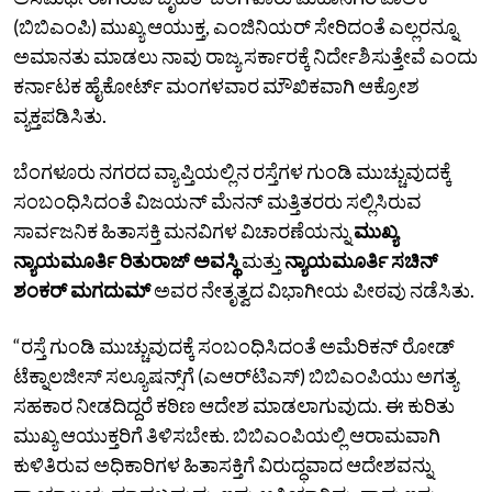
(ಬಿಬಿಎಂಪಿ) ಮುಖ್ಯ ಆಯುಕ್ತ, ಎಂಜಿನಿಯರ್‌ ಸೇರಿದಂತೆ ಎಲ್ಲರನ್ನೂ
ಅಮಾನತು ಮಾಡಲು ನಾವು ರಾಜ್ಯ ಸರ್ಕಾರಕ್ಕೆ ನಿರ್ದೇಶಿಸುತ್ತೇವೆ ಎಂದು
ಕರ್ನಾಟಕ ಹೈಕೋರ್ಟ್‌ ಮಂಗಳವಾರ ಮೌಖಿಕವಾಗಿ ಆಕ್ರೋಶ
ವ್ಯಕ್ತಪಡಿಸಿತು.
ಬೆಂಗಳೂರು ನಗರದ ವ್ಯಾಪ್ತಿಯಲ್ಲಿನ ರಸ್ತೆಗಳ ಗುಂಡಿ ಮುಚ್ಚುವುದಕ್ಕೆ
ಸಂಬಂಧಿಸಿದಂತೆ ವಿಜಯನ್ ಮೆನನ್ ಮತ್ತಿತರರು ಸಲ್ಲಿಸಿರುವ
ಸಾರ್ವಜನಿಕ ಹಿತಾಸಕ್ತಿ ಮನವಿಗಳ ವಿಚಾರಣೆಯನ್ನು
ಮುಖ್ಯ
ನ್ಯಾಯಮೂರ್ತಿ ರಿತುರಾಜ್ ಅವಸ್ಥಿ
ಮತ್ತು
ನ್ಯಾಯಮೂರ್ತಿ ಸಚಿನ್‌
ಶಂಕರ್‌ ಮಗದುಮ್‌
ಅವರ ನೇತೃತ್ವದ ವಿಭಾಗೀಯ ಪೀಠವು ನಡೆಸಿತು.
“ರಸ್ತೆ ಗುಂಡಿ ಮುಚ್ಚುವುದಕ್ಕೆ ಸಂಬಂಧಿಸಿದಂತೆ ಅಮೆರಿಕನ್‌ ರೋಡ್‌
ಟೆಕ್ನಾಲಜೀಸ್‌ ಸಲ್ಯೂಷನ್ಸ್‌ಗೆ (ಎಆರ್‌ಟಿಎಸ್‌) ಬಿಬಿಎಂಪಿಯು ಅಗತ್ಯ
ಸಹಕಾರ ನೀಡದಿದ್ದರೆ ಕಠಿಣ ಆದೇಶ ಮಾಡಲಾಗುವುದು. ಈ ಕುರಿತು
ಮುಖ್ಯ ಆಯುಕ್ತರಿಗೆ ತಿಳಿಸಬೇಕು. ಬಿಬಿಎಂಪಿಯಲ್ಲಿ ಆರಾಮವಾಗಿ
ಕುಳಿತಿರುವ ಅಧಿಕಾರಿಗಳ ಹಿತಾಸಕ್ತಿಗೆ ವಿರುದ್ಧವಾದ ಆದೇಶವನ್ನು