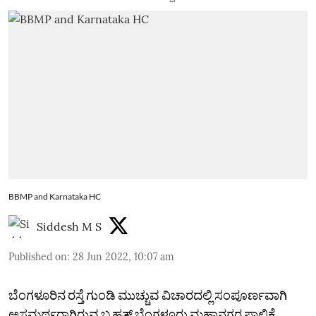
BBMP and Karnataka HC
Siddesh M S
Published on
:
28 Jun 2022, 10:07 am
ಬೆಂಗಳೂರಿನ ರಸ್ತೆ ಗುಂಡಿ ಮುಚ್ಚುವ ವಿಚಾರದಲ್ಲಿ ಸಂಪೂರ್ಣವಾಗಿ
ಅಸಮರ್ಥರಾಗಿರುವ ಬೃಹತ್‌ ಬೆಂಗಳೂರು ಮಹಾನಗರ ಪಾಲಿಕೆ