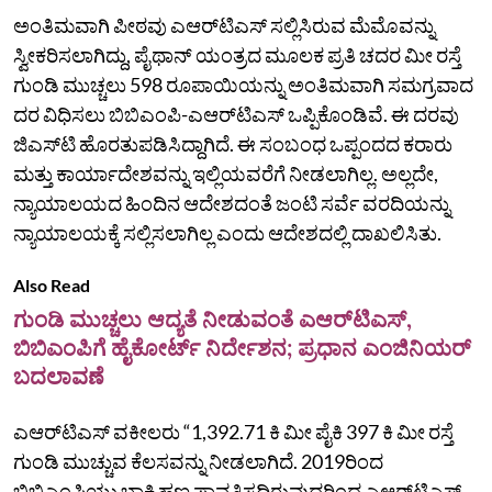
ಅಂತಿಮವಾಗಿ ಪೀಠವು ಎಆರ್‌ಟಿಎಸ್‌ ಸಲ್ಲಿಸಿರುವ ಮೆಮೊವನ್ನು
ಸ್ವೀಕರಿಸಲಾಗಿದ್ದು, ಪೈಥಾನ್‌ ಯಂತ್ರದ ಮೂಲಕ ಪ್ರತಿ ಚದರ ಮೀ ರಸ್ತೆ
ಗುಂಡಿ ಮುಚ್ಚಲು 598 ರೂಪಾಯಿಯನ್ನು ಅಂತಿಮವಾಗಿ ಸಮಗ್ರವಾದ
ದರ ವಿಧಿಸಲು ಬಿಬಿಎಂಪಿ-ಎಆರ್‌ಟಿಎಸ್‌ ಒಪ್ಪಿಕೊಂಡಿವೆ. ಈ ದರವು
ಜಿಎಸ್‌ಟಿ ಹೊರತುಪಡಿಸಿದ್ದಾಗಿದೆ. ಈ ಸಂಬಂಧ ಒಪ್ಪಂದದ ಕರಾರು
ಮತ್ತು ಕಾರ್ಯಾದೇಶವನ್ನು ಇಲ್ಲಿಯವರೆಗೆ ನೀಡಲಾಗಿಲ್ಲ. ಅಲ್ಲದೇ,
ನ್ಯಾಯಾಲಯದ ಹಿಂದಿನ ಆದೇಶದಂತೆ ಜಂಟಿ ಸರ್ವೆ ವರದಿಯನ್ನು
ನ್ಯಾಯಾಲಯಕ್ಕೆ ಸಲ್ಲಿಸಲಾಗಿಲ್ಲ ಎಂದು ಆದೇಶದಲ್ಲಿ ದಾಖಲಿಸಿತು.
Also Read
ಗುಂಡಿ ಮುಚ್ಚಲು ಆದ್ಯತೆ ನೀಡುವಂತೆ ಎಆರ್‌ಟಿಎಸ್‌,
ಬಿಬಿಎಂಪಿಗೆ ಹೈಕೋರ್ಟ್‌ ನಿರ್ದೇಶನ; ಪ್ರಧಾನ ಎಂಜಿನಿಯರ್‌
ಬದಲಾವಣೆ
ಎಆರ್‌ಟಿಎಸ್‌ ವಕೀಲರು “1,392.71 ಕಿ ಮೀ ಪೈಕಿ 397 ಕಿ ಮೀ ರಸ್ತೆ
ಗುಂಡಿ ಮುಚ್ಚುವ ಕೆಲಸವನ್ನು ನೀಡಲಾಗಿದೆ. 2019ರಿಂದ
ಬಿಬಿಎಂಪಿಯು ಬಾಕಿ ಹಣ ಪಾವತಿಸದಿರುವುದರಿಂದ ಎಆರ್‌ಟಿಎಸ್‌