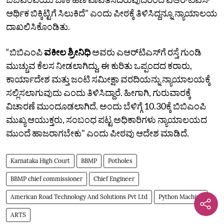
ಆರ್ಥಿಕ ಬಿಕ್ಕಿಟ್ಟಿಗೆ ಸಿಲುಕಿದೆ” ಎಂದು ಪೀಠಕ್ಕೆ ತಿಳಿಸಿದ್ದನ್ನೂ ನ್ಯಾಯಾಲಯ
ದಾಖಲಿಸಿಕೊಂಡಿತು.
“ಬಿಬಿಎಂಪಿ
ವಕೀಲ ಶ್ರೀನಿಧಿ
ಅವರು ಎಆರ್‌ಟಿಎಸ್‌ಗೆ ರಸ್ತೆ ಗುಂಡಿ
ಮುಚ್ಚುವ ಕೆಲಸ ನೀಡಲಾಗಿದ್ದು, ಈ ಕುರಿತು ಒಪ್ಪಂದದ ಕರಾರು,
ಕಾರ್ಯಾದೇಶ ಮತ್ತು ಜಂಟಿ ಸಮೀಕ್ಷಾ ವರದಿಯನ್ನು ನ್ಯಾಯಾಲಯಕ್ಕೆ
ಸಲ್ಲಿಸಲಾಗುವುದು ಎಂದು ತಿಳಿಸಿದ್ದಾರೆ. ಹೀಗಾಗಿ, ಗುರುವಾರಕ್ಕೆ
ವಿಚಾರಣೆ ಮುಂದೂಡಲಾಗಿದೆ. ಅಂದು ಬೆಳಿಗ್ಗೆ 10.30ಕ್ಕೆ ಬಿಬಿಎಂಪಿ
ಮುಖ್ಯ ಆಯುಕ್ತರು, ಸಂಬಂಧ ಪಟ್ಟ ಅಧಿಕಾರಿಗಳು ನ್ಯಾಯಾಲಯದ
ಮುಂದೆ ಹಾಜರಾಗಬೇಕು” ಎಂದು ಪೀಠವು ಆದೇಶ ಮಾಡಿದೆ.
Karnataka High Court
BBMP
Potholes
BBMP chief commissioner
Chief Engineer
American Road Technology And Solutions Pvt Ltd
Python Machine
ARTS