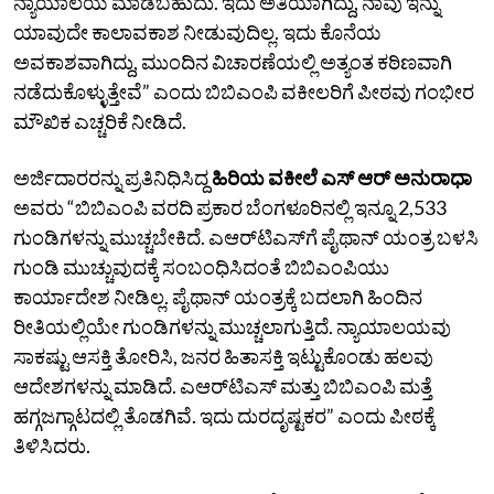
ನ್ಯಾಯಾಲಯ ಮಾಡಬಹುದು. ಇದು ಅತಿಯಾಗಿದ್ದು, ನಾವು ಇನ್ನು
ಯಾವುದೇ ಕಾಲಾವಕಾಶ ನೀಡುವುದಿಲ್ಲ. ಇದು ಕೊನೆಯ
ಅವಕಾಶವಾಗಿದ್ದು, ಮುಂದಿನ ವಿಚಾರಣೆಯಲ್ಲಿ ಅತ್ಯಂತ ಕಠಿಣವಾಗಿ
ನಡೆದುಕೊಳ್ಳುತ್ತೇವೆ” ಎಂದು ಬಿಬಿಎಂಪಿ ವಕೀಲರಿಗೆ ಪೀಠವು ಗಂಭೀರ
ಮೌಖಿಕ ಎಚ್ಚರಿಕೆ ನೀಡಿದೆ.
ಅರ್ಜಿದಾರರನ್ನು ಪ್ರತಿನಿಧಿಸಿದ್ದ
ಹಿರಿಯ ವಕೀಲೆ ಎಸ್‌ ಆರ್‌ ಅನುರಾಧಾ
ಅವರು “ಬಿಬಿಎಂಪಿ ವರದಿ ಪ್ರಕಾರ ಬೆಂಗಳೂರಿನಲ್ಲಿ ಇನ್ನೂ 2,533
ಗುಂಡಿಗಳನ್ನು ಮುಚ್ಚಬೇಕಿದೆ. ಎಆರ್‌ಟಿಎಸ್‌ಗೆ ಪೈಥಾನ್‌ ಯಂತ್ರ ಬಳಸಿ
ಗುಂಡಿ ಮುಚ್ಚುವುದಕ್ಕೆ ಸಂಬಂಧಿಸಿದಂತೆ ಬಿಬಿಎಂಪಿಯು
ಕಾರ್ಯಾದೇಶ ನೀಡಿಲ್ಲ. ಪೈಥಾನ್‌ ಯಂತ್ರಕ್ಕೆ ಬದಲಾಗಿ ಹಿಂದಿನ
ರೀತಿಯಲ್ಲಿಯೇ ಗುಂಡಿಗಳನ್ನು ಮುಚ್ಚಲಾಗುತ್ತಿದೆ. ನ್ಯಾಯಾಲಯವು
ಸಾಕಷ್ಟು ಆಸಕ್ತಿ ತೋರಿಸಿ, ಜನರ ಹಿತಾಸಕ್ತಿ ಇಟ್ಟುಕೊಂಡು ಹಲವು
ಆದೇಶಗಳನ್ನು ಮಾಡಿದೆ. ಎಆರ್‌ಟಿಎಸ್‌ ಮತ್ತು ಬಿಬಿಎಂಪಿ ಮತ್ತೆ
ಹಗ್ಗಜಗ್ಗಾಟದಲ್ಲಿ ತೊಡಗಿವೆ. ಇದು ದುರದೃಷ್ಟಕರ” ಎಂದು ಪೀಠಕ್ಕೆ
ತಿಳಿಸಿದರು.