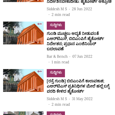
ನಿರ್ದೇಶಿಸಬೇಕಾದೀತು: ಹೈಕೋರ್ಟ್‌ ಆಕ್ರೋಶ
Siddesh M S
28 Jun 2022
2
min read
ಸುದ್ದಿಗಳು
ಗುಂಡಿ ಮುಚ್ಚಲು ಆದ್ಯತೆ ನೀಡುವಂತೆ
ಎಆರ್‌ಟಿಎಸ್‌, ಬಿಬಿಎಂಪಿಗೆ ಹೈಕೋರ್ಟ್‌
ನಿರ್ದೇಶನ; ಪ್ರಧಾನ ಎಂಜಿನಿಯರ್‌
ಬದಲಾವಣೆ
Bar & Bench
07 Jun 2022
1
min read
ಸುದ್ದಿಗಳು
[ರಸ್ತೆ ಗುಂಡಿ] ಬಿಬಿಎಂಪಿಗೆ ಕಾಲಾವಕಾಶ;
ಎಆರ್‌ಟಿಎಸ್‌ ಪ್ರತಿನಿಧಿಗಳ ಮೇಲೆ ಹಲ್ಲೆ ಬಗ್ಗೆ
ವರದಿ ಕೇಳಿದ ಹೈಕೋರ್ಟ್‌
Siddesh M S
31 May 2022
2
min read
ಸುದ್ದಿಗಳು