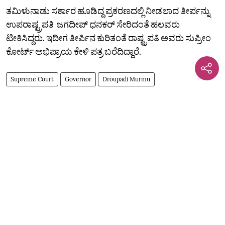
ತಮಿಳುನಾಡು ಸರ್ಕಾರ ಹೂಡಿದ್ದ ಪ್ರಕರಣದಲ್ಲಿ ನೀಡಲಾದ ತೀರ್ಪನ್ನು
ಉಪರಾಷ್ಟ್ರಪತಿ ಜಗದೀಪ್‌ ಧನಕರ್‌ ಸೇರಿದಂತೆ ಹಲವರು
ಟೀಕಿಸಿದ್ದರು. ಇದೀಗ ತೀರ್ಪಿನ ಕುರಿತಂತೆ ರಾಷ್ಟ್ರಪತಿ ಅವರು ಸುಪ್ರೀಂ
ಕೋರ್ಟ್‌ ಅಭಿಪ್ರಾಯ ಕೇಳಿ ಪತ್ರ ಬರೆದಿದ್ದಾರೆ.
Supreme Court
Governor
Droupadi Murmu