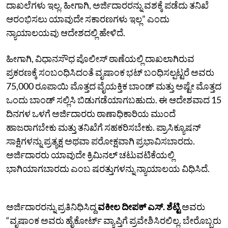
ದಾಖಲೆಗಳು ಇಲ್ಲ. ಹೀಗಾಗಿ, ಅರ್ಜಿದಾರರನ್ನು ವಶಕ್ಕೆ ಪಡೆದು ತನಿಖೆ
ಆರಂಭಿಸಲು ಯಾವುದೇ ಸಕಾರಣಗಳು ಇಲ್ಲ” ಎಂದು
ನ್ಯಾಯಾಲಯವು ಆದೇಶದಲ್ಲಿ ಹೇಳಿದೆ.
ಹೀಗಾಗಿ, ವಿಧಾನಸೌಧ ಪೊಲೀಸ್‌ ಠಾಣೆಯಲ್ಲಿ ದಾಖಲಾಗಿರುವ
ಪ್ರಕರಣಕ್ಕೆ ಸಂಬಂಧಿಸಿದಂತೆ ವೃಷಾಂಕ ಭಟ್‌ ಬಂಧಿಸಲ್ಪಟ್ಟರೆ ಅವರು
75,000 ರೂಪಾಯಿ ಮೊತ್ತದ ವೈಯಕ್ತಿಕ ಬಾಂಡ್‌ ಮತ್ತು ಅಷ್ಟೇ ಮೊತ್ತದ
ಒಂದು ಬಾಂಡ್‌ ಸಲ್ಲಿಸಿ ಬಿಡುಗಡೆಯಾಗಬಹುದು. ಈ ಆದೇಶವಾದ 15
ದಿನಗಳ ಒಳಗೆ ಅರ್ಜಿದಾರರು ಠಾಣಾಧಿಕಾರಿಯ ಮುಂದೆ
ಹಾಜರಾಗಬೇಕು ಮತ್ತು ತನಿಖೆಗೆ ಸಹಕರಿಸಬೇಕು. ಪ್ರಾಸಿಕ್ಯೂಷನ್‌
ಸಾಕ್ಷಿಗಳನ್ನು ಪ್ರತ್ಯಕ್ಷ ಅಥವಾ ಪರೋಕ್ಷವಾಗಿ ಪ್ರಭಾವಿಸಬಾರದು.
ಅರ್ಜಿದಾರರು ಯಾವುದೇ ಕ್ರಿಮಿನಲ್‌ ಚಟುವಟಿಕೆಯಲ್ಲಿ
ಭಾಗಿಯಾಗಬಾರದು ಎಂಬ ಷರತ್ತುಗಳನ್ನು ನ್ಯಾಯಾಲಯ ವಿಧಿಸಿದೆ.
ಅರ್ಜಿದಾರರನ್ನು ಪ್ರತಿನಿಧಿಸಿದ್ದ
ವಕೀಲ ದೀಪಕ್‌ ಎಸ್.‌ ಶೆಟ್ಟಿ
ಅವರು
“ವೃಷಾಂಕ ಅವರು ಹೈಕೋರ್ಟ್‌ ವ್ಯಾಪ್ತಿಗೆ ಪ್ರವೇಶಿಸಿರಲಿಲ್ಲ. ಬೇರೊಬ್ಬರು