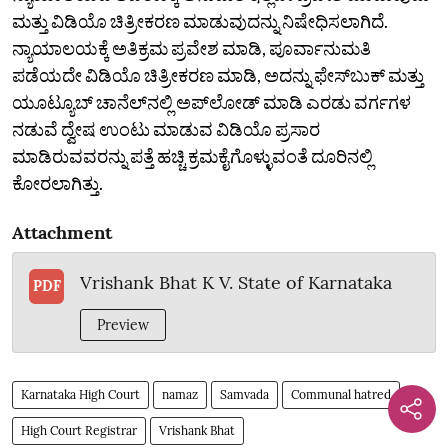
ಮತ್ತು ವಿಡಿಯೊ ಚಿತ್ರೀಕರಣ ಮಾಡುವುದನ್ನು ನಿಷೇಧಿಸಲಾಗಿದೆ.
ನ್ಯಾಯಾಲಯಕ್ಕೆ ಅತಿಕ್ರಮ ಪ್ರವೇಶ ಮಾಡಿ, ಪೂರ್ವಾನುಮತಿ
ಪಡೆಯದೇ ವಿಡಿಯೊ ಚಿತ್ರೀಕರಣ ಮಾಡಿ, ಅದನ್ನು ಫೇಸ್‌ಬುಕ್‌ ಮತ್ತು
ಯೂಟ್ಯೂಬ್‌ ಚಾನೆಲ್‌ನಲ್ಲಿ ಅಪ್‌ಲೋಡ್‌ ಮಾಡಿ ಎರಡು ವರ್ಗಗಳ
ನಡುವೆ ದ್ವೇಷ ಉಂಟು ಮಾಡುವ ವಿಡಿಯೊ ಪ್ರಸಾರ
ಮಾಡಿರುವವರನ್ನು ಪತ್ತೆ ಹಚ್ಚಿ ಕ್ರಮಕೈಗೊಳ್ಳುವಂತೆ ದೂರಿನಲ್ಲಿ
ಕೋರಲಾಗಿತ್ತು.
Attachment
Vrishank Bhat K V. State of Karnataka
PDF
Preview
Karnataka High Court
namaz
Samvada
Communal hatred
High Court Registrar
Vrishank Bhat