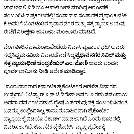
ಚಾನೆಲ್‌ನಲ್ಲಿ ವಿಡಿಯೊ ಅಪ್‌ಲೋಡ್‌ ಮಾಡಿದ್ದ ಆರೋಪಕ್ಕೆ
ಸಂಬಂಧಿಸಿದ ಪ್ರಕರಣದಲ್ಲಿ ʼಸಂವಾದʼದ ಸಂಪಾದಕ ವೃಷಾಂಕ ಭಟ್‌
ಕೆ ಅವರಿಗೆ ಬೆಂಗಳೂರಿನ ಪ್ರಧಾನ ನಗರ ಮತ್ತು ಸತ್ರ ನ್ಯಾಯಾಲಯವು
ಈಚೆಗೆ ನಿರೀಕ್ಷಣಾ ಜಾಮೀನು ಮಂಜೂರು ಮಾಡಿದೆ.
ಬೆಂಗಳೂರಿನ ಚಾಮರಾಜಪೇಟೆಯ ನಿವಾಸಿ ವೃಷಾಂಕ ಭಟ್‌ ಅವರು
ಸಲ್ಲಿಸಿದ್ದ ಮನವಿಯ ವಿಚಾರಣೆ ನಡೆಸಿದ್ದ
ಪ್ರಧಾನ ನಗರ ಸಿವಿಲ್‌ ಮತ್ತು
ಸತ್ರ ನ್ಯಾಯಾಧೀಶ ಚಂದ್ರಶೇಖರ್‌ ಎಂ. ಜೋಶಿ
ಅವರು ಬಂಧನ
ಪೂರ್ವ ಜಾಮೀನು ನೀಡಿ ಆದೇಶ ಮಾಡಿದ್ದಾರೆ.
“ದೂರುದಾರರಾದ ಕರ್ನಾಟಕ ಹೈಕೋರ್ಟ್‌ನ ಆಡಳಿತ ವಿಭಾಗದ
ಉಸ್ತುವಾರಿ ರಿಜಿಸ್ಟ್ರಾರ್‌ ಎನ್‌ ಜಿ ದಿನೇಶ್‌ ಅವರು ಎರಡು ಸಮುದಾಯ
ಅಥವಾ ಧರ್ಮಗಳ ನಡುವೆ ದ್ವೇಷ ಏರ್ಪಡುವುದಕ್ಕೆ ಸಂಬಂಧಿಸಿದಂತೆ
ಏನನ್ನೂ ಉಲ್ಲೇಖಿಸಿಲ್ಲ. ಕಾನೂನುಬಾಹಿರವಾಗಿ ಹೈಕೋರ್ಟ್‌
ವ್ಯಾಪ್ತಿಯಲ್ಲಿ ವಿಡಿಯೊ ರೆಕಾರ್ಡ್‌ ಮಾಡಲಾಗಿದೆ ಎಂದು ದೂರಿನಲ್ಲಿ
ವಿವರಿಸಲಾಗಿದೆ. ಕರ್ನಾಟಕ ಹೈಕೋರ್ಟ್‌ ವ್ಯಾಪ್ತಿ ಪ್ರವೇಶಕ್ಕೆ