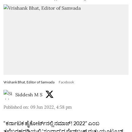
Vrishank Bhat, Editor of Samvada
Facebook
Siddesh M S
Published on
:
09 Jun 2022, 4:58 pm
“ಕರ್ನಾಟಕ ಹೈಕೋರ್ಟ್‌ನಲ್ಲಿ ನಮಾಜ್‌! 2022” ಎಂಬ
ತಲೆಬರಹದಡಿಯಲ್ಲಿ ʼಸಂವಾದʼದ ಫೇಸ್‌ಬುಕ್‌ ಮತ್ತು ಯೂಟ್ಯೂಬ್‌