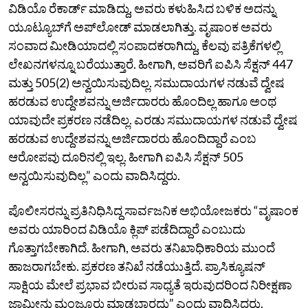
ವಿಡಿಯೊ ರೆಕಾರ್ಡ್‌ ಮಾಡಿದ್ದು, ಅವರು ಕಳುಹಿಸಿದ ಬಳಿಕ ಅದನ್ನು
ಯೂಟ್ಯೂಬ್‌ಗೆ ಅಪ್‌ಲೋಡ್‌ ಮಾಡಲಾಗಿತ್ತು. ವೃಷಾಂಕ ಅವರು
ಸಂವಾದ ಮೀಡಿಯಾದಲ್ಲಿ ಸಂಪಾದಕರಾಗಿದ್ದು, ಕೆಲವು ಪತ್ರಿಕೆಗಳಲ್ಲಿ
ಲೇಖನಗಳನ್ನೂ ಬರೆಯುತ್ತಾರೆ. ಹೀಗಾಗಿ, ಅವರಿಗೆ ಐಪಿಸಿ ಸೆಕ್ಷನ್‌ 447
ಮತ್ತು 505(2) ಅನ್ವಯಿಸುವುದಿಲ್ಲ. ಸಮುದಾಯಗಳ ನಡುವೆ ದ್ವೇಷ
ಹರಡುವ ಉದ್ದೇಶವನ್ನು ಅರ್ಜಿದಾರರು ಹೊಂದಿಲ್ಲ ಹಾಗೂ ಅಂಥ
ಯಾವುದೇ ಪ್ರಕರಣ ನಡೆದಿಲ್ಲ. ಎರಡು ಸಮುದಾಯಗಳ ನಡುವೆ ದ್ವೇಷ
ಹರಡುವ ಉದ್ದೇಶವನ್ನು ಅರ್ಜಿದಾರರು ಹೊಂದಿದ್ದಾರೆ ಎಂಬ
ಆರೋಪವು ದೂರಿನಲ್ಲಿ ಇಲ್ಲ. ಹೀಗಾಗಿ ಐಪಿಸಿ ಸೆಕ್ಷನ್‌ 505
ಅನ್ವಯಿಸುವುದಿಲ್ಲ” ಎಂದು ವಾದಿಸಿದ್ದರು.
ಪೊಲೀಸರನ್ನು ಪ್ರತಿನಿಧಿಸಿದ್ದ ಸಾರ್ವಜನಿಕ ಅಭಿಯೋಜಕರು “ವೃಷಾಂಕ
ಅವರು ಯಾರಿಂದ ವಿಡಿಯೊ ಕ್ಲಿಪ್‌ ಪಡೆದಿದ್ದಾರೆ ಎಂಬುದು
ಗೊತ್ತಾಗಬೇಕಾಗಿದೆ. ಹೀಗಾಗಿ, ಅವರು ತನಿಖಾಧಿಕಾರಿಯ ಮುಂದೆ
ಹಾಜರಾಗಬೇಕು. ಪ್ರಕರಣ ತನಿಖೆ ನಡೆಯುತ್ತಿದೆ. ಪ್ರಾಸಿಕ್ಯೂಷನ್‌
ಸಾಕ್ಷಿಯ ಮೇಲೆ ಪ್ರಭಾವ ಬೀರುವ ಸಾಧ್ಯತೆ ಇರುವುದರಿಂದ ನಿರೀಕ್ಷಣಾ
ಜಾಮೀನು ಮಂಜೂರು ಮಾಡಬಾರದು” ಎಂದು ವಾದಿಸಿದ್ದರು.