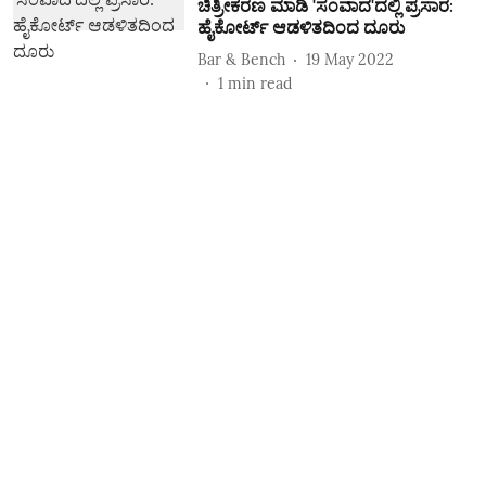
ಚಿತ್ರೀಕರಣ ಮಾಡಿ 'ಸಂವಾದ'ದಲ್ಲಿ ಪ್ರಸಾರ:
ಹೈಕೋರ್ಟ್‌ ಆಡಳಿತದಿಂದ ದೂರು
Bar & Bench
19 May 2022
1
min read