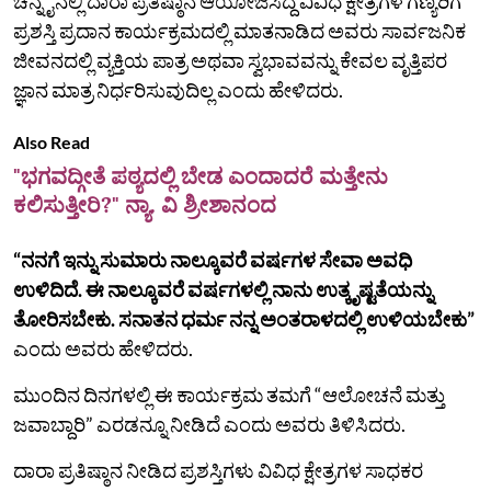
ಚೆನ್ನೈನಲ್ಲಿ ದಾರಾ ಪ್ರತಿಷ್ಠಾನ ಆಯೋಜಿಸಿದ್ದ ವಿವಿಧ ಕ್ಷೇತ್ರಗಳ ಗಣ್ಯರಿಗೆ
ಪ್ರಶಸ್ತಿ ಪ್ರದಾನ ಕಾರ್ಯಕ್ರಮದಲ್ಲಿ ಮಾತನಾಡಿದ ಅವರು ಸಾರ್ವಜನಿಕ
ಜೀವನದಲ್ಲಿ ವ್ಯಕ್ತಿಯ ಪಾತ್ರ ಅಥವಾ ಸ್ವಭಾವವನ್ನು ಕೇವಲ ವೃತ್ತಿಪರ
ಜ್ಞಾನ ಮಾತ್ರ ನಿರ್ಧರಿಸುವುದಿಲ್ಲ ಎಂದು ಹೇಳಿದರು.
Also Read
"ಭಗವದ್ಗೀತೆ ಪಠ್ಯದಲ್ಲಿ ಬೇಡ ಎಂದಾದರೆ ಮತ್ತೇನು
ಕಲಿಸುತ್ತೀರಿ?" ನ್ಯಾ. ವಿ ಶ್ರೀಶಾನಂದ
“ನನಗೆ ಇನ್ನು ಸುಮಾರು ನಾಲ್ಕೂವರೆ ವರ್ಷಗಳ ಸೇವಾ ಅವಧಿ
ಉಳಿದಿದೆ. ಈ ನಾಲ್ಕೂವರೆ ವರ್ಷಗಳಲ್ಲಿ ನಾನು ಉತ್ಕೃಷ್ಟತೆಯನ್ನು
ತೋರಿಸಬೇಕು. ಸನಾತನ ಧರ್ಮ ನನ್ನ ಅಂತರಾಳದಲ್ಲಿ ಉಳಿಯಬೇಕು”
ಎಂದು ಅವರು ಹೇಳಿದರು.
ಮುಂದಿನ ದಿನಗಳಲ್ಲಿ ಈ ಕಾರ್ಯಕ್ರಮ ತಮಗೆ “ಆಲೋಚನೆ ಮತ್ತು
ಜವಾಬ್ದಾರಿ” ಎರಡನ್ನೂ ನೀಡಿದೆ ಎಂದು ಅವರು ತಿಳಿಸಿದರು.
ದಾರಾ ಪ್ರತಿಷ್ಠಾನ ನೀಡಿದ ಪ್ರಶಸ್ತಿಗಳು ವಿವಿಧ ಕ್ಷೇತ್ರಗಳ ಸಾಧಕರ