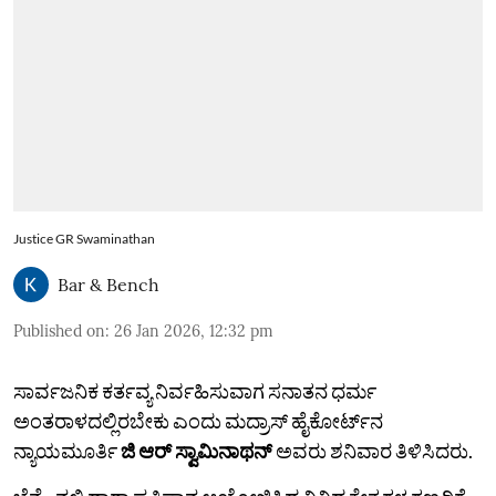
Justice GR Swaminathan
Bar & Bench
Published on
:
26 Jan 2026, 12:32 pm
ಸಾರ್ವಜನಿಕ ಕರ್ತವ್ಯ ನಿರ್ವಹಿಸುವಾಗ ಸನಾತನ ಧರ್ಮ
ಅಂತರಾಳದಲ್ಲಿರಬೇಕು ಎಂದು ಮದ್ರಾಸ್ ಹೈಕೋರ್ಟ್‌ನ
ನ್ಯಾಯಮೂರ್ತಿ
ಜಿ ಆರ್ ಸ್ವಾಮಿನಾಥನ್
ಅವರು ಶನಿವಾರ ತಿಳಿಸಿದರು.