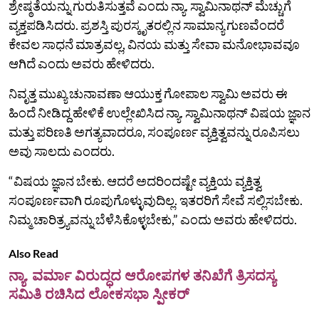
ಶ್ರೇಷ್ಠತೆಯನ್ನು ಗುರುತಿಸುತ್ತವೆ ಎಂದು ನ್ಯಾ. ಸ್ವಾಮಿನಾಥನ್ ಮೆಚ್ಚುಗೆ
ವ್ಯಕ್ತಪಡಿಸಿದರು. ಪ್ರಶಸ್ತಿ ಪುರಸ್ಕೃತರಲ್ಲಿನ ಸಾಮಾನ್ಯ ಗುಣವೆಂದರೆ
ಕೇವಲ ಸಾಧನೆ ಮಾತ್ರವಲ್ಲ, ವಿನಯ ಮತ್ತು ಸೇವಾ ಮನೋಭಾವವೂ
ಆಗಿದೆ ಎಂದು ಅವರು ಹೇಳಿದರು.
ನಿವೃತ್ತ ಮುಖ್ಯ ಚುನಾವಣಾ ಆಯುಕ್ತ ಗೋಪಾಲ ಸ್ವಾಮಿ ಅವರು ಈ
ಹಿಂದೆ ನೀಡಿದ್ದ ಹೇಳಿಕೆ ಉಲ್ಲೇಖಿಸಿದ ನ್ಯಾ. ಸ್ವಾಮಿನಾಥನ್‌ ವಿಷಯ ಜ್ಞಾನ
ಮತ್ತು ಪರಿಣತಿ ಅಗತ್ಯವಾದರೂ, ಸಂಪೂರ್ಣ ವ್ಯಕ್ತಿತ್ವವನ್ನು ರೂಪಿಸಲು
ಅವು ಸಾಲದು ಎಂದರು.
“ವಿಷಯ ಜ್ಞಾನ ಬೇಕು. ಆದರೆ ಅದರಿಂದಷ್ಟೇ ವ್ಯಕ್ತಿಯ ವ್ಯಕ್ತಿತ್ವ
ಸಂಪೂರ್ಣವಾಗಿ ರೂಪುಗೊಳ್ಳುವುದಿಲ್ಲ. ಇತರರಿಗೆ ಸೇವೆ ಸಲ್ಲಿಸಬೇಕು.
ನಿಮ್ಮ ಚಾರಿತ್ರ್ಯವನ್ನು ಬೆಳೆಸಿಕೊಳ್ಳಬೇಕು,” ಎಂದು ಅವರು ಹೇಳಿದರು.
Also Read
ನ್ಯಾ. ವರ್ಮಾ ವಿರುದ್ಧದ ಆರೋಪಗಳ ತನಿಖೆಗೆ ತ್ರಿಸದಸ್ಯ
ಸಮಿತಿ ರಚಿಸಿದ ಲೋಕಸಭಾ ಸ್ಪೀಕರ್