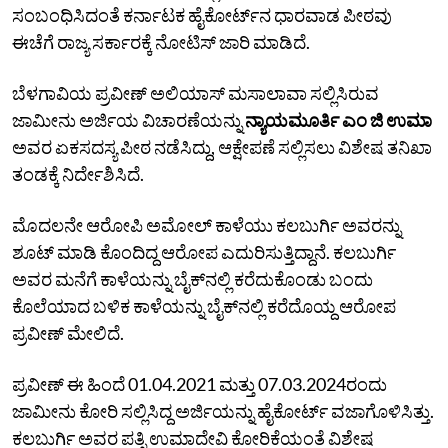
ಸಂಬಂಧಿಸಿದಂತೆ ಕರ್ನಾಟಕ ಹೈಕೋರ್ಟ್‌ನ ಧಾರವಾಡ ಪೀಠವು
ಈಚೆಗೆ ರಾಜ್ಯ ಸರ್ಕಾರಕ್ಕೆ ನೋಟಿಸ್‌ ಜಾರಿ ಮಾಡಿದೆ.
ಬೆಳಗಾವಿಯ ಪ್ರವೀಣ್‌ ಅಲಿಯಾಸ್‌ ಮಸಾಲಾವಾ ಸಲ್ಲಿಸಿರುವ
ಜಾಮೀನು ಅರ್ಜಿಯ ವಿಚಾರಣೆಯನ್ನು
ನ್ಯಾಯಮೂರ್ತಿ ಎಂ ಜಿ ಉಮಾ
ಅವರ ಏಕಸದಸ್ಯ ಪೀಠ ನಡೆಸಿದ್ದು, ಆಕ್ಷೇಪಣೆ ಸಲ್ಲಿಸಲು ವಿಶೇಷ ತನಿಖಾ
ತಂಡಕ್ಕೆ ನಿರ್ದೇಶಿಸಿದೆ.
ಮೊದಲನೇ ಆರೋಪಿ ಅಮೋಲ್‌ ಕಾಳೆಯು ಕಲಬುರ್ಗಿ ಅವರನ್ನು
ಶೂಟ್‌ ಮಾಡಿ ಕೊಂದಿದ್ದ ಆರೋಪ ಎದುರಿಸುತ್ತಿದ್ದಾನೆ. ಕಲಬುರ್ಗಿ
ಅವರ ಮನೆಗೆ ಕಾಳೆಯನ್ನು ಬೈಕ್‌ನಲ್ಲಿ ಕರೆದುಕೊಂಡು ಬಂದು
ಕೊಲೆಯಾದ ಬಳಿಕ ಕಾಳೆಯನ್ನು ಬೈಕ್‌ನಲ್ಲಿ ಕರೆದೊಯ್ದ ಆರೋಪ
ಪ್ರವೀಣ್‌ ಮೇಲಿದೆ.
ಪ್ರವೀಣ್‌ ಈ ಹಿಂದೆ 01.04.2021 ಮತ್ತು 07.03.2024ರಂದು
ಜಾಮೀನು ಕೋರಿ ಸಲ್ಲಿಸಿದ್ದ ಅರ್ಜಿಯನ್ನು ಹೈಕೋರ್ಟ್‌ ವಜಾಗೊಳಿಸಿತ್ತು.
ಕಲಬುರ್ಗಿ ಅವರ ಪತ್ನಿ ಉಮಾದೇವಿ ಕೋರಿಕೆಯಂತೆ ವಿಶೇಷ