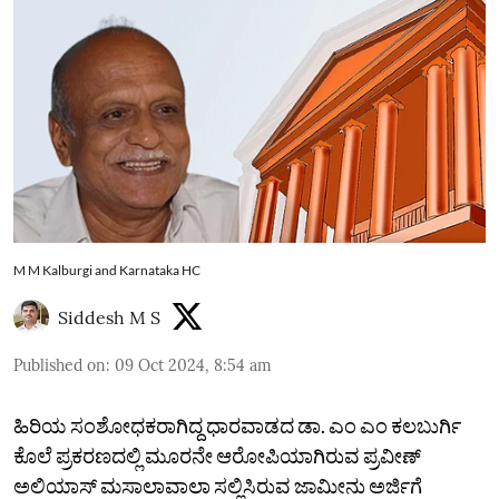
M M Kalburgi and Karnataka HC
Siddesh M S
Published on
:
09 Oct 2024, 8:54 am
ಹಿರಿಯ ಸಂಶೋಧಕರಾಗಿದ್ದ ಧಾರವಾಡದ ಡಾ. ಎಂ ಎಂ ಕಲಬುರ್ಗಿ
ಕೊಲೆ ಪ್ರಕರಣದಲ್ಲಿ ಮೂರನೇ ಆರೋಪಿಯಾಗಿರುವ ಪ್ರವೀಣ್‌
ಅಲಿಯಾಸ್‌ ಮಸಾಲಾವಾಲಾ ಸಲ್ಲಿಸಿರುವ ಜಾಮೀನು ಅರ್ಜಿಗೆ