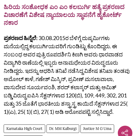
ಹಿರಿಯ ಸಂಶೋಧಕ ಎಂ ಎಂ ಕಲಬುರ್ಗಿ ಹತ್ಯೆ ಪ್ರಕರಣದ
ವಿಚಾರಣೆಗೆ ವಿಶೇಷ ನ್ಯಾಯಾಲಯ ಸ್ಥಾಪನೆಗೆ ಹೈಕೋರ್ಟ್‌
ನಕಾರ
ಪ್ರಕರಣದ ಹಿನ್ನೆಲೆ:
30.08.2015ರ ಬೆಳಿಗ್ಗೆ ದುಷ್ಕರ್ಮಿಗಳು
ಮನೆಯಲ್ಲಿದ್ದ ಕಲಬುರ್ಗಿಯವರಿಗೆ ಗುಂಡಿಟ್ಟು ಕೊಂದಿದ್ದರು. ಈ
ಸಂಬಂಧ ಅವರ ಪುತ್ರಿ ರೂಪದರ್ಶಿನಿ ಕಿಣಗಿ ಅವರು ಧಾರವಾಡದ
ವಿದ್ಯಾಗಿರಿ ಠಾಣೆಯಲ್ಲಿ ಇಬ್ಬರು ಅನಾಮಧೇಯರ ವಿರುದ್ಧ ದೂರು
ನೀಡಿದ್ದರು. ಇದನ್ನು ಆಧರಿಸಿ ತನಿಖೆ ನಡೆಸಿದ್ದ ವಿಶೇಷ ತನಿಖಾ ತಂಡವು
ಅಮೋಲ್‌ ಕಾಳೆ, ಗಣೇಶ್‌ ಮಿಸ್ಕಿನ್‌, ಪ್ರವೀಣ್‌ ಮಸಲಾವಾಲಾ,
ವಾಸುದೇವ ಸೂರ್ಯವಂಶಿ, ಶರದ್‌ ಕಲಾಸ್ಕರ್‌ ಮತ್ತು ಅಮಿತ್‌
ಬಡ್ಡಿ ವಿರುದ್ಧ ಐಪಿಸಿ ಸೆಕ್ಷನ್‌ಗಳಾದ 120(ಬಿ), 109, 449, 302, 201
ಮತ್ತು 35 ಜೊತೆಗೆ ಭಾರತೀಯ ಶಸ್ತ್ರಾಸ್ತ್ರ ಕಾಯಿದೆ ಸೆಕ್ಷನ್‌ಗಳಾದ 25(
1)(ಎ), 25( 1)( ಬಿ), 27( 1) ಅಡಿ ಆರೋಪಪಟ್ಟಿ ಸಲ್ಲಿಸಿದ್ದಾರೆ.
Karnataka High Court
Dr. MM Kalburgi
Justice M G Uma