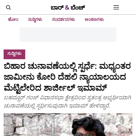
ಹೋಂ
ಸುದ್ದಿಗಳು
ಸಂದರ್ಶನಗಳು
ಅಂಕಣಗಳು
ಸುದ್ದಿಗಳು
ಬಿಹಾರ ಚುನಾವಣೆಯಲ್ಲಿ ಸ್ಪರ್ಧೆ: ಮಧ್ಯಂತರ
ಜಾಮೀನು ಕೋರಿ ದೆಹಲಿ ನ್ಯಾಯಾಲಯದ
ಮೆಟ್ಟಿಲೇರಿದ ಶಾರ್ಜೀಲ್ ಇಮಾಮ್
ಬಹದ್ದೂರ್‌ ಗಂಜ್‌ ವಿಧಾನಸಭಾ ಕ್ಷೇತ್ರದಿಂದ ಸ್ವತಂತ್ರ ಅಭ್ಯರ್ಥಿಯಾಗಿ
ಚುನಾವಣೆಯಲ್ಲಿ ಸ್ಪರ್ಧಿಸುವುದಾಗಿ ಇಮಾಮ್ ಹೇಳಿದ್ದಾರೆ.