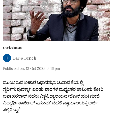
Sharjeel Imam
Bar & Bench
Published on
:
13 Oct 2025, 5:16 pm
ಮುಂಬರುವ ಬಿಹಾರ ವಿಧಾನಸಭಾ ಚುನಾವಣೆಯಲ್ಲಿ
ಸ್ಪರ್ಧಿಸುವುದಕ್ಕಾಗಿ ಎರಡು ವಾರಗಳ ಮಧ್ಯಂತರ ಜಾಮೀನು ಕೋರಿ
ಜವಾಹರಲಾಲ್ ನೆಹರು ವಿಶ್ವವಿದ್ಯಾಲಯದ (ಜೆಎನ್‌ಯು) ಮಾಜಿ
ವಿದ್ಯಾರ್ಥಿ ಶಾರ್ಜೀಲ್ ಇಮಾಮ್ ದೆಹಲಿ ನ್ಯಾಯಾಲಯಕ್ಕೆ ಅರ್ಜಿ
ಸಲ್ಲಿಸಿದ್ದಾರೆ.