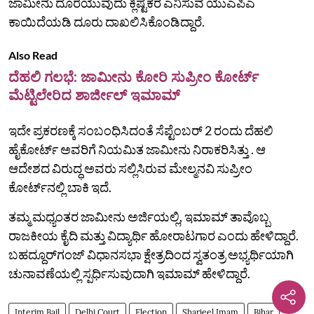
ಜಾಮೀನು ದೊರೆಯುವುದು ಕ್ಲಿಷ್ಟಕರ ಎನಿಸುವ ಯುಎಪಿಎ
ಕಾಯಿದೆಯಡಿ ದೂರು ದಾಖಲಿಸಿಕೊಂಡಿದ್ದಾರೆ.
Also Read
ದೆಹಲಿ ಗಲಭೆ: ಜಾಮೀನು ಕೋರಿ ಸುಪ್ರೀಂ ಕೋರ್ಟ್
ಮೆಟ್ಟಿಲೇರಿದ ಶಾರ್ಜೀಲ್ ಇಮಾಮ್
ಇದೇ ಪ್ರಕರಣಕ್ಕೆ ಸಂಬಂಧಿಸಿದಂತೆ ಸೆಪ್ಟೆಂಬರ್ 2 ರಂದು ದೆಹಲಿ
ಹೈಕೋರ್ಟ್ ಅವರಿಗೆ ನಿಯಮಿತ ಜಾಮೀನು ನಿರಾಕರಿಸಿತ್ತು . ಆ
ಆದೇಶದ ವಿರುದ್ಧ ಅವರು ಸಲ್ಲಿಸಿರುವ ಮೇಲ್ಮನವಿ ಸುಪ್ರೀಂ
ಕೋರ್ಟ್‌ನಲ್ಲಿ ಬಾಕಿ ಇದೆ.
ತಮ್ಮ ಮಧ್ಯಂತರ ಜಾಮೀನು ಅರ್ಜಿಯಲ್ಲಿ, ಇಮಾಮ್ ತಾವೊಬ್ಬ
ರಾಜಕೀಯ ಕೈದಿ ಮತ್ತು ವಿದ್ಯಾರ್ಥಿ ಹೋರಾಟಗಾರ ಎಂದು ಹೇಳಿದ್ದಾರೆ.
ಬಹದ್ದೂರ್‌ಗಂಜ್‌ ವಿಧಾನಸಭಾ ಕ್ಷೇತ್ರದಿಂದ ಸ್ವತಂತ್ರ ಅಭ್ಯರ್ಥಿಯಾಗಿ
ಚುನಾವಣೆಯಲ್ಲಿ ಸ್ಪರ್ಧಿಸುವುದಾಗಿ ಇಮಾಮ್ ಹೇಳಿದ್ದಾರೆ.
Interim Bail
Delhi Court
Election
Sharjeel Imam
Bihar