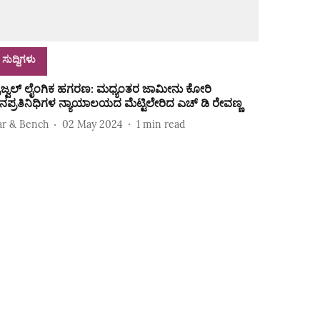
ಸುದ್ದಿಗಳು
್ರಜ್ವಲ್‌ ಲೈಂಗಿಕ ಹಗರಣ: ಮಧ್ಯಂತರ ಜಾಮೀನು ಕೋರಿ
ನಪ್ರತಿನಿಧಿಗಳ ನ್ಯಾಯಾಲಯದ ಮೆಟ್ಟಿಲೇರಿದ ಎಚ್‌ ಡಿ ರೇವಣ್ಣ
ar & Bench
02 May 2024
1
min read