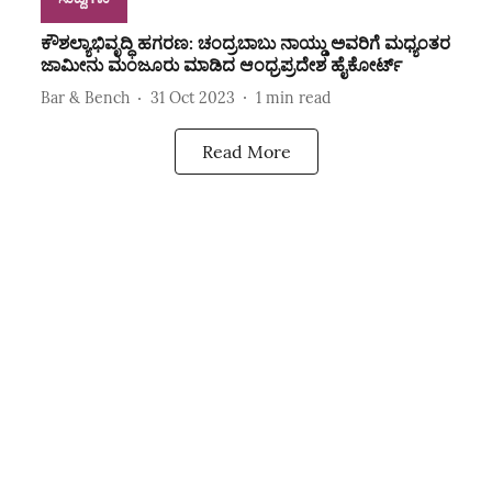
ಕೌಶಲ್ಯಾಭಿವೃದ್ಧಿ ಹಗರಣ: ಚಂದ್ರಬಾಬು ನಾಯ್ಡು ಅವರಿಗೆ ಮಧ್ಯಂತರ
ಜಾಮೀನು ಮಂಜೂರು ಮಾಡಿದ ಆಂಧ್ರಪ್ರದೇಶ ಹೈಕೋರ್ಟ್
Bar & Bench
31 Oct 2023
1
min read
Read More