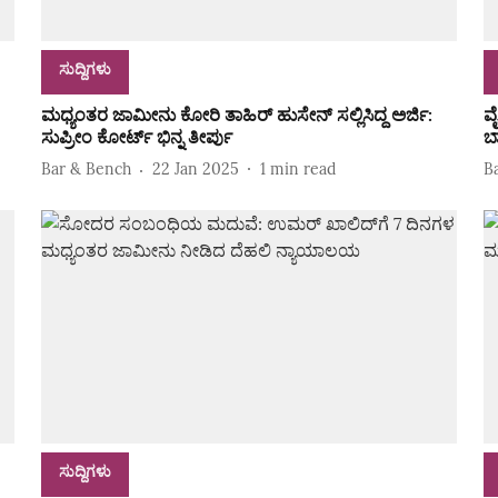
ಸುದ್ದಿಗಳು
ಮಧ್ಯಂತರ ಜಾಮೀನು ಕೋರಿ ತಾಹಿರ್ ಹುಸೇನ್ ಸಲ್ಲಿಸಿದ್ದ ಅರ್ಜಿ:
ವ
ಸುಪ್ರೀಂ ಕೋರ್ಟ್ ಭಿನ್ನ ತೀರ್ಪು
ಬ
Bar & Bench
22 Jan 2025
1
min read
B
ಸುದ್ದಿಗಳು