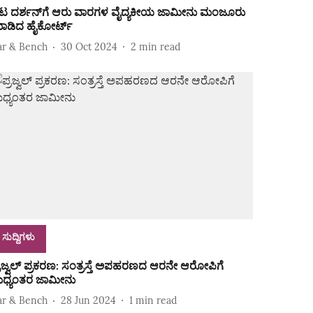
ಟ ದರ್ಶನ್‌ಗೆ ಆರು ವಾರಗಳ ವೈದ್ಯಕೀಯ ಜಾಮೀನು ಮಂಜೂರು
ಾಡಿದ ಹೈಕೋರ್ಟ್‌
ar & Bench
30 Oct 2024
2
min read
ಸುದ್ದಿಗಳು
್ರಜ್ವಲ್‌ ಪ್ರಕರಣ: ಸಂತ್ರಸ್ತೆ ಅಪಹರಣದ ಆರನೇ ಆರೋಪಿಗೆ
ಧ್ಯಂತರ ಜಾಮೀನು
ar & Bench
28 Jun 2024
1
min read