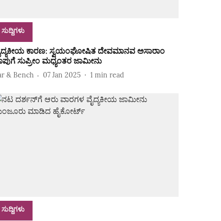
ಸುದ್ದಿಗಳು
ೈದ್ಯಕೀಯ ಕಾರಣ: ಸ್ವಯಂಘೋಷಿತ ದೇವಮಾನವ ಅಸಾರಾಂ
ಾಪುಗೆ ಸುಪ್ರೀಂ ಮಧ್ಯಂತರ ಜಾಮೀನು
ar & Bench
07 Jan 2025
1
min read
ಸುದ್ದಿಗಳು