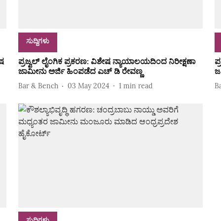
ಸುದ್ದಿಗಳು
ಷ
ಪ್ರಜ್ವಲ್‌ ಲೈಂಗಿಕ ಪ್ರಕರಣ: ವಿಶೇಷ ನ್ಯಾಯಾಲಯದಿಂದ ನಿರೀಕ್ಷಣಾ
ಪ
ಜಾಮೀನು ಅರ್ಜಿ ಹಿಂಪಡೆದ ಎಚ್‌ ಡಿ ರೇವಣ್ಣ
ಜ
Bar & Bench
03 May 2024
1
min read
B
ಸುದ್ದಿಗಳು