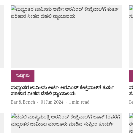
ಸುದ್ದಿಗಳು
ಮಧ್ಯಂತರ ಜಾಮೀನು ಅರ್ಜಿ: ಅರವಿಂದ್‌ ಕೇಜ್ರಿವಾಲ್‌ಗೆ ತುರ್ತು
ಮ
ಪರಿಹಾರ ನೀಡದ ದೆಹಲಿ ನ್ಯಾಯಾಲಯ
ಸು
Bar & Bench
01 Jun 2024
1
min read
B