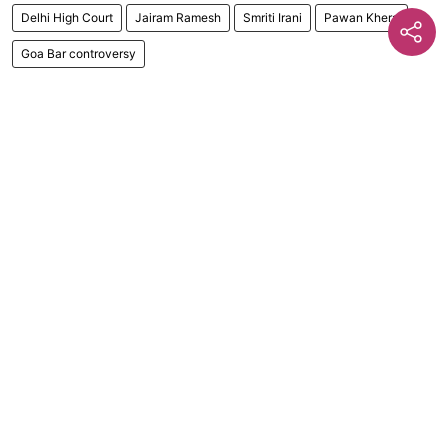
Delhi High Court
Jairam Ramesh
Smriti Irani
Pawan Khera
Goa Bar controversy