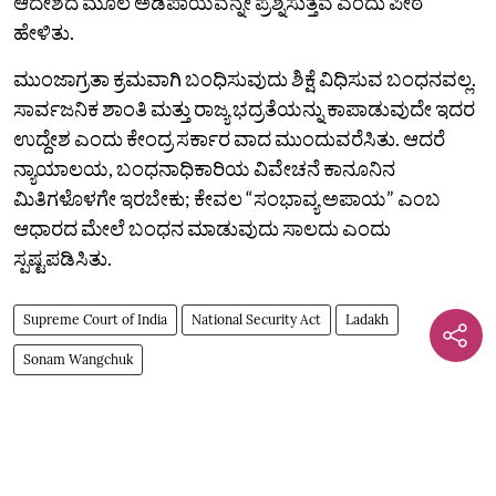
ಆದೇಶದ ಮೂಲ ಅಡಿಪಾಯವನ್ನೇ ಪ್ರಶ್ನಿಸುತ್ತವೆ ಎಂದು ಪೀಠ
ಹೇಳಿತು.
ಮುಂಜಾಗ್ರತಾ ಕ್ರಮವಾಗಿ ಬಂಧಿಸುವುದು ಶಿಕ್ಷೆ ವಿಧಿಸುವ ಬಂಧನವಲ್ಲ.
ಸಾರ್ವಜನಿಕ ಶಾಂತಿ ಮತ್ತು ರಾಜ್ಯ ಭದ್ರತೆಯನ್ನು ಕಾಪಾಡುವುದೇ ಇದರ
ಉದ್ದೇಶ ಎಂದು ಕೇಂದ್ರ ಸರ್ಕಾರ ವಾದ ಮುಂದುವರೆಸಿತು. ಆದರೆ
ನ್ಯಾಯಾಲಯ, ಬಂಧನಾಧಿಕಾರಿಯ ವಿವೇಚನೆ ಕಾನೂನಿನ
ಮಿತಿಗಳೊಳಗೇ ಇರಬೇಕು; ಕೇವಲ “ಸಂಭಾವ್ಯ ಅಪಾಯ” ಎಂಬ
ಆಧಾರದ ಮೇಲೆ ಬಂಧನ ಮಾಡುವುದು ಸಾಲದು ಎಂದು
ಸ್ಪಷ್ಟಪಡಿಸಿತು.
Supreme Court of India
National Security Act
Ladakh
Sonam Wangchuk