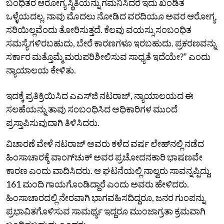
ಬಂಧಿತರ ಆರೋಗ್ಯ ಸ್ಥಿತಿಯನ್ನು ಗಮನಿಸಿದರೆ ಇದು ಖಂಡಿತ
ಒಳ್ಳೆಯದಲ್ಲ. ನಾವು ಮೊದಲು ನೋಡಿದ ವರದಿಯೂ ಅವರ ಆರೋಗ್ಯ
ಸರಿಯಿಲ್ಲವೆಂದು ತೋರಿಸುತ್ತದೆ. ಕೆಲವು ವಯಸ್ಸು ಸಂಬಂಧಿತ
ಸಮಸ್ಯೆಗಳಿರಬಹುದು, ಬೇರೆ ಕಾರಣಗಳೂ ಇರಬಹುದು. ಪ್ರಕರಣವನ್ನು
ಸರ್ಕಾರ ಮತ್ತೊಮ್ಮೆ ಮರುಪರಿಶೀಲಿಸುವ ಸಾಧ್ಯತೆ ಇದೆಯೇ?” ಎಂದು
ನ್ಯಾಯಾಲಯ ಕೇಳಿತು.
ಇದಕ್ಕೆ ಪ್ರತಿಕ್ರಿಯಿಸಿದ ಎಎಸ್‌ಜಿ ನಟರಾಜ್, ನ್ಯಾಯಾಲಯದ ಈ
ಸಲಹೆಯನ್ನು ತಾವು ಸಂಬಂಧಿಸಿದ ಅಧಿಕಾರಿಗಳ ಮುಂದೆ
ಪ್ರಸ್ತಾಪಿಸುವುದಾಗಿ ತಿಳಿಸಿದರು.
ವಿಚಾರಣೆ ವೇಳೆ ನಟರಾಜ್‌ ಅವರು ಕಳೆದ ವರ್ಷ ಲೇಹ್‌ನಲ್ಲಿ ನಡೆದ
ಹಿಂಸಾಚಾರಕ್ಕೆ ವಾಂಗ್‌ಚುಕ್ ಅವರ ಪ್ರಚೋದನಕಾರಿ ಭಾಷಣವೇ
ಕಾರಣ ಎಂದು ವಾದಿಸಿದರು. ಆ ಘಟನೆಯಲ್ಲಿ ನಾಲ್ವರು ಸಾವನ್ನಪ್ಪಿದ್ದು,
161 ಮಂದಿ ಗಾಯಗೊಂಡಿದ್ದಾರೆ ಎಂದು ಅವರು ಹೇಳಿದರು.
ಹಿಂಸಾಚಾರದಲ್ಲಿ ನೇರವಾಗಿ ಭಾಗವಹಿಸದಿದ್ದರೂ, ಜನರ ಗುಂಪನ್ನು
ಪ್ರಭಾವಿತಗೊಳಿಸುವ ಸಾಮರ್ಥ್ಯ ಇದ್ದರೂ ಮುಂಜಾಗ್ರತಾ ಕ್ರಮವಾಗಿ