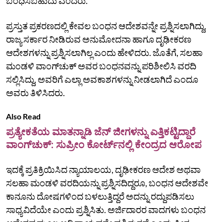
ಬಂಧಿಸಬಹುದು ಎಂದರು.
ಪ್ರಸ್ತುತ ಪ್ರಕರಣದಲ್ಲಿ ಕೇವಲ ಬಂಧನ ಆದೇಶವನ್ನೇ ಪ್ರಶ್ನಿಸಲಾಗಿದ್ದು,
ರಾಜ್ಯ ಸರ್ಕಾರ ನೀಡಿರುವ ಅನುಮೋದನಾ ಹಾಗೂ ದೃಢೀಕರಣ
ಆದೇಶಗಳನ್ನು ಪ್ರಶ್ನಿಸಲಾಗಿಲ್ಲ ಎಂದು ಹೇಳಿದರು. ಜೊತೆಗೆ, ಸಲಹಾ
ಮಂಡಳಿ ವಾಂಗ್‌ಚುಕ್ ಅವರ ಬಂಧನವನ್ನು ಪರಿಶೀಲಿಸಿ ವರದಿ
ಸಲ್ಲಿಸಿದ್ದು, ಅವರಿಗೆ ಎಲ್ಲಾ ಅವಕಾಶಗಳನ್ನು ನೀಡಲಾಗಿದೆ ಎಂದೂ
ಅವರು ತಿಳಿಸಿದರು.
Also Read
ಪ್ರತ್ಯೇಕತೆಯ ಮಾತನ್ನಾಡಿ ಜೆನ್‌ ಜೀಗಳನ್ನು ಎತ್ತಿಕಟ್ಟಿದ್ದಾರೆ
ವಾಂಗ್‌ಚುಕ್‌: ಸುಪ್ರೀಂ ಕೋರ್ಟ್‌ನಲ್ಲಿ ಕೇಂದ್ರದ ಆರೋಪ
ಇದಕ್ಕೆ ಪ್ರತಿಕ್ರಿಯಿಸಿದ ನ್ಯಾಯಾಲಯ, ದೃಢೀಕರಣ ಆದೇಶ ಅಥವಾ
ಸಲಹಾ ಮಂಡಳಿ ವರದಿಯನ್ನು ಪ್ರಶ್ನಿಸದಿದ್ದರೂ, ಬಂಧನ ಆದೇಶವೇ
ಕಾನೂನು ದೋಷಗಳಿಂದ ಬಳಲುತ್ತಿದ್ದರೆ ಅದನ್ನು ರದ್ದುಪಡಿಸಲು
ಸಾಧ್ಯವಿದೆಯೇ ಎಂದು ಪ್ರಶ್ನಿಸಿತು. ಅರ್ಜಿದಾರರ ವಾದಗಳು ಬಂಧನ