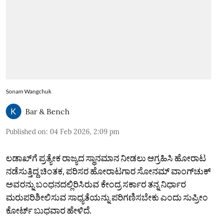
Sonam Wangchuk
Bar & Bench
Published on
:
04 Feb 2026, 2:09 pm
ಲಡಾಖ್‌ಗೆ ಪ್ರತ್ಯೇಕ ರಾಜ್ಯದ ಸ್ಥಾನಮಾನ ನೀಡಲು ಆಗ್ರಹಿಸಿ ಹೋರಾಟ
ನಡೆಸುತ್ತಿದ್ದ ಚಿಂತಕ, ಪರಿಸರ ಹೋರಾಟಗಾರ ಸೋನಮ್‌ ವಾಂಗ್‌ಚುಕ್‌
ಅವರನ್ನು ಬಂಧನದಲ್ಲಿರಿಸಿರುವ ಕೇಂದ್ರ ಸರ್ಕಾರ ತನ್ನ ನಿರ್ಧಾರ
ಮರುಪರಿಶೀಲಿಸುವ ಸಾಧ್ಯತೆಯನ್ನು ಪರಿಗಣಿಸಬೇಕು ಎಂದು ಸುಪ್ರೀಂ
ಕೋರ್ಟ್‌ ಬುಧವಾರ ಹೇಳಿದೆ.