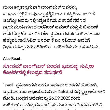
ಮುಂಜಾಗ್ರತಾ ಕ್ರಮವಾಗಿ ವಾಂಗ್‌ಚುಕ್‌ ಅವರನ್ನು
ಬಂಧನದಲ್ಲಿರಿಸಿರುವುದನ್ನು ಪ್ರಶ್ನಿಸಿ ಅವರ ಪತ್ನಿ ಗೀತಾಂಜಲಿ ಜೆ.
ಆಂಗ್ಮೋ ಅವರು ಸಲ್ಲಿಸಿದ್ದ ಅರ್ಜಿಯ ವಿಚಾರಣೆ ನಡೆಸಿದ
ನ್ಯಾಯಮೂರ್ತಿಗಳಾದ
ಅರವಿಂದ್ ಕುಮಾರ್
ಮತ್ತು
ಪಿ ಬಿ ವರಾಳೆ
ಅವರನ್ನೊಳಗೊಂಡ ಪೀಠ ಕೇಂದ್ರ ಸರ್ಕಾರದ ಪರವಾಗಿ ಹಾಜರಾದ
ಹೆಚ್ಚುವರಿ ಸಾಲಿಸಿಟರ್ ಜನರಲ್ ಕೆ ಎಂ ನಟರಾಜ್ ಅವರಿಗೆ
ನಿರ್ಧಾರವನ್ನು ಮರುಪರಿಶೀಲಿಸಲು ಪರಿಗಣಿಸುವಂತೆ ಸೂಚಿಸಿತು.
Also Read
ಸೋನಮ್‌ ವಾಂಗ್‌ಚುಕ್‌ ಬಂಧನ ಕ್ರಮಬದ್ಧ: ಸುಪ್ರೀಂ
ಕೋರ್ಟ್‌ನಲ್ಲಿ ಕೇಂದ್ರದ ಸಮರ್ಥನೆ
“ವಾದ–ಪ್ರತಿವಾದಗಳು ಹಾಗೂ ಕಾನೂನು ಅಂಶಗಳ ಹೊರತಾಗಿ,
ನ್ಯಾಯಾಲಯದ ಅಧಿಕಾರಿಯಾಗಿ ಈ ವಿಷಯದ ಬಗ್ಗೆ ಸ್ವಲ್ಪ ಆಲೋಚಿಸಿ
ನೋಡಿ. ಬಂಧನ ಆದೇಶವನ್ನು 26.09.2025ರಂದು
ಜಾರಿಗೊಳಿಸಲಾಗಿದೆ, ಈಗಾಗಲೇ ಸುಮಾರು ಐದು ತಿಂಗಳು ಕಳೆದಿವೆ.