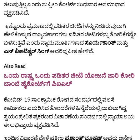
ತಲುಪುತ್ತಿಲ್ಲ ಎಂದು ಸುಪ್ರೀಂ ಕೋರ್ಟ್‌ ಬುಧವಾರ ಅಸಮಾಧಾನ
ವ್ಯಕ್ತಪಡಿಸಿದೆ.
ಇಷ್ಟೊಂದು ಪ್ರಮಾಣದಲ್ಲಿ ಪಡಿತರ ಚೀಟಿಗಳನ್ನು ನೀಡಿರುವುದಾಗಿ
ಹೇಳಿಕೊಳ್ಳುವ ರಾಜ್ಯ ಸರ್ಕಾರಗಳು ಪಡಿತರ ಚೀಟಿಗಳನ್ನು ತೋರಿಕೆಗಷ್ಟೇ
ಬಳಸುತ್ತಿವೆ ಎಂದು ನ್ಯಾಯಮೂರ್ತಿಗಳಾದ
ಸೂರ್ಯಕಾಂತ್
ಮತ್ತು
ಎನ್ ಕೋಟಿಶ್ವರ್ ಸಿಂಗ್
ಅವರಿದ್ದ ಪೀಠ ಹೇಳಿದೆ.
Also Read
ಒಂದು ರಾಷ್ಟ್ರ ಒಂದು ಪಡಿತರ ಚೀಟಿ ಯೋಜನೆ ಜಾರಿ ಕೋರಿ
ಬಾಂಬೆ ಹೈಕೋರ್ಟ್‌ಗೆ ಪಿಐಎಲ್
ಕೋವಿಡ್-19 ಸಾಂಕ್ರಾಮಿಕ ರೋಗದ ಸಂದರ್ಭದಲ್ಲಿ ವಲಸೆ
ಕಾರ್ಮಿಕರು ಎದುರಿಸಿದ ತೊಂದರೆಗಳ ಹಿನ್ನೆಲೆಯಲ್ಲಿ ದಾಖಲಾಗಿದ್ದ
ಸ್ವಯಂಪ್ರೇರಿತ ಪ್ರಕರಣದ ವಿಚಾರಣೆಯ ಸಂದರ್ಭದಲ್ಲಿ ನ್ಯಾಯಾಲಯ
ಈ ಅಭಿಪ್ರಾಯ ವ್ಯಕ್ತಪಡಿಸಿದೆ.
ಇಂದಿನ ವಿಚಾರಣೆ ವೇಳೆ ವಕೀಲ
ಪ್ರಶಾಂತ್ ಭೂಷಣ್
ಅವರು ಅನೇಕ