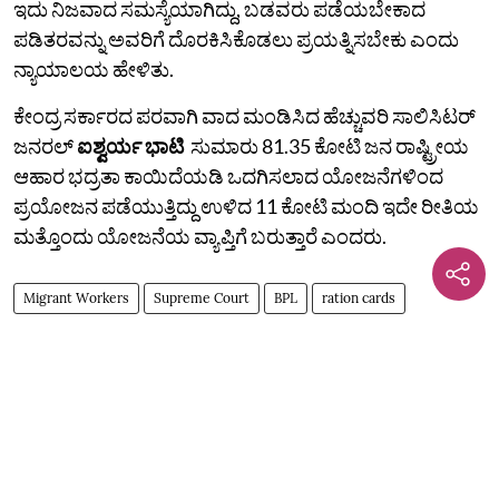
ಇದು ನಿಜವಾದ ಸಮಸ್ಯೆಯಾಗಿದ್ದು, ಬಡವರು ಪಡೆಯಬೇಕಾದ
ಪಡಿತರವನ್ನು ಅವರಿಗೆ ದೊರಕಿಸಿಕೊಡಲು ಪ್ರಯತ್ನಿಸಬೇಕು ಎಂದು
ನ್ಯಾಯಾಲಯ ಹೇಳಿತು.
ಕೇಂದ್ರ ಸರ್ಕಾರದ ಪರವಾಗಿ ವಾದ ಮಂಡಿಸಿದ ಹೆಚ್ಚುವರಿ ಸಾಲಿಸಿಟರ್
ಜನರಲ್
ಐಶ್ವರ್ಯ ಭಾಟಿ
ಸುಮಾರು 81.35 ಕೋಟಿ ಜನ ರಾಷ್ಟ್ರೀಯ
ಆಹಾರ ಭದ್ರತಾ ಕಾಯಿದೆಯಡಿ ಒದಗಿಸಲಾದ ಯೋಜನೆಗಳಿಂದ
ಪ್ರಯೋಜನ ಪಡೆಯುತ್ತಿದ್ದು ಉಳಿದ 11 ಕೋಟಿ ಮಂದಿ ಇದೇ ರೀತಿಯ
ಮತ್ತೊಂದು ಯೋಜನೆಯ ವ್ಯಾಪ್ತಿಗೆ ಬರುತ್ತಾರೆ ಎಂದರು.
Migrant Workers
Supreme Court
BPL
ration cards