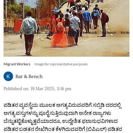
Migrant Workers
Image for representative purposes
Bar & Bench
Published on
:
19 Mar 2025, 3:16 pm
ಪಡಿತರ ವ್ಯವಸ್ಥೆಯ ಮೂಲಕ ಅಗತ್ಯವಿರುವವರಿಗೆ ಸಬ್ಸಿಡಿ ದರದಲ್ಲಿ
ಅಗತ್ಯ ವಸ್ತುಗಳನ್ನು ಪೂರೈಸುತ್ತಿರುವುದಾಗಿ ಅನೇಕ ರಾಜ್ಯಗಳು
ಬೆನ್ನುತಟ್ಟಿಕೊಳ್ಳುತ್ತವೆಯಾದರೂ, ಉದ್ದೇಶಿತ ಫಲಾನುಭವಿಗಳಾದ
ಪಡಿತರ ಬಡತನ ರೇಖೆಗಿಂತ ಕೆಳಗಿರುವವರಿಗೆ (ಬಿಪಿಎಲ್‌) ಪಡಿತರ