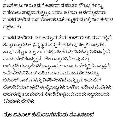
ವಲಸೆ ಕಾರ್ಮಿಕರು ತಮಗೆ ಅರ್ಹವಾದ ಪಡಿತರ ಸೌಲಭ್ಯಗಳನ್ನು
ಪಡೆಯಲು ಸಾಧ್ಯವಾಗುತ್ತಿಲ್ಲ ಎಂದರು. ಹೀಗಾಗಿ ಅರ್ಹರಲ್ಲದವರು
ಪಡಿತರ ಚೀಟಿ ದುರುಪಯೋಗಪಡಿಸಿಕೊಳ್ಳುತ್ತಿರುವ ಬಗ್ಗೆ ಪೀಠ ಕಳವಳ
ವ್ಯಕ್ಪಡಿಸಿತು.
ಪಡಿತರ ಚೀಟಿಗಳು ಈಗ ಜನಪ್ರಿಯತೆಯ ಕಾರ್ಡ್‌ಗಳಾಗಿ ಮಾರ್ಪಟ್ಟಿವೆ.
ತಮ್ಮ ರಾಜ್ಯಗಳ ಅಭಿವೃದ್ಧಿಯತನ್ನು ತೋರಿಸುವುದಕ್ಕಾಗಿ ರಾಜ್ಯಗಳು
ತಾವು ಇಷ್ಟೊಂದು ಪ್ರಮಾಣದಲ್ಲಿ ಪಡಿತರ ಚೀಟಿಗಳನ್ನು ವಿತರಿಸಿದ್ದೇವೆ
ಎಂದು ಹೇಳಿಕೊಳ್ಳುತ್ತವೆ... ಕೆಲ ರಾಜ್ಯಗಳಿವೆ ಅವು ತಮ್ಮ
ಅಭಿವೃದ್ಧಿಯನ್ನು ಹೇಳಿಕೊಳ್ಳುವಾಗ ತಲಾದಾಯ ಹೆಚ್ಚುತ್ತಿದೆ ಎನ್ನುತ್ತವೆ.
ಇದೇ ವೇಳೆ ಬಿಪಿಎಲ್‌ ಕುರಿತು ಮಾತನಾಡುವಾಗ ಶೇ 75ರಷ್ಟು
ಬಿಪಿಎಲ್‌ ಕಾರ್ಡ್‌ಗಳನ್ನು ವಿತರಿಸಲಾಗಿದೆ ಎನ್ನುತ್ತವೆ. ಇದು ಹೇಗೆ
ಹೊಂದಿಕೆಯಾಗುತ್ತದೆ? ಈ ವೈರುಧ್ಯಗಳು ಒಳಗಿವೆ. ಪಡಿತರ ಚೀಟಿಗಳು
ಅರ್ಹರನ್ನು ತಲುಪುವಂತೆ ನೋಡಿಕೊಳ್ಳಬೇಕು ಎಂದು ನ್ಯಾಯಾಲಯ
ಕಿವಿಮಾತು ಹೇಳಿತು.
ನೈಜ ಬಿಪಿಎಲ್‌ ಕುಟುಂಬಗಳಿಗೆಂದು ರೂಪಿಸಲಾದ