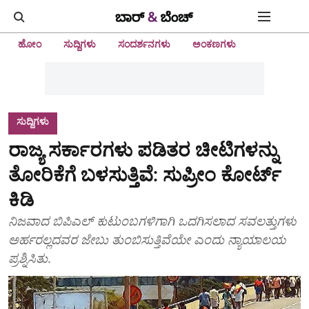
ಹೋಂ
ಸುದ್ದಿಗಳು
ಸಂದರ್ಶನಗಳು
ಅಂಕಣಗಳು
ಸುದ್ದಿಗಳು
ರಾಜ್ಯ ಸರ್ಕಾರಗಳು ಪಡಿತರ ಚೀಟಿಗಳನ್ನು
ತೋರಿಕೆಗೆ ಬಳಸುತ್ತಿವೆ: ಸುಪ್ರೀಂ ಕೋರ್ಟ್
ಕಿಡಿ
ನಿಜವಾದ ಬಿಪಿಎಲ್ ಕುಟುಂಬಗಳಿಗಾಗಿ ಒದಗಿಸಲಾದ ಸವಲತ್ತುಗಳು
ಅರ್ಹರಲ್ಲದವರ ಜೇಬು ತುಂಬಿಸುತ್ತಿವೆಯೇ ಎಂದು ನ್ಯಾಯಾಲಯ
ಪ್ರಶ್ನಿಸಿತು.