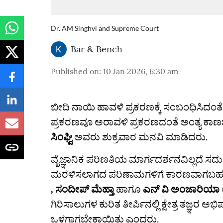
Dr. AM Singhvi and Supreme Court
Bar & Bench
Published on
:
10 Jan 2026, 6:30 am
ಬೀದಿ ನಾಯಿ ಹಾವಳಿ ಪ್ರಕರಣಕ್ಕೆ ಸಂಬಂಧಿಸಿದಂತೆ
ಪ್ರಕರಣವೂ ಅರಾವಳಿ ಪ್ರಕರಣದಂತೆ ಅಂತ್ಯ ಕಾ
ಸಿಂಘ್ವಿ
ಅವರು ಶುಕ್ರವಾರ ಮನವಿ ಮಾಡಿದರು.
ವೈಜ್ಞಾನಿಕ ಪರಿಣತಿಯ ಮಾರ್ಗದರ್ಶನವಿಲ್ಲದೆ ಸದು
ಮರಳಿಸಲಾಗದ ಪರಿಣಾಮಗಳಿಗೆ ಕಾರಣವಾಗಬಹು
, ಸಂದೀಪ್ ಮೆಹ್ತಾ
ಹಾಗೂ
ಎನ್‌ ವಿ ಅಂಜಾರಿಯಾ
ಗಿರಿಸಾಲುಗಳ ಕುರಿತ ತೀರ್ಪಿನಲ್ಲಿ ಕ್ಷೇತ್ರ ತಜ್ಞ
ಒಳಗಾಗಬೇಕಾಯಿತು ಎಂದರು.