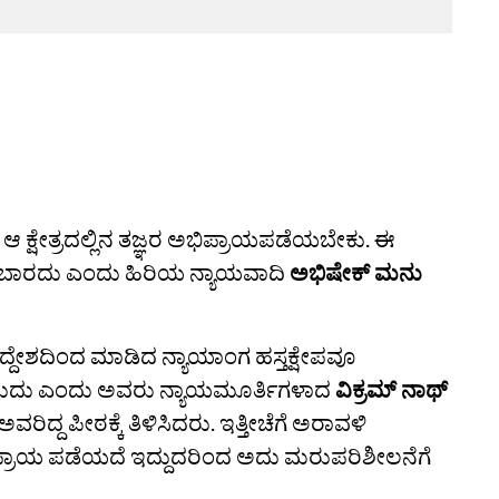
 ಆ ಕ್ಷೇತ್ರದಲ್ಲಿನ ತಜ್ಞರ ಅಭಿಪ್ರಾಯಪಡೆಯಬೇಕು. ಈ
ಣಬಾರದು ಎಂದು ಹಿರಿಯ ನ್ಯಾಯವಾದಿ
ಅಭಿಷೇಕ್‌ ಮನು
ದ್ದೇಶದಿಂದ ಮಾಡಿದ ನ್ಯಾಯಾಂಗ ಹಸ್ತಕ್ಷೇಪವೂ
ದು ಎಂದು ಅವರು ನ್ಯಾಯಮೂರ್ತಿಗಳಾದ
ವಿಕ್ರಮ್ ನಾಥ್
ಅವರಿದ್ದ ಪೀಠಕ್ಕೆ ತಿಳಿಸಿದರು. ಇತ್ತೀಚೆಗೆ ಅರಾವಳಿ
ರ ಅಭಿಪ್ರಾಯ ಪಡೆಯದೆ ಇದ್ದುದರಿಂದ ಅದು ಮರುಪರಿಶೀಲನೆಗೆ