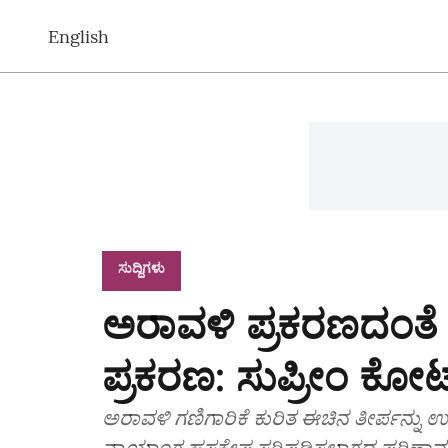
English
ಸುದ್ದಿಗಳು
ಅರಾವಳಿ ಪ್ರಕರಣದಂತೆ
ಪ್ರಕರಣ: ಸುಪ್ರೀಂ ಕೋರ್ಟ್‌
ಅರಾವಳಿ ಗಣಿಗಾರಿಕೆ ಕುರಿತ ಈಚಿನ ತೀರ್ಪನ್ನು ಉಲ
ನ್ಯಾಯಾಂಗ ಹಸ್ತಕ್ಷೇಪ ಸರಿಪಡಿಸಲಾಗದ ಪರಿಣಾಮ