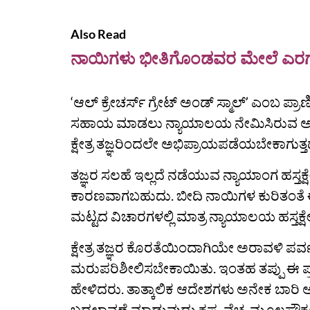
Also Read
ನಾಯಿಗಳು ಭೀತಿಗೊಂಡವರ ಮೇಲೆ ಎರಗುತ್
‘ಆಲ್ ಕ್ರೇಚರ್ಸ್ ಗ್ರೇಟ್ ಅಂಡ್ ಸ್ಮಾಲ್ʼ ಎಂಬ
ಸಹಾಯ ಮಾಡಲು ನ್ಯಾಯಾಲಯ ನೇಮಿಸಿರುವ ಅಮಿಕಸ
ಕ್ಷೇತ್ರ ತಜ್ಞರಿಂದಲೇ ಅಭಿಪ್ರಾಯಪಡೆಯಬೇಕಾಗುತ್
ತಜ್ಞರ ಸಲಹೆ ಇಲ್ಲದೆ ನಡೆಯುವ ನ್ಯಾಯಾಂಗ ಹಸ್ತ
ಕಾರಣವಾಗಬಹುದು. ಬೀದಿ ನಾಯಿಗಳ ಕುರಿತಂತೆ ಈ
ಮಟ್ಟದ ವಿಚಾರಗಳಲ್ಲಿ ಮಾತ್ರ ನ್ಯಾಯಾಲಯ ಹಸ್ತ
ಕ್ಷೇತ್ರ ತಜ್ಞರ ಕೊರತೆಯಿಂದಾಗಿಯೇ ಅರಾವಳಿ ಪರ್ವ
ಮರುಪರಿಶೀಲಿಸಬೇಕಾಯಿತು. ಇಂತಹ ತಪ್ಪು ಈ
ಹೇಳಿದರು. ತಾತ್ಕಾಲಿಕ ಆದೇಶಗಳು ಅನೇಕ ಬಾರಿ ಅಂ
ಬದಲಾವಣೆ ಮಾಡುವುದು ಕಷ್ಟ. ವೆಚ್ಚ, ಮೂಲಸೌಕರ್