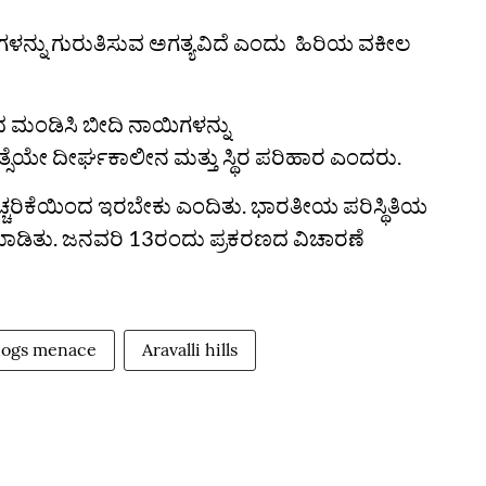
ಳನ್ನು ಗುರುತಿಸುವ ಅಗತ್ಯವಿದೆ ಎಂದು ಹಿರಿಯ ವಕೀಲ
ಮಂಡಿಸಿ ಬೀದಿ ನಾಯಿಗಳನ್ನು
ಸೆಯೇ ದೀರ್ಘಕಾಲೀನ ಮತ್ತು ಸ್ಥಿರ ಪರಿಹಾರ ಎಂದರು.
ಚ್ಚರಿಕೆಯಿಂದ ಇರಬೇಕು ಎಂದಿತು. ಭಾರತೀಯ ಪರಿಸ್ಥಿತಿಯ
ಮಾಡಿತು. ಜನವರಿ 13ರಂದು ಪ್ರಕರಣದ ವಿಚಾರಣೆ
dogs menace
Aravalli hills