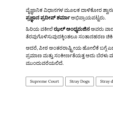
ವೈಜ್ಞಾನಿಕ ವಿಧಾನಗಳ ಮೂಲಕ ದಾಳಿಕೋರ ಶ್ವಾನಗ
ಪ್ರಜ್ಞಾನ ಪ್ರದೀಪ್ ಶರ್ಮಾ
ಅಭಿಪ್ರಾಯಪಟ್ಟರು.
ಹಿರಿಯ ವಕೀಲೆ
ಝಲ್ ಅಂಧ್ಯರುಜಿನ
ಅವರು ವಾದ 
ತೆರವುಗೊಳಿಸುವುದಕ್ಕಿಂತಲೂ ಸಂತಾನಹರಣ ಚಿಕಿತ್
ಆದರೆ, ಪೀಠ ಅಂತರರಾಷ್ಟ್ರೀಯ ಹೋಲಿಕೆ ಬಗ್ಗೆ ಎ
ಪ್ರಮಾಣ ಮತ್ತು ಸಂಕೀರ್ಣತೆಯತ್ತ ಅದು ಬೆರಳು 
ಮುಂದುವರೆಯಲಿದೆ.
Supreme Court
Stray Dogs
Stray 