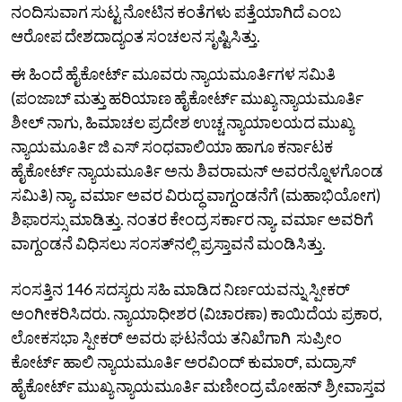
ನಂದಿಸುವಾಗ ಸುಟ್ಟ ನೋಟಿನ ಕಂತೆಗಳು ಪತ್ತೆಯಾಗಿದೆ ಎಂಬ
ಆರೋಪ ದೇಶದಾದ್ಯಂತ ಸಂಚಲನ ಸೃಷ್ಟಿಸಿತ್ತು.
ಈ ಹಿಂದೆ ಹೈಕೋರ್ಟ್‌ ಮೂವರು ನ್ಯಾಯಮೂರ್ತಿಗಳ ಸಮಿತಿ
(ಪಂಜಾಬ್ ಮತ್ತು ಹರಿಯಾಣ ಹೈಕೋರ್ಟ್‌ ಮುಖ್ಯ ನ್ಯಾಯಮೂರ್ತಿ
ಶೀಲ್ ನಾಗು, ಹಿಮಾಚಲ ಪ್ರದೇಶ ಉಚ್ಚ ನ್ಯಾಯಾಲಯದ ಮುಖ್ಯ
ನ್ಯಾಯಮೂರ್ತಿ ಜಿ ಎಸ್ ಸಂಧವಾಲಿಯಾ ಹಾಗೂ ಕರ್ನಾಟಕ
ಹೈಕೋರ್ಟ್‌ ನ್ಯಾಯಮೂರ್ತಿ ಅನು ಶಿವರಾಮನ್‌ ಅವರನ್ನೊಳಗೊಂಡ
ಸಮಿತಿ) ನ್ಯಾ. ವರ್ಮಾ ಅವರ ವಿರುದ್ಧ ವಾಗ್ದಂಡನೆಗೆ (ಮಹಾಭಿಯೋಗ)
ಶಿಫಾರಸ್ಸು ಮಾಡಿತ್ತು. ನಂತರ ಕೇಂದ್ರ ಸರ್ಕಾರ ನ್ಯಾ. ವರ್ಮಾ ಅವರಿಗೆ
ವಾಗ್ದಂಡನೆ ವಿಧಿಸಲು ಸಂಸತ್‌ನಲ್ಲಿ ಪ್ರಸ್ತಾವನೆ ಮಂಡಿಸಿತ್ತು.
ಸಂಸತ್ತಿನ 146 ಸದಸ್ಯರು ಸಹಿ ಮಾಡಿದ ನಿರ್ಣಯವನ್ನು ಸ್ಪೀಕರ್
ಅಂಗೀಕರಿಸಿದರು. ನ್ಯಾಯಾಧೀಶರ (ವಿಚಾರಣಾ) ಕಾಯಿದೆಯ ಪ್ರಕಾರ,
ಲೋಕಸಭಾ ಸ್ಪೀಕರ್‌ ಅವರು ಘಟನೆಯ ತನಿಖೆಗಾಗಿ ಸುಪ್ರೀಂ
ಕೋರ್ಟ್‌ ಹಾಲಿ ನ್ಯಾಯಮೂರ್ತಿ ಅರವಿಂದ್‌ ಕುಮಾರ್‌, ಮದ್ರಾಸ್‌
ಹೈಕೋರ್ಟ್‌ ಮುಖ್ಯ ನ್ಯಾಯಮೂರ್ತಿ ಮಣೀಂದ್ರ ಮೋಹನ್‌ ಶ್ರೀವಾಸ್ತವ