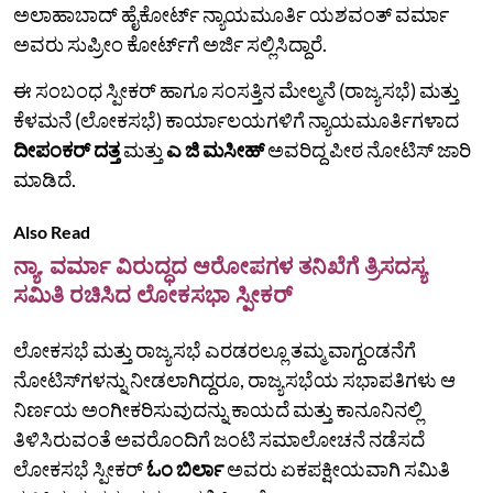
ಅಲಾಹಾಬಾದ್‌ ಹೈಕೋರ್ಟ್‌ ನ್ಯಾಯಮೂರ್ತಿ ಯಶವಂತ್‌ ವರ್ಮಾ
ಅವರು ಸುಪ್ರೀಂ ಕೋರ್ಟ್‌ಗೆ ಅರ್ಜಿ ಸಲ್ಲಿಸಿದ್ದಾರೆ.
ಈ ಸಂಬಂಧ ಸ್ಪೀಕರ್ ಹಾಗೂ ಸಂಸತ್ತಿನ ಮೇಲ್ಮನೆ (ರಾಜ್ಯಸಭೆ) ಮತ್ತು
ಕೆಳಮನೆ (ಲೋಕಸಭೆ) ಕಾರ್ಯಾಲಯಗಳಿಗೆ ನ್ಯಾಯಮೂರ್ತಿಗಳಾದ
ದೀಪಂಕರ್ ದತ್ತ
ಮತ್ತು
ಎ ಜಿ ಮಸೀಹ್
ಅವರಿದ್ದ ಪೀಠ ನೋಟಿಸ್‌ ಜಾರಿ
ಮಾಡಿದೆ.
Also Read
ನ್ಯಾ. ವರ್ಮಾ ವಿರುದ್ಧದ ಆರೋಪಗಳ ತನಿಖೆಗೆ ತ್ರಿಸದಸ್ಯ
ಸಮಿತಿ ರಚಿಸಿದ ಲೋಕಸಭಾ ಸ್ಪೀಕರ್
ಲೋಕಸಭೆ ಮತ್ತು ರಾಜ್ಯಸಭೆ ಎರಡರಲ್ಲೂ ತಮ್ಮ ವಾಗ್ದಂಡನೆಗೆ
ನೋಟಿಸ್‌ಗಳನ್ನು ನೀಡಲಾಗಿದ್ದರೂ, ರಾಜ್ಯಸಭೆಯ ಸಭಾಪತಿಗಳು ಆ
ನಿರ್ಣಯ ಅಂಗೀಕರಿಸುವುದನ್ನು ಕಾಯದೆ ಮತ್ತು ಕಾನೂನಿನಲ್ಲಿ
ತಿಳಿಸಿರುವಂತೆ ಅವರೊಂದಿಗೆ ಜಂಟಿ ಸಮಾಲೋಚನೆ ನಡೆಸದೆ
ಲೋಕಸಭೆ ಸ್ಪೀಕರ್
ಓಂ ಬಿರ್ಲಾ
ಅವರು ಏಕಪಕ್ಷೀಯವಾಗಿ ಸಮಿತಿ