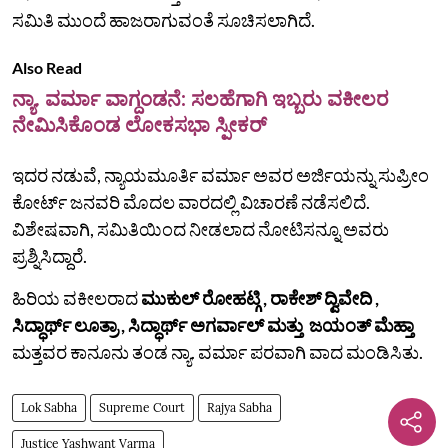
ಸಮಿತಿ ಮುಂದೆ ಹಾಜರಾಗುವಂತೆ ಸೂಚಿಸಲಾಗಿದೆ.
Also Read
ನ್ಯಾ. ವರ್ಮಾ ವಾಗ್ದಂಡನೆ: ಸಲಹೆಗಾಗಿ ಇಬ್ಬರು ವಕೀಲರ
ನೇಮಿಸಿಕೊಂಡ ಲೋಕಸಭಾ ಸ್ಪೀಕರ್
ಇದರ ನಡುವೆ, ನ್ಯಾಯಮೂರ್ತಿ ವರ್ಮಾ ಅವರ ಅರ್ಜಿಯನ್ನು ಸುಪ್ರೀಂ
ಕೋರ್ಟ್ ಜನವರಿ ಮೊದಲ ವಾರದಲ್ಲಿ ವಿಚಾರಣೆ ನಡೆಸಲಿದೆ.
ವಿಶೇಷವಾಗಿ, ಸಮಿತಿಯಿಂದ ನೀಡಲಾದ ನೋಟಿಸನ್ನೂ ಅವರು
ಪ್ರಶ್ನಿಸಿದ್ದಾರೆ.
ಹಿರಿಯ ವಕೀಲರಾದ
ಮುಕುಲ್ ರೋಹಟ್ಗಿ , ರಾಕೇಶ್ ದ್ವಿವೇದಿ ,
ಸಿದ್ಧಾರ್ಥ್ ಲೂತ್ರಾ , ಸಿದ್ಧಾರ್ಥ್ ಅಗರ್ವಾಲ್ ಮತ್ತು ಜಯಂತ್ ಮೆಹ್ತಾ
ಮತ್ತವರ ಕಾನೂನು ತಂಡ ನ್ಯಾ. ವರ್ಮಾ ಪರವಾಗಿ ವಾದ ಮಂಡಿಸಿತು.
Lok Sabha
Supreme Court
Rajya Sabha
Justice Yashwant Varma