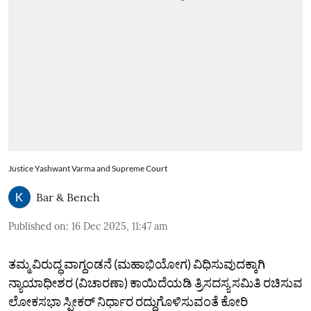
Justice Yashwant Varma and Supreme Court
Bar & Bench
Published on
:
16 Dec 2025, 11:47 am
ತಮ್ಮ ವಿರುದ್ಧ ವಾಗ್ದಂಡನೆ (ಮಹಾಭಿಯೋಗ) ವಿಧಿಸುವುದಕ್ಕಾಗಿ
ನ್ಯಾಯಾಧೀಶರ (ವಿಚಾರಣಾ) ಕಾಯಿದೆಯಡಿ ತ್ರಿಸದಸ್ಯ ಸಮಿತಿ ರಚಿಸುವ
ಲೋಕಸಭಾ ಸ್ಪೀಕರ್‌ ನಿರ್ಧಾರ ರದ್ದುಗೊಳಿಸುವಂತೆ ಕೋರಿ