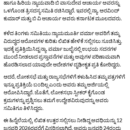
ಹಾಗೂ ಹಿರಿಯ ನ್ಯಾಯವಾದಿ ಬಿ ವಾಸುದೇವ ಆಚಾರ್ಯ ಅವರನ್ನು
ಒಳಗೊಂಡ ತ್ರಿಸದಸ್ಯ ಸಮಿತಿ ರಚಿಸಿದ್ದಾರೆ. ಇವರಲ್ಲಿ ನ್ಯಾ. ಅರವಿಂದ್‌
ಕುಮಾರ್‌ ಮತ್ತು ಬಿ ವಿ ಆಚಾರ್ಯ ಅವರು ಕರ್ನಾಟಕ ಮೂಲದವರು.
ಕಳೆದ ತಿಂಗಳು ಸಮಿತಿಯು ನ್ಯಾಯಮೂರ್ತಿ ವರ್ಮಾ ಅವರಿಗೆ ತಮ್ಮ
ವಿರುದ್ಧದ ಆರೋಪಗಳ ಕುರಿತು ಲಿಖಿತ ಹೇಳಿಕೆ ಸಲ್ಲಿಸಲು ಸೂಚಿಸಿತ್ತು.
ಇದಕ್ಕೆ ಪ್ರತಿಕ್ರಿಯಿಸಿದ್ದ ನ್ಯಾ. ವರ್ಮಾ ಜುಲೈನಲ್ಲಿ ಉಭಯ ಸದನಗಳ
ಮುಂದೆ ನೀಡಲಾದ ಪ್ರಸ್ತಾವನೆಗಳ ಮತ್ತು ಅವುಗಳ ಪರಿಣಾಮವಾಗಿ
ಹೊರಡಿಸಲಾದ ಯಾವುದೇ ಆದೇಶಗಳ ದೃಢೀಕೃತ ಪ್ರತಿ ಕೋರಿದ್ದರು.
ಆದರೆ, ಲೋಕಸಭೆ ಮತ್ತು ರಾಜ್ಯಸಭೆಗಳಿಗೆ ಕಳುಹಿಸಿದ ತಮ್ಮ ಪತ್ರಗಳಿಗೆ
ಇನ್ನೂ ಪ್ರತಿಕ್ರಿಯೆ ಬಂದಿಲ್ಲ ಎಂದು ಅವರು ತಮ್ಮ ಅರ್ಜಿಯಲ್ಲಿ
ಆರೋಪಿಸಿದ್ದಾರೆ. ಜೊತೆಗೆ, ಲೋಕಸಭಾ ಸ್ಪೀಕರ್ ಕೈಗೊಂಡ
ಕ್ರಮಗಳನ್ನು ಪ್ರಶ್ನಿಸಲು ತಮಗೆ ಉದ್ದೇಶವಿರುವುದನ್ನು ಅವರು
ಸಮಿತಿಗೂ ತಿಳಿಸಿದ್ದರು.
ಈ ಹಿನ್ನೆಲೆಯಲ್ಲಿ, ಲಿಖಿತ ಉತ್ತರ ಸಲ್ಲಿಸಲು ನೀಡಿದ್ದ ಅವಧಿಯನ್ನು 12
ಜನವರಿ 2026ರವರೆಗೆ ವಿಸ್ತರಿಸಲಾಗಿದೆ. ಅವರು ಜನವರಿ 24ರಂದು