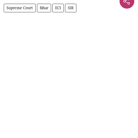
Supreme Court
Bihar
ECI
SIR