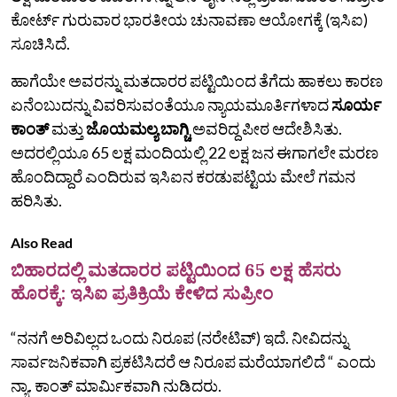
ಕೋರ್ಟ್ ಗುರುವಾರ ಭಾರತೀಯ ಚುನಾವಣಾ ಆಯೋಗಕ್ಕೆ (ಇಸಿಐ)
ಸೂಚಿಸಿದೆ.
ಹಾಗೆಯೇ ಅವರನ್ನು ಮತದಾರರ ಪಟ್ಟಿಯಿಂದ ತೆಗೆದು ಹಾಕಲು ಕಾರಣ
ಏನೆಂಬುದನ್ನು ವಿವರಿಸುವಂತೆಯೂ ನ್ಯಾಯಮೂರ್ತಿಗಳಾದ
ಸೂರ್ಯ
ಕಾಂತ್
ಮತ್ತು
ಜೊಯಮಲ್ಯ ಬಾಗ್ಚಿ
ಅವರಿದ್ದ ಪೀಠ ಆದೇಶಿಸಿತು.
ಅದರಲ್ಲಿಯೂ 65 ಲಕ್ಷ ಮಂದಿಯಲ್ಲಿ 22 ಲಕ್ಷ ಜನ ಈಗಾಗಲೇ ಮರಣ
ಹೊಂದಿದ್ದಾರೆ ಎಂದಿರುವ ಇಸಿಐನ ಕರಡುಪಟ್ಟಿಯ ಮೇಲೆ ಗಮನ
ಹರಿಸಿತು.
Also Read
ಬಿಹಾರದಲ್ಲಿ ಮತದಾರರ ಪಟ್ಟಿಯಿಂದ 65 ಲಕ್ಷ ಹೆಸರು
ಹೊರಕ್ಕೆ: ಇಸಿಐ ಪ್ರತಿಕ್ರಿಯೆ ಕೇಳಿದ ಸುಪ್ರೀಂ
“ನನಗೆ ಅರಿವಿಲ್ಲದ ಒಂದು ನಿರೂಪ (ನರೇಟಿವ್‌) ಇದೆ. ನೀವಿದನ್ನು
ಸಾರ್ವಜನಿಕವಾಗಿ ಪ್ರಕಟಿಸಿದರೆ ಆ ನಿರೂಪ ಮರೆಯಾಗಲಿದೆ “ ಎಂದು
ನ್ಯಾ. ಕಾಂತ್‌ ಮಾರ್ಮಿಕವಾಗಿ ನುಡಿದರು.