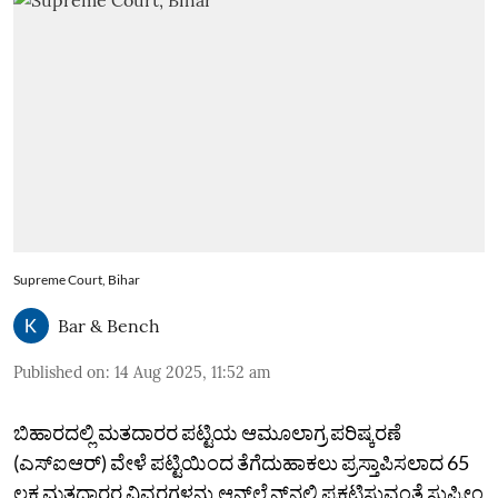
Supreme Court, Bihar
Bar & Bench
Published on
:
14 Aug 2025, 11:52 am
ಬಿಹಾರದಲ್ಲಿ ಮತದಾರರ ಪಟ್ಟಿಯ ಆಮೂಲಾಗ್ರ ಪರಿಷ್ಕರಣೆ
(ಎಸ್‌ಐಆರ್‌) ವೇಳೆ ಪಟ್ಟಿಯಿಂದ ತೆಗೆದುಹಾಕಲು ಪ್ರಸ್ತಾಪಿಸಲಾದ 65
ಲಕ್ಷ ಮತದಾರರ ವಿವರಗಳನ್ನು ಆನ್‌ಲೈನ್‌ನಲ್ಲಿ ಪ್ರಕಟಿಸುವಂತೆ ಸುಪ್ರೀಂ