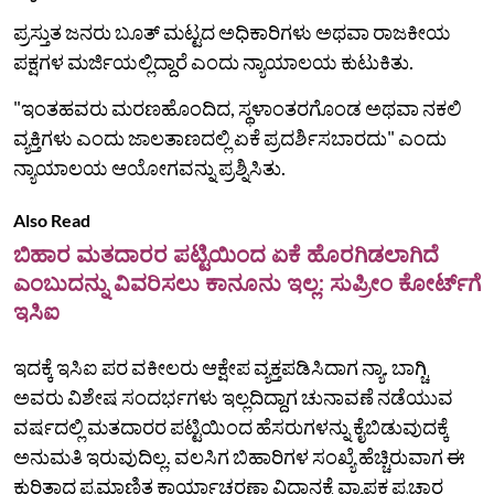
ಪ್ರಸ್ತುತ ಜನರು ಬೂತ್ ಮಟ್ಟದ ಅಧಿಕಾರಿಗಳು ಅಥವಾ ರಾಜಕೀಯ
ಪಕ್ಷಗಳ ಮರ್ಜಿಯಲ್ಲಿದ್ದಾರೆ ಎಂದು ನ್ಯಾಯಾಲಯ ಕುಟುಕಿತು.
"ಇಂತಹವರು ಮರಣಹೊಂದಿದ, ಸ್ಥಳಾಂತರಗೊಂಡ ಅಥವಾ ನಕಲಿ
ವ್ಯಕ್ತಿಗಳು ಎಂದು ಜಾಲತಾಣದಲ್ಲಿ ಏಕೆ ಪ್ರದರ್ಶಿಸಬಾರದು" ಎಂದು
ನ್ಯಾಯಾಲಯ ಆಯೋಗವನ್ನು ಪ್ರಶ್ನಿಸಿತು.
Also Read
ಬಿಹಾರ ಮತದಾರರ ಪಟ್ಟಿಯಿಂದ ಏಕೆ ಹೊರಗಿಡಲಾಗಿದೆ
ಎಂಬುದನ್ನು ವಿವರಿಸಲು ಕಾನೂನು ಇಲ್ಲ: ಸುಪ್ರೀಂ ಕೋರ್ಟ್‌ಗೆ
ಇಸಿಐ
ಇದಕ್ಕೆ ಇಸಿಐ ಪರ ವಕೀಲರು ಆಕ್ಷೇಪ ವ್ಯಕ್ತಪಡಿಸಿದಾಗ ನ್ಯಾ. ಬಾಗ್ಚಿ
ಅವರು ವಿಶೇಷ ಸಂದರ್ಭಗಳು ಇಲ್ಲದಿದ್ದಾಗ ಚುನಾವಣೆ ನಡೆಯುವ
ವರ್ಷದಲ್ಲಿ ಮತದಾರರ ಪಟ್ಟಿಯಿಂದ ಹೆಸರುಗಳನ್ನು ಕೈಬಿಡುವುದಕ್ಕೆ
ಅನುಮತಿ ಇರುವುದಿಲ್ಲ. ವಲಸಿಗ ಬಿಹಾರಿಗಳ ಸಂಖ್ಯೆ ಹೆಚ್ಚಿರುವಾಗ ಈ
ಕುರಿತಾದ ಪ್ರಮಾಣಿತ ಕಾರ್ಯಾಚರಣಾ ವಿಧಾನಕ್ಕೆ ವ್ಯಾಪಕ ಪ್ರಚಾರ