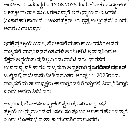
ಅಂಗೀಕಾರವಾಗದಿದ್ದರೂ, 12.08.2025ರಂದು ಲೋಕಸಭಾ ಸ್ಪೀಕರ್
ಏಕಪಕ್ಷೀಯವಾಗಿ ಸಮಿತಿ ರಚಿಸಿದ್ದಾರೆ. ಇದು ನ್ಯಾಯಮೂರ್ತಿಗಳ
(ವಿಚಾರಣಾ) ಕಾಯಿದೆ- 1968ರ ಸೆಕ್ಷನ್ 3ರ ಸ್ಪಷ್ಟ ಉಲ್ಲಂಘನೆ” ಎಂದು
ಅವರು ವಿವರಿಸಿದ್ದರು.
ಇದಕ್ಕೆ ಪ್ರತಿಕ್ರಿಯೆಯಾಗಿ, ಲೋಕಸಭೆ ಮಹಾ ಕಾರ್ಯದರ್ಶಿ ಅವರು
ರಾಜ್ಯಸಭೆ ವಾಗ್ದಂಡನೆ ಗೊತ್ತುವಳಿ ಅಂಗೀಕರಿಸಿಲ್ಲವಾದ್ದರಿಂದ ಆ
ಸೆಕ್ಷನ್‌ ಅನ್ವಯಿಸುವುದಿಲ್ಲ ಎಂದು ವಾದಿಸಿದರು. ಭಾರತದ
ಉಪರಾಷ್ಟ್ರಪತಿ ಹಾಗೂ ರಾಜ್ಯಸಭಾ ಅಧ್ಯಕ್ಷರಾಗಿದ್ದ
ಜಗದೀಪ್ ಧನಕರ್
ಜುಲೈನಲ್ಲಿ ರಾಜೀನಾಮೆ ನೀಡಿದ ನಂತರ, ಆಗಸ್ಟ್ 11, 2025ರಂದು
ರಾಜ್ಯಸಭೆಯ ಉಪಾಧ್ಯಕ್ಷರು ಈ ವಾಗ್ದಂಡನೆ ಗೊತ್ತುವಳಿ ತಿರಸ್ಕರಿಸಿದ್ದಾರೆ
ಎಂದು ಅವರು ತಿಳಿಸಿದರು.
ಆದ್ದರಿಂದ, ಲೋಕಸಭಾ ಸ್ಪೀಕರ್ ಸ್ವತಂತ್ರವಾಗಿ ವಾಗ್ದಂಡನೆ
ಪ್ರಕ್ರಿಯೆಯನ್ನು ಮುಂದುವರಿಸಲು ಸಂಪೂರ್ಣ ಅಧಿಕಾರ ಹೊಂದಿದ್ದಾರೆ
ಎಂದು ಲೋಕಸಭೆ ಮಹಾ ಕಾರ್ಯದರ್ಶಿ ವಾದಿಸಿದರು.