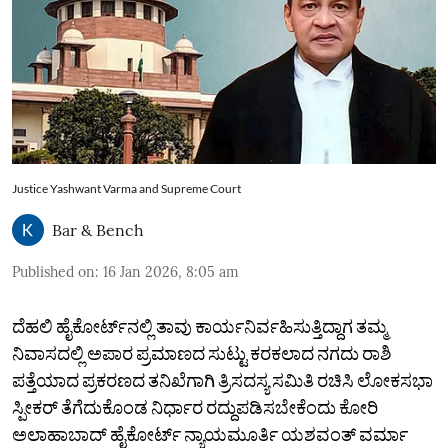
Justice Yashwant Varma and Supreme Court
Bar & Bench
Published on
:
16 Jan 2026, 8:05 am
ದೆಹಲಿ ಹೈಕೋರ್ಟ್‌ನಲ್ಲಿ ತಾವು ಕಾರ್ಯನಿರ್ವಹಿಸುತ್ತಿದ್ದಾಗ ತಮ್ಮ
ನಿವಾಸದಲ್ಲಿ ಅಪಾರ ಪ್ರಮಾಣದ ಸುಟ್ಟು ಕರಕಲಾದ ನಗದು ರಾಶಿ
ಪತ್ತೆಯಾದ ಪ್ರಕರಣದ ತನಿಖೆಗಾಗಿ ತ್ರಿಸದಸ್ಯ ಸಮಿತಿ ರಚಿಸಿ ಲೋಕಸಭಾ
ಸ್ಪೀಕರ್ ತೆಗೆದುಕೊಂಡ ನಿರ್ಧಾರ ರದ್ದುಪಡಿಸಬೇಕೆಂದು ಕೋರಿ
ಅಲಾಹಾಬಾದ್‌ ಹೈಕೋರ್ಟ್‌ ನ್ಯಾಯಮೂರ್ತಿ ಯಶವಂತ್‌ ವರ್ಮಾ