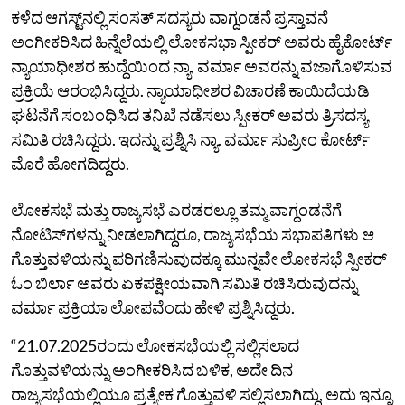
ಕಳೆದ ಆಗಸ್ಟ್‌ನಲ್ಲಿ ಸಂಸತ್‌ ಸದಸ್ಯರು ವಾಗ್ದಂಡನೆ ಪ್ರಸ್ತಾವನೆ
ಅಂಗೀಕರಿಸಿದ ಹಿನ್ನೆಲೆಯಲ್ಲಿ ಲೋಕಸಭಾ ಸ್ಪೀಕರ್ ಅವರು ಹೈಕೋರ್ಟ್
ನ್ಯಾಯಾಧೀಶರ ಹುದ್ದೆಯಿಂದ ನ್ಯಾ. ವರ್ಮಾ ಅವರನ್ನು ವಜಾಗೊಳಿಸುವ
ಪ್ರಕ್ರಿಯೆ ಆರಂಭಿಸಿದ್ದರು. ನ್ಯಾಯಾಧೀಶರ ವಿಚಾರಣೆ ಕಾಯಿದೆಯಡಿ
ಘಟನೆಗೆ ಸಂಬಂಧಿಸಿದ ತನಿಖೆ ನಡೆಸಲು ಸ್ಪೀಕರ್‌ ಅವರು ತ್ರಿಸದಸ್ಯ
ಸಮಿತಿ ರಚಿಸಿದ್ದರು. ಇದನ್ನು ಪ್ರಶ್ನಿಸಿ ನ್ಯಾ. ವರ್ಮಾ ಸುಪ್ರೀಂ ಕೋರ್ಟ್‌
ಮೊರೆ ಹೋಗದಿದ್ದರು.
ಲೋಕಸಭೆ ಮತ್ತು ರಾಜ್ಯಸಭೆ ಎರಡರಲ್ಲೂ ತಮ್ಮ ವಾಗ್ದಂಡನೆಗೆ
ನೋಟಿಸ್‌ಗಳನ್ನು ನೀಡಲಾಗಿದ್ದರೂ, ರಾಜ್ಯಸಭೆಯ ಸಭಾಪತಿಗಳು ಆ
ಗೊತ್ತುವಳಿಯನ್ನು ಪರಿಗಣಿಸುವುದಕ್ಕೂ ಮುನ್ನವೇ ಲೋಕಸಭೆ ಸ್ಪೀಕರ್
ಓಂ ಬಿರ್ಲಾ ಅವರು ಏಕಪಕ್ಷೀಯವಾಗಿ ಸಮಿತಿ ರಚಿಸಿರುವುದನ್ನು
ವರ್ಮಾ ಪ್ರಕ್ರಿಯಾ ಲೋಪವೆಂದು ಹೇಳಿ ಪ್ರಶ್ನಿಸಿದ್ದರು.
“21.07.2025ರಂದು ಲೋಕಸಭೆಯಲ್ಲಿ ಸಲ್ಲಿಸಲಾದ
ಗೊತ್ತುವಳಿಯನ್ನು ಅಂಗೀಕರಿಸಿದ ಬಳಿಕ, ಅದೇ ದಿನ
ರಾಜ್ಯಸಭೆಯಲ್ಲಿಯೂ ಪ್ರತ್ಯೇಕ ಗೊತ್ತುವಳಿ ಸಲ್ಲಿಸಲಾಗಿದ್ದು, ಅದು ಇನ್ನೂ