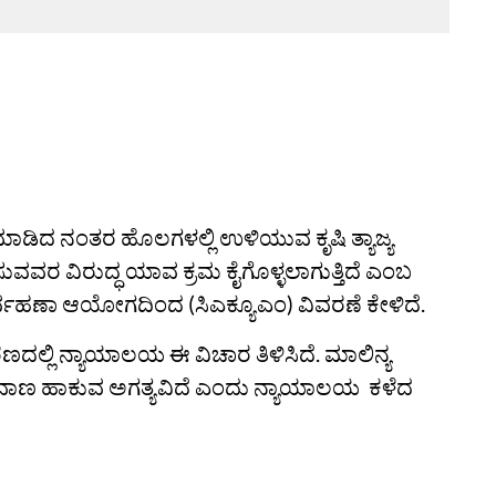
 ಮಾಡಿದ ನಂತರ ಹೊಲಗಳಲ್ಲಿ ಉಳಿಯುವ ಕೃಷಿ ತ್ಯಾಜ್ಯ
ಸುವವರ ವಿರುದ್ಧ ಯಾವ ಕ್ರಮ ಕೈಗೊಳ್ಳಲಾಗುತ್ತಿದೆ ಎಂಬ
ರ್ವಹಣಾ ಆಯೋಗದಿಂದ (ಸಿಎಕ್ಯೂಎಂ) ವಿವರಣೆ ಕೇಳಿದೆ.
ದಲ್ಲಿ ನ್ಯಾಯಾಲಯ ಈ ವಿಚಾರ ತಿಳಿಸಿದೆ. ಮಾಲಿನ್ಯ
್ಕೆ ಕಡಿವಾಣ ಹಾಕುವ ಅಗತ್ಯವಿದೆ ಎಂದು ನ್ಯಾಯಾಲಯ ಕಳೆದ