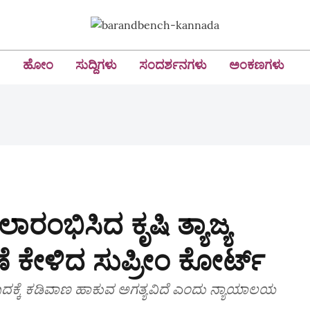
ಹೋಂ
ಸುದ್ದಿಗಳು
ಸಂದರ್ಶನಗಳು
ಅಂಕಣಗಳು
ಾರಂಭಿಸಿದ ಕೃಷಿ ತ್ಯಾಜ್ಯ
ಣೆ ಕೇಳಿದ ಸುಪ್ರೀಂ ಕೋರ್ಟ್
ಸುಡುವುದಕ್ಕೆ ಕಡಿವಾಣ ಹಾಕುವ ಅಗತ್ಯವಿದೆ ಎಂದು ನ್ಯಾಯಾಲಯ