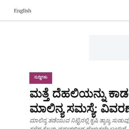
English
ಸುದ್ದಿಗಳು
ಮತ್ತೆ ದೆಹಲಿಯನ್ನು ಕಾಡಲ
ಮಾಲಿನ್ಯ ಸಮಸ್ಯೆ: ವಿವರ
ಮಾಲಿನ್ಯ ತಡೆಯುವ ನಿಟ್ಟಿನಲ್ಲಿ ಕೃಷಿ ತ್ಯಾಜ್ಯ 
ಕಳೆದ ಕೆಲವು ವರ್ಷಗಳಿಂದ ಹೇಳುತ್ತಲೇ ಬಂದಿದೆ.