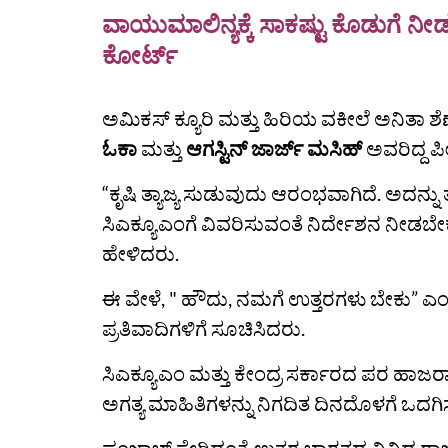
ವಾಯುಮಾಲಿನ್ಯಕ್ಕೆ ಸಾಕಷ್ಟು ಕೊಡುಗೆ ನೀಡುವ
ಕೋರ್ಟ್
ಅಮಿಕಸ್ ಕ್ಯೂರಿ ಮತ್ತು ಹಿರಿಯ ವಕೀಲೆ ಅನಿತಾ
ಓಕಾ
ಮತ್ತು
ಆಗಸ್ಟಿನ್ ಜಾರ್ಜ್ ಮಸಿಹ್
ಅವರಿದ್ದ ಪೀ
“ಕೃಷಿ ತ್ಯಾಜ್ಯ ಸುಡುವುದು ಆರಂಭವಾಗಿದೆ. ಅದನ್
ಸಿಎಕ್ಯೂಎಂಗೆ ವಿವರಿಸುವಂತೆ ನಿರ್ದೇಶನ ನೀಡಬೇಕು
ಹೇಳಿದರು.
ಈ ವೇಳೆ, " ಹೌದು, ನಮಗೆ ಉತ್ತರಗಳು ಬೇಕು” ಎಂದ
ಪ್ರತಿವಾದಿಗಳಿಗೆ ಸೂಚಿಸಿದರು.
ಸಿಎಕ್ಯೂಎಂ ಮತ್ತು ಕೇಂದ್ರ ಸರ್ಕಾರದ ಪರ ಹಾಜರಾ
ಅಗತ್ಯ ಮಾಹಿತಿಗಳನ್ನು ನಿಗದಿತ ದಿನದೊಳಗೆ ಒದ