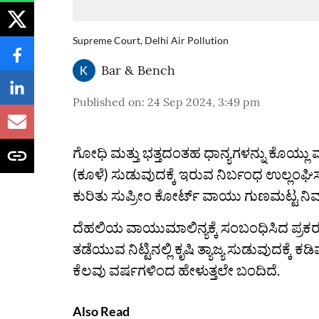
Supreme Court, Delhi Air Pollution
Bar & Bench
Published on
:
24 Sep 2024, 3:49 pm
ಗೋಧಿ ಮತ್ತು ಭತ್ತದಂತಹ ಧಾನ್ಯಗಳನ್ನು ಕೊಯ್ಲು
(ಕೂಳೆ) ಸುಡುವುದಕ್ಕೆ ಇರುವ ನಿರ್ಬಂಧ ಉಲ್ಲಂಘಿ
ಕುರಿತು ಸುಪ್ರೀಂ ಕೋರ್ಟ್ ವಾಯು ಗುಣಮಟ್ಟ ನಿ
ದೆಹಲಿಯ ವಾಯುಮಾಲಿನ್ಯಕ್ಕೆ ಸಂಬಂಧಿಸಿದ ಪ್ರಕರಣ
ತಡೆಯುವ ನಿಟ್ಟಿನಲ್ಲಿ ಕೃಷಿ ತ್ಯಾಜ್ಯ ಸುಡುವುದಕ
ಕೆಲವು ವರ್ಷಗಳಿಂದ ಹೇಳುತ್ತಲೇ ಬಂದಿದೆ.
Also Read