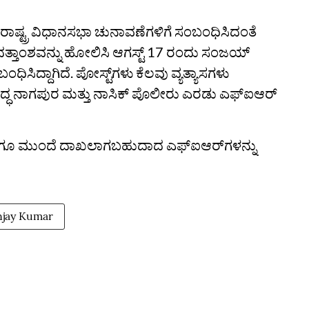
ಷ್ಟ್ರ ವಿಧಾನಸಭಾ ಚುನಾವಣೆಗಳಿಗೆ ಸಂಬಂಧಿಸಿದಂತೆ
 ದತ್ತಾಂಶವನ್ನು ಹೋಲಿಸಿ ಆಗಸ್ಟ್ 17 ರಂದು ಸಂಜಯ್‌
ಿಸಿದ್ದಾಗಿದೆ. ಪೋಸ್ಟ್‌ಗಳು ಕೆಲವು ವ್ಯತ್ಯಾಸಗಳು
ದ್ಧ ನಾಗಪುರ ಮತ್ತು ನಾಸಿಕ್‌ ಪೊಲೀರು ಎರಡು ಎಫ್‌ಐಆರ್‌
 ಹಾಗೂ ಮುಂದೆ ದಾಖಲಾಗಬಹುದಾದ ಎಫ್‌ಐಆರ್‌ಗಳನ್ನು
njay Kumar