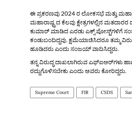
ಈ ಪ್ರಕರಣವು 2024 ರ ಲೋಕಸಭೆ ಮತ್ತು ಮಹಾರಾ
ಮಹಾರಾಷ್ಟ್ರದ ಕೆಲವು ಕ್ಷೇತ್ರಗಳಲ್ಲಿನ ಮತದಾರರ
ಕುಮಾರ್ ಮಾಡಿದ ಎರಡು ಎಕ್ಸ್ ಪೋಸ್ಟ್‌ಗಳಿಗೆ ಸಂಬಂಧ
ಕಂಡುಬಂದಿದ್ದವು. ಕ್ಷಮೆಯಾಚಿಸಿದರೂ ತಮ್ಮ ವಿರು
ಹೂಡಿದರು ಎಂದು ಸಂಜಯ್‌ ವಾದಿಸಿದ್ದರು.
ತನ್ನ ವಿರುದ್ಧ ದಾಖಲಾಗಿರುವ ಎಫ್‌ಐಆರ್‌ಗಳು
ರದ್ದುಗೊಳಿಸಬೇಕು ಎಂದು ಅವರು ಕೋರಿದ್ದರು.
Supreme Court
FIR
CSDS
Sa