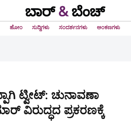
ಹೋಂ
ಸುದ್ದಿಗಳು
ಸಂದರ್ಶನಗಳು
ಅಂಕಣಗಳು
ಾಗಿ ಟ್ವೀಟ್: ಚುನಾವಣಾ
್ ವಿರುದ್ಧದ ಪ್ರಕರಣಕ್ಕೆ