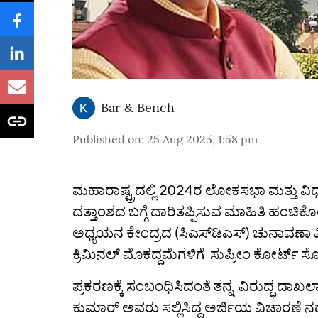
Bar & Bench
Published on
:
25 Aug 2025, 1:58 pm
ಮಹಾರಾಷ್ಟ್ರದಲ್ಲಿ 2024ರ ಲೋಕಸಭಾ ಮತ್ತು 
ದತ್ತಾಂಶದ ಬಗ್ಗೆ ದಾರಿತಪ್ಪಿಸುವ ಮಾಹಿತಿ ಹ
ಅಧ್ಯಯನ ಕೇಂದ್ರದ (ಸಿಎಸ್‌ಡಿಎಸ್‌) ಚುನಾವಣಾ 
ಕ್ರಿಮಿನಲ್ ಮೊಕದ್ದಮೆಗಳಿಗೆ ಸುಪ್ರೀಂ ಕೋರ್ಟ್
ಪ್ರಕರಣಕ್ಕೆ ಸಂಬಂಧಿಸಿದಂತೆ ತನ್ನ ವಿರುದ್ಧ ದಾ
ಕುಮಾರ್ ಅವರು ಸಲ್ಲಿಸಿದ್ದ ಅರ್ಜಿಯ ವಿಚಾರಣೆ ನ