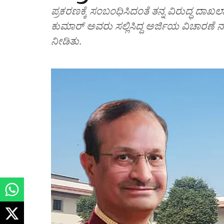
ಪ್ರಕರಣಕ್ಕೆ ಸಂಬಂಧಿಸಿದಂತೆ ತನ್ನ ವಿರುದ್ಧ ದಾಖಲಾಗಿರುವ ಎಫ್ಐಆರ್ ರದ್ದುಗೊಳಿಸುವಂತೆ ಸಂಜಯ್
ಕುಮಾರ್ ಅವರು ಸಲ್ಲಿಸಿದ್ದ ಅರ್ಜಿಯ ವಿಚಾರಣ
ನೀಡಿತು.