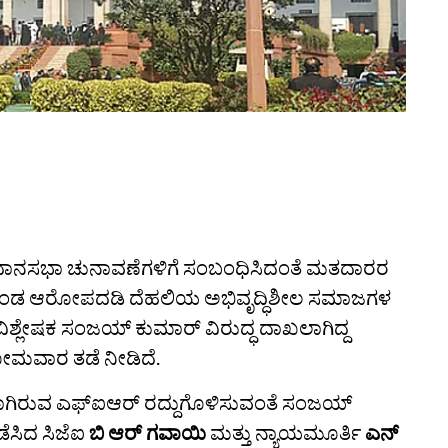
ವಿಧಾನಸಭಾ ಚುನಾವಣೆಗಳಿಗೆ ಸಂಬಂಧಿಸಿದಂತೆ ಮತದಾರರ
ಂಚಿಕೊಂಡ ಆರೋಪದಡಿ ದೆಹಲಿಯ ಅಭಿವೃದ್ಧಿಶೀಲ ಸಮಾಜಗಳ
ವಿಶ್ಲೇಷಕ ಸಂಜಯ್ ಕುಮಾರ್ ವಿರುದ್ಧ ದಾಖಲಾಗಿದ್ದ
 ಸೋಮವಾರ ತಡೆ ನೀಡಿದೆ.
ಖಲಾಗಿರುವ ಎಫ್ಐಆರ್ ರದ್ದುಗೊಳಿಸುವಂತೆ‌ ಸಂಜಯ್‌
ಡೆಸಿದ ಸಿಜೆಐ
ಬಿ ಆರ್‌ ಗವಾಯಿ
ಮತ್ತು ನ್ಯಾಯಮೂರ್ತಿ
ಎನ್‌