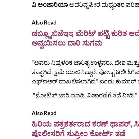
ವಿ ಅಂಜಾರಿಯಾ
ಅವರಿದ್ದ ಪೀಠ ಮಧ್ಯಂತರ ಪರಿಹ
Also Read
ಡಬ್ಲ್ಯೂಬಿಜೆಇಇ ಮೆರಿಟ್ ಪಟ್ಟಿ ಕುರಿತ ಆ
ಅನ್ವಯಿಸಲು ದಾರಿ ಸುಗಮ
“ಅವರು ನಿಷ್ಕಳಂಕ ಚಾರಿತ್ಯ ಉಳ್ಳವರು. ದೇಶ ಮತ್ತು ಜ
ತಪ್ಪಾಗಿದೆ. ಕ್ಷಮೆ ಯಾಚಿಸಿದ್ದಾರೆ. ಪೋಸ್ಟ್‌ ಡಿಲೀ
ಎಫ್‌ಐಆರ್‌ ದಾಖಲಿಸಲಾಗಿದೆ" ಎಂದು ಕುಮಾರ್‌
"ನೋಟಿಸ್ ಜಾರಿ ಮಾಡಿ. ವಿಚಾರಣೆಗೆ ತಡೆ ನೀಡಿ
Also Read
ಹಿರಿಯ ಪತ್ರಕರ್ತರಾದ ಕರಣ್ ಥಾಪರ್, ಸ
ಪೊಲೀಸರಿಗೆ ಸುಪ್ರೀಂ ಕೋರ್ಟ್ ತಡೆ