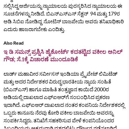
ಸಲ್ಲಿಸಿದ್ದ ಅರ್ಜಿಯನ್ನು ನ್ಯಾಯಾಲಯ ಪುರಸ್ಕರಿಸಿದ ನ್ಯಾಯಾಲಯ ಈ
ಸೂಚನೆಗಳನ್ನು ನೀಡಿದೆ. ಬಿಎನ್‌ಎಸ್‌ಎಸ್‌ ಸೆಕ್ಷನ್‌ 94 ಮತ್ತು 179ರ
ಅಡಿ ಸಿಬಿಐ ನೋಡಿದ್ದ ನೋಟಿಸ್‌ ಬಾಜಪೇಯಿ ಅವರು ತನಿಖಾಧಿಕಾರಿ
ಎದುರು ಹಾಜರಾಗಬೇಕು ಎಂದಿತ್ತು.
Also Read
ಇ ಡಿ ಸಮನ್ಸ್‌ ಪ್ರಶ್ನಿಸಿ ಹೈಕೋರ್ಟ್‌ ಕದತಟ್ಟಿದ ವಕೀಲ ಅನಿಲ್‌
ಗೌಡ; ಸೆ.1ಕ್ಕೆ ವಿಚಾರಣೆ ಮುಂದೂಡಿಕೆ
ಲಾರ್ಡ್ ಮಹಾವೀರ ಸರ್ವೀಸಸ್ ಇಂಡಿಯಾ ಪ್ರೈವೇಟ್ ಲಿಮಿಟೆಡ್
ಮತ್ತು ಅದರ ನಿರ್ದೇಶಕರ ವಿರುದ್ಧ ಭಾರತೀಯ ನ್ಯಾಯ ಸಂಹಿತೆ
(ಬಿಎನ್‌ಎಸ್) ಹಾಗೂ ಮಾಹಿತಿ ತಂತ್ರಜ್ಞಾನ ಕಾಯಿದೆ 2000ರ
ಅಡಿಯಲ್ಲಿ ದಾಖಲಾದ ಎಫ್‌ಐಆರ್‌ಗೆ ಸಂಬಂಧಿಸಿದ ಪ್ರಕರಣ
ಇದಾಗಿದೆ. ಎಫ್‌ಐಆರ್ ದಾಖಲಾದ ನಂತರ ಕಂಪನಿಯ ನಿರ್ದೇಶಕರಲ್ಲಿ
ಒಬ್ಬರು ಕಾನೂನು ನೆರವು ಕೋರಿ ವಕೀಲ ಬಾಜಪೇಯಿ ಅವರನ್ನು
ಸಂಪರ್ಕಿಸಿದ್ದರು. ತನಿಖೆಗೆ ಸಹಕರಿಸುವ ವೇಳೆ ಕಂಪನಿಯೊಂದರ
ಸಿಬ್ಬಂದಿಯನ್ನು ಅಕ್ರಮವಾಗಿ ವಶದಲ್ಲಿಟ್ಟು ದೌರ್ಜನ್ಯ ನಡೆಸಲಾಗಿದೆ