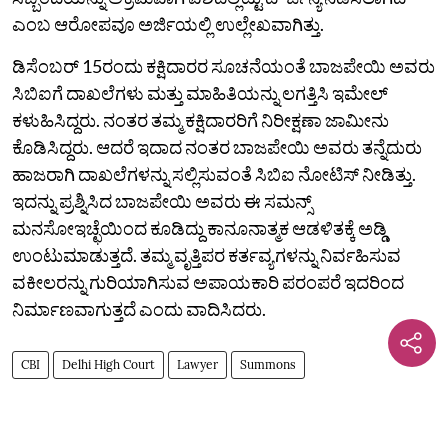
ಎಂಬ ಆರೋಪವೂ ಅರ್ಜಿಯಲ್ಲಿ ಉಲ್ಲೇಖವಾಗಿತ್ತು.
ಡಿಸೆಂಬರ್ 15ರಂದು ಕಕ್ಷಿದಾರರ ಸೂಚನೆಯಂತೆ ಬಾಜಪೇಯಿ ಅವರು
ಸಿಬಿಐಗೆ ದಾಖಲೆಗಳು ಮತ್ತು ಮಾಹಿತಿಯನ್ನು ಲಗತ್ತಿಸಿ ಇಮೇಲ್
ಕಳುಹಿಸಿದ್ದರು. ನಂತರ ತಮ್ಮ ಕಕ್ಷಿದಾರರಿಗೆ ನಿರೀಕ್ಷಣಾ ಜಾಮೀನು
ಕೊಡಿಸಿದ್ದರು. ಆದರೆ ಇದಾದ ನಂತರ ಬಾಜಪೇಯಿ ಅವರು ತನ್ನೆದುರು
ಹಾಜರಾಗಿ ದಾಖಲೆಗಳನ್ನು ಸಲ್ಲಿಸುವಂತೆ ಸಿಬಿಐ ನೋಟಿಸ್ ನೀಡಿತ್ತು.
ಇದನ್ನು ಪ್ರಶ್ನಿಸಿದ ಬಾಜಪೇಯಿ ಅವರು ಈ ಸಮನ್ಸ್
ಮನಸೋಇಚ್ಛೆಯಿಂದ ಕೂಡಿದ್ದು ಕಾನೂನಾತ್ಮಕ ಆಡಳಿತಕ್ಕೆ ಅಡ್ಡಿ
ಉಂಟುಮಾಡುತ್ತದೆ. ತಮ್ಮ ವೃತ್ತಿಪರ ಕರ್ತವ್ಯಗಳನ್ನು ನಿರ್ವಹಿಸುವ
ವಕೀಲರನ್ನು ಗುರಿಯಾಗಿಸುವ ಅಪಾಯಕಾರಿ ಪರಂಪರೆ ಇದರಿಂದ
ನಿರ್ಮಾಣವಾಗುತ್ತದೆ ಎಂದು ವಾದಿಸಿದರು.
CBI
Delhi High Court
Lawyer
Summons