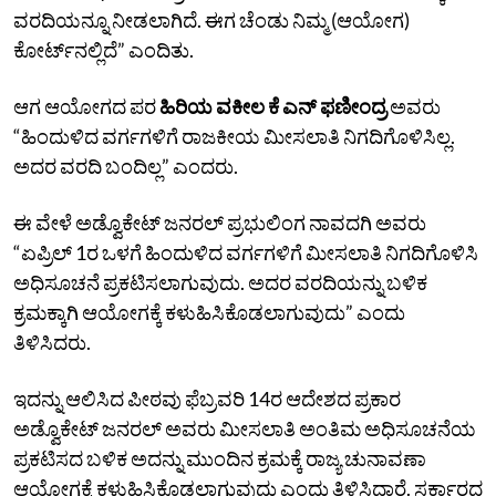
ವರದಿಯನ್ನೂ ನೀಡಲಾಗಿದೆ. ಈಗ ಚೆಂಡು ನಿಮ್ಮ (ಆಯೋಗ)
ಕೋರ್ಟ್‌ನಲ್ಲಿದೆ” ಎಂದಿತು.
ಆಗ ಆಯೋಗದ ಪರ
ಹಿರಿಯ ವಕೀಲ ಕೆ ಎನ್‌ ಫಣೀಂದ್ರ
ಅವರು
“ಹಿಂದುಳಿದ ವರ್ಗಗಳಿಗೆ ರಾಜಕೀಯ ಮೀಸಲಾತಿ ನಿಗದಿಗೊಳಿಸಿಲ್ಲ.
ಅದರ ವರದಿ ಬಂದಿಲ್ಲ” ಎಂದರು.
ಈ ವೇಳೆ ಅಡ್ವೊಕೇಟ್‌ ಜನರಲ್‌ ಪ್ರಭುಲಿಂಗ ನಾವದಗಿ ಅವರು
“ಏಪ್ರಿಲ್‌ 1ರ ಒಳಗೆ ಹಿಂದುಳಿದ ವರ್ಗಗಳಿಗೆ ಮೀಸಲಾತಿ ನಿಗದಿಗೊಳಿಸಿ
ಅಧಿಸೂಚನೆ ಪ್ರಕಟಿಸಲಾಗುವುದು. ಅದರ ವರದಿಯನ್ನು ಬಳಿಕ
ಕ್ರಮಕ್ಕಾಗಿ ಆಯೋಗಕ್ಕೆ ಕಳುಹಿಸಿಕೊಡಲಾಗುವುದು” ಎಂದು
ತಿಳಿಸಿದರು.
ಇದನ್ನು ಆಲಿಸಿದ ಪೀಠವು ಫೆಬ್ರವರಿ 14ರ ಆದೇಶದ ಪ್ರಕಾರ
ಅಡ್ವೊಕೇಟ್‌ ಜನರಲ್‌ ಅವರು ಮೀಸಲಾತಿ ಅಂತಿಮ ಅಧಿಸೂಚನೆಯ
ಪ್ರಕಟಿಸದ ಬಳಿಕ ಅದನ್ನು ಮುಂದಿನ ಕ್ರಮಕ್ಕೆ ರಾಜ್ಯ ಚುನಾವಣಾ
ಆಯೋಗಕ್ಕೆ ಕಳುಹಿಸಿಕೊಡಲಾಗುವುದು ಎಂದು ತಿಳಿಸಿದ್ದಾರೆ. ಸರ್ಕಾರದ