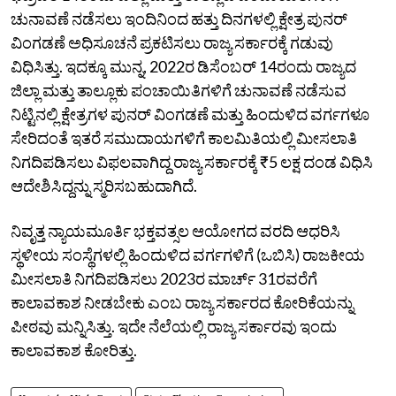
ಚುನಾವಣೆ ನಡೆಸಲು ಇಂದಿನಿಂದ ಹತ್ತು ದಿನಗಳಲ್ಲಿ ಕ್ಷೇತ್ರ ಪುನರ್‌
ವಿಂಗಡಣೆ ಅಧಿಸೂಚನೆ ಪ್ರಕಟಿಸಲು ರಾಜ್ಯ ಸರ್ಕಾರಕ್ಕೆ ಗಡುವು
ವಿಧಿಸಿತ್ತು. ಇದಕ್ಕೂ ಮುನ್ನ, 2022ರ ಡಿಸೆಂಬರ್‌ 14ರಂದು ರಾಜ್ಯದ
ಜಿಲ್ಲಾ ಮತ್ತು ತಾಲ್ಲೂಕು ಪಂಚಾಯಿತಿಗಳಿಗೆ ಚುನಾವಣೆ ನಡೆಸುವ
ನಿಟ್ಟಿನಲ್ಲಿ ಕ್ಷೇತ್ರಗಳ ಪುನರ್‌ ವಿಂಗಡಣೆ ಮತ್ತು ಹಿಂದುಳಿದ ವರ್ಗಗಳೂ
ಸೇರಿದಂತೆ ಇತರೆ ಸಮುದಾಯಗಳಿಗೆ ಕಾಲಮಿತಿಯಲ್ಲಿ ಮೀಸಲಾತಿ
ನಿಗದಿಪಡಿಸಲು ವಿಫಲವಾಗಿದ್ದ ರಾಜ್ಯ ಸರ್ಕಾರಕ್ಕೆ ₹5 ಲಕ್ಷ ದಂಡ ವಿಧಿಸಿ
ಆದೇಶಿಸಿದ್ದನ್ನು ಸ್ಮರಿಸಬಹುದಾಗಿದೆ.
ನಿವೃತ್ತ ನ್ಯಾಯಮೂರ್ತಿ ಭಕ್ತವತ್ಸಲ ಆಯೋಗದ ವರದಿ ಆಧರಿಸಿ
ಸ್ಥಳೀಯ ಸಂಸ್ಥೆಗಳಲ್ಲಿ ಹಿಂದುಳಿದ ವರ್ಗಗಳಿಗೆ (ಒಬಿಸಿ) ರಾಜಕೀಯ
ಮೀಸಲಾತಿ ನಿಗದಿಪಡಿಸಲು 2023ರ ಮಾರ್ಚ್‌ 31ರವರೆಗೆ
ಕಾಲಾವಕಾಶ ನೀಡಬೇಕು ಎಂಬ ರಾಜ್ಯ ಸರ್ಕಾರದ ಕೋರಿಕೆಯನ್ನು
ಪೀಠವು ಮನ್ನಿಸಿತ್ತು. ಇದೇ ನೆಲೆಯಲ್ಲಿ ರಾಜ್ಯ ಸರ್ಕಾರವು ಇಂದು
ಕಾಲಾವಕಾಶ ಕೋರಿತ್ತು.