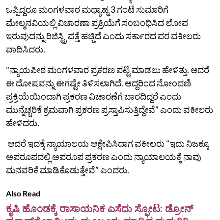
ಒಪ್ಪಿದ್ದರೂ ಮಂಗಳವಾರ ಮಧ್ಯಾಹ್ನ 3 ಗಂಟೆ ಸುಮಾರಿಗೆ
ಮೇಲ್ಮನವಿಯಲ್ಲಿ ವಿಚಾರಣಾ ಪ್ರಕ್ರಿಯೆಗೆ ಸಂಬಂಧಿಸಿದ ಲೋಪ
ಇರುವುದನ್ನು ರಿಜಿಸ್ಟ್ರಿ ಪತ್ತೆ ಹಚ್ಚಿದೆ ಎಂದು ಸರ್ಕಾರದ ಪರ ವಕೀಲರು
ವಾದಿಸಿದರು.
"ನ್ಯಾಯಪೀಠ ಮಂಗಳವಾರ ಪ್ರಕರಣ ಪಟ್ಟಿ ಮಾಡಲು ಹೇಳಿತ್ತು. ಆದರೆ
ಈ ದೋಷವನ್ನು ಈಗಷ್ಟೇ ತಿಳಿಸಲಾಗಿದೆ. ಆದ್ದರಿಂದ ನೋಂದಣಿ
ಪ್ರಕ್ರಿಯೆಯಿಂದಾಗಿ ಪ್ರಕರಣ ವಿಚಾರಣೆಗೆ ಬಾರದಿದ್ದರೆ ಎಂದು
ಮುನ್ನೆಚ್ಚರಿಕೆ ಕ್ರಮವಾಗಿ ಪ್ರಕರಣ ಪ್ರಸ್ತಾಪಿಸುತ್ತಿದ್ದೇವೆ” ಎಂದು ವಕೀಲರು
ಹೇಳಿದರು.
ಆದರೆ ಇದಕ್ಕೆ ನ್ಯಾಯಾಲಯ ಆಕ್ಷೇಪಿಸಿದಾಗ ವಕೀಲರು "ಇದು ನಿಜಕ್ಕೂ
ಅಪರೂಪದಲ್ಲಿ ಅಪರೂಪ ಪ್ರಕರಣ ಎಂದು ನ್ಯಾಯಾಲಯಕ್ಕೆ ನಾವು
ಮನವರಿಕೆ ಮಾಡಿಕೊಡುತ್ತೇವೆ” ಎಂದರು.
Also Read
ಕೃಷಿ ಹೊಂಡಕ್ಕೆ ರಾಸಾಯನಿಕ ಎಸೆದು ಸ್ಫೋಟ: ಡ್ರೋನ್‌