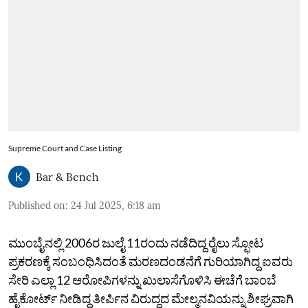
Supreme Court and Case Listing
Bar & Bench
Published on
:
24 Jul 2025, 6:18 am
ಮುಂಬೈನಲ್ಲಿ 2006ರ ಜುಲೈ 11ರಂದು ನಡೆದಿದ್ದ ರೈಲು ಸ್ಫೋಟ
ಪ್ರಕರಣಕ್ಕೆ ಸಂಬಂಧಿಸಿದಂತೆ ಮರಣದಂಡನೆಗೆ ಗುರಿಯಾಗಿದ್ದ ಐವರು
ಸೇರಿ ಎಲ್ಲಾ 12 ಆರೋಪಿಗಳನ್ನು ಖುಲಾಸೆಗೊಳಿಸಿ ಈಚೆಗೆ ಬಾಂಬೆ
ಹೈಕೋರ್ಟ್ ನೀಡಿದ್ದ ತೀರ್ಪಿನ ವಿರುದ್ಧದ ಮೇಲ್ಮನವಿಯನ್ನು ಶೀಘ್ರವಾಗಿ