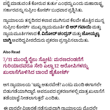
ಪಟ್ಟಿ ಮಾಡುವಂತೆ ಕೋರುವ ತುರ್ತು ಎಂಥದ್ದು ಎಂದು ಮಹಾರಾಷ್ಟ್ರ
ಸರ್ಕಾರವನ್ನು ಸುಪ್ರೀಂ ಕೋರ್ಟ್ ಬುಧವಾರ ಪ್ರಶ್ನಿಸಿತು.
ನ್ಯಾಯಾಲಯ ತನ್ನ ದಿನದ ಕಲಾಪ ಮುಗಿಸುವ ಕೆಲವೇ ಹೊತ್ತಿನ ಮುನ್ನ
ಸುಪ್ರೀಂ ಕೋರ್ಟ್‌ ಮುಖ್ಯ ನ್ಯಾಯಮೂರ್ತಿ
ಬಿ ಆರ್ ಗವಾಯಿ
ಮತ್ತು
ನ್ಯಾಯಮೂರ್ತಿಗಳಾದ
ಕೆ. ವಿನೋದ್ ಚಂದ್ರನ್
ಮತ್ತು
ಜೋಯ್ಮಲ್ಯ
ಬಾಗ್ಚಿ
ಅವರಿದ್ದ ಪೀಠದೆದುರು ಪ್ರಕರಣ ಪ್ರಸ್ತಾಪಿಸಲಾಯಿತು.
Also Read
7/11 ಮುಂಬೈ ರೈಲು ಸ್ಫೋಟ: ಮರಣದಂಡನೆಗೆ
ಗುರಿಯಾದವರೂ ಸೇರಿ ಎಲ್ಲಾ 12 ಆರೋಪಿಗಳನ್ನು
ಖುಲಾಸೆಗೊಳಿಸಿದ ಬಾಂಬೆ ಹೈಕೋರ್ಟ್
ಆಗ ನ್ಯಾಯಾಲಯ ʼಇಷ್ಟು ಆತುರವೇಕೆ? ಎಂಟು ಮಂದಿ ಈಗಾಗಲೇ
ಬಿಡುಗಡೆಯಾಗಿದ್ದಾರೆ. ಅಪರೂಪದ ಪ್ರಕರಣಗಳಲ್ಲಿ ಮಾತ್ರ ಖುಲಾಸೆಗೆ
ತಡೆಯಾಜ್ಞೆ ನೀಡಲಾಗುತ್ತದೆʼ ಎಂದಿತು.
ಈ ವಾರವೇ ವಿಚಾರಣೆ ನಡೆಸುವುದಾಗಿ ನ್ಯಾಯಾಲಯ ಮೊದಲೇ