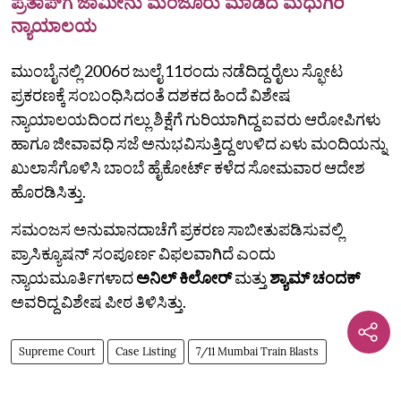
ಪ್ರತಾಪ್‌ಗೆ ಜಾಮೀನು ಮಂಜೂರು ಮಾಡಿದ ಮಧುಗಿರಿ
ನ್ಯಾಯಾಲಯ
ಮುಂಬೈನಲ್ಲಿ 2006ರ ಜುಲೈ 11ರಂದು ನಡೆದಿದ್ದ ರೈಲು ಸ್ಫೋಟ
ಪ್ರಕರಣಕ್ಕೆ ಸಂಬಂಧಿಸಿದಂತೆ ದಶಕದ ಹಿಂದೆ ವಿಶೇಷ
ನ್ಯಾಯಾಲಯದಿಂದ ಗಲ್ಲು ಶಿಕ್ಷೆಗೆ ಗುರಿಯಾಗಿದ್ದ ಐವರು ಆರೋಪಿಗಳು
ಹಾಗೂ ಜೀವಾವಧಿ ಸಜೆ ಅನುಭವಿಸುತ್ತಿದ್ದ ಉಳಿದ ಏಳು ಮಂದಿಯನ್ನು
ಖುಲಾಸೆಗೊಳಿಸಿ ಬಾಂಬೆ ಹೈಕೋರ್ಟ್‌ ಕಳೆದ ಸೋಮವಾರ ಆದೇಶ
ಹೊರಡಿಸಿತ್ತು.
ಸಮಂಜಸ ಅನುಮಾನದಾಚೆಗೆ ಪ್ರಕರಣ ಸಾಬೀತುಪಡಿಸುವಲ್ಲಿ
ಪ್ರಾಸಿಕ್ಯೂಷನ್ ಸಂಪೂರ್ಣ ವಿಫಲವಾಗಿದೆ ಎಂದು
ನ್ಯಾಯಮೂರ್ತಿಗಳಾದ
ಅನಿಲ್ ಕಿಲೋರ್
ಮತ್ತು
ಶ್ಯಾಮ್ ಚಂದಕ್
ಅವರಿದ್ದ ವಿಶೇಷ ಪೀಠ ತಿಳಿಸಿತ್ತು.
Supreme Court
Case Listing
7/11 Mumbai Train Blasts