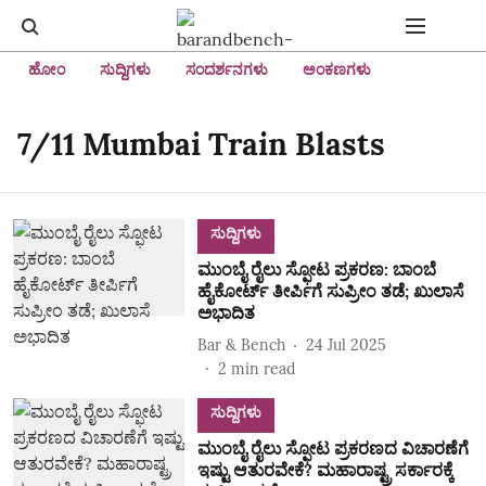
ಹೋಂ
ಸುದ್ದಿಗಳು
ಸಂದರ್ಶನಗಳು
ಅಂಕಣಗಳು
7/11 Mumbai Train Blasts
ಸುದ್ದಿಗಳು
ಮುಂಬೈ ರೈಲು ಸ್ಫೋಟ ಪ್ರಕರಣ: ಬಾಂಬೆ
ಹೈಕೋರ್ಟ್ ತೀರ್ಪಿಗೆ ಸುಪ್ರೀಂ ತಡೆ; ಖುಲಾಸೆ
ಅಭಾದಿತ
Bar & Bench
24 Jul 2025
2
min read
ಸುದ್ದಿಗಳು
ಮುಂಬೈ ರೈಲು ಸ್ಫೋಟ ಪ್ರಕರಣದ ವಿಚಾರಣೆಗೆ
ಇಷ್ಟು ಆತುರವೇಕೆ? ಮಹಾರಾಷ್ಟ್ರ ಸರ್ಕಾರಕ್ಕೆ