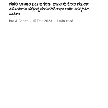
ದೆಹಲಿ ಅಬಕಾರಿ ನೀತಿ ಹಗರಣ: ಜಾಮೀನು ಕೋರಿ ಮನೀಶ್
ಸಿಸೋಡಿಯಾ ಸಲ್ಲಿಸಿದ್ದ ಮರುಪರಿಶೀಲನಾ ಅರ್ಜಿ ತಿರಸ್ಕರಿಸಿದ
ಸುಪ್ರೀಂ
Bar & Bench
15 Dec 2023
1
min read