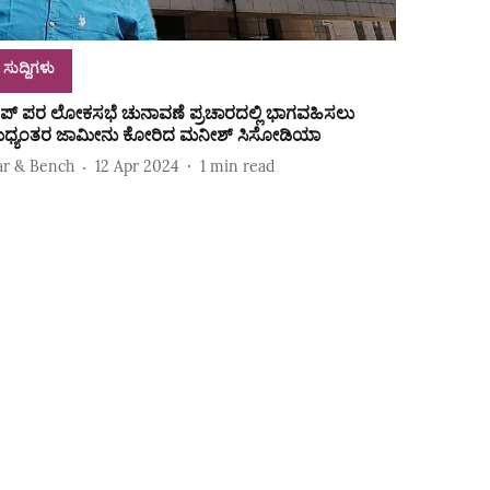
ಸುದ್ದಿಗಳು
ಪ್‌ ಪರ ಲೋಕಸಭೆ ಚುನಾವಣೆ ಪ್ರಚಾರದಲ್ಲಿ ಭಾಗವಹಿಸಲು
ಧ್ಯಂತರ ಜಾಮೀನು ಕೋರಿದ ಮನೀಶ್‌ ಸಿಸೋಡಿಯಾ
ar & Bench
12 Apr 2024
1
min read