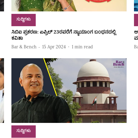
ಸುದ್ದಿಗಳು
ಸಿಬಿಐ ಪ್ರಕರಣ: ಏಪ್ರಿಲ್ 23ರವರೆಗೆ ನ್ಯಾಯಾಂಗ ಬಂಧನದಲ್ಲಿ
ಆ
ಕವಿತಾ
ಮ
Bar & Bench
15 Apr 2024
1
min read
B
ಸುದ್ದಿಗಳು