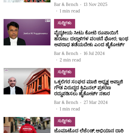
Bar & Bench
13 Nov 2025
1
min read
ಸುದ್ದಿಗಳು
ವೈದ್ಯಕೀಯ ಸೀಟು ಕೋಟಿ ರೂಪಾಯಿಗೆ
ಹರಾಜು: ದಲ್ಲಾಳಿಗಳ ವಂಚನೆ ಘೋರ; ಇಂಥ
ಅಪರಾಧ ತಡೆಯಬೇಕು ಎಂದ ಹೈಕೋರ್ಟ್‌
Bar & Bench
16 Jul 2024
2
min read
ಸುದ್ದಿಗಳು
ಒಕ್ಕಲಿಗರ ಸಂಘದ ಮಾಜಿ ಅಧ್ಯಕ್ಷ ಅಪ್ಪಾಜಿ
ಗೌಡ ವಿರುದ್ಧದ ಕ್ರಿಮಿನಲ್‌ ಪ್ರಕರಣ
ರದ್ದುಪಡಿಸಲು ಹೈಕೋರ್ಟ್‌ ನಕಾರ
Bar & Bench
27 Mar 2024
1
min read
ಸುದ್ದಿಗಳು
ಜೊಮಾಟೊದ ಲೆಜೆಂಡ್ಸ್ ಅಭಿಯಾನ ದಾರಿ