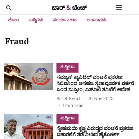
ಹೋಂ
ಸುದ್ದಿಗಳು
ಸಂದರ್ಶನಗಳು
ಅಂಕಣಗಳು
Fraud
ಸುದ್ದಿಗಳು
ಸಮ್ಮಾನ್ ಕ್ಯಾಪಿಟಲ್ ವಂಚನೆ ಪ್ರಕರಣ:
ಸಿಬಿಐನಿಂದ ಅಸಹಜ ಸ್ನೇಹಪೂರ್ವಕ ವರ್ತನೆ
ಎಂದ ಸುಪ್ರೀಂ; ಎಸ್ಐಟಿ ತನಿಖೆಗೆ ಆದೇಶ
Bar & Bench
20 Nov 2025
1
min read
ಸುದ್ದಿಗಳು
ಸ್ನೇಹಮಯಿ ಕೃಷ್ಣ ವಿರುದ್ಧದ ವಂಚನೆ ಪ್ರಕರಣ:
ವಿಚಾರಣೆಗೆ ತಡೆ ನೀಡಿದ ಹೈಕೋರ್ಟ್‌