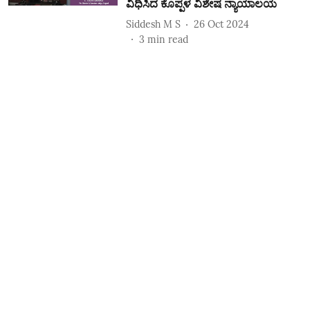
ವಿಧಿಸಿದ ಕೊಪ್ಪಳ ವಿಶೇಷ ನ್ಯಾಯಾಲಯ
Siddesh M S
26 Oct 2024
3
min read