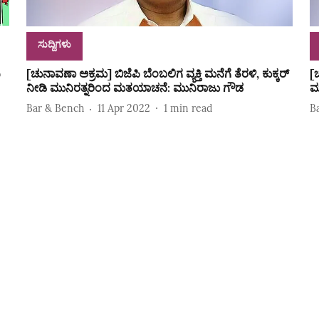
ಸುದ್ದಿಗಳು
ಿ
[ಚುನಾವಣಾ ಅಕ್ರಮ] ಬಿಜೆಪಿ ಬೆಂಬಲಿಗ ವ್ಯಕ್ತಿ ಮನೆಗೆ ತೆರಳಿ, ಕುಕ್ಕರ್‌
[
ನೀಡಿ ಮುನಿರತ್ನರಿಂದ ಮತಯಾಚನೆ: ಮುನಿರಾಜು ಗೌಡ
ಮ
Bar & Bench
11 Apr 2022
1
min read
B