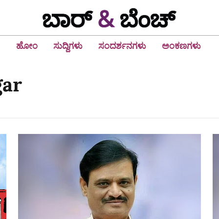
ಹೋಂ
ಸುದ್ದಿಗಳು
ಸಂದರ್ಶನಗಳು
ಅಂಕಣಗಳು
gar