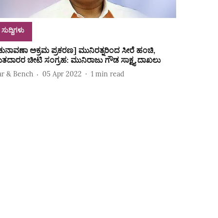
ಸುದ್ದಿಗಳು
ಚುನಾವಣಾ ಅಕ್ರಮ ಪ್ರಕರಣ] ಮುನಿರತ್ನರಿಂದ ಸೀರೆ ಹಂಚಿ,
ತದಾರರ ಚೀಟಿ ಸಂಗ್ರಹ: ಮುನಿರಾಜು ಗೌಡ ಸಾಕ್ಷ್ಯ ದಾಖಲು
ar & Bench
05 Apr 2022
1
min read