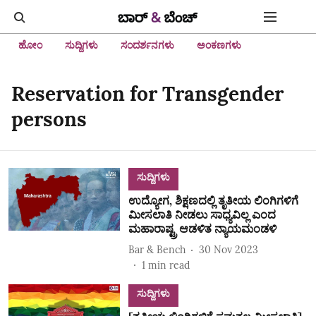
ಹೋಂ
ಸುದ್ದಿಗಳು
ಸಂದರ್ಶನಗಳು
ಅಂಕಣಗಳು
Reservation for Transgender
persons
ಸುದ್ದಿಗಳು
ಉದ್ಯೋಗ, ಶಿಕ್ಷಣದಲ್ಲಿ ತೃತೀಯ ಲಿಂಗಿಗಳಿಗೆ
ಮೀಸಲಾತಿ ನೀಡಲು ಸಾಧ್ಯವಿಲ್ಲ ಎಂದ
ಮಹಾರಾಷ್ಟ್ರ ಆಡಳಿತ ನ್ಯಾಯಮಂಡಳಿ
Bar & Bench
30 Nov 2023
1
min read
ಸುದ್ದಿಗಳು