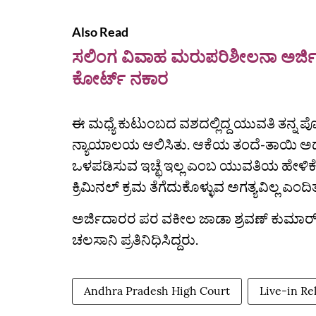
Also Read
ಸಲಿಂಗ ವಿವಾಹ ಮರುಪರಿಶೀಲನಾ ಅರ್ಜಿ: 
ಕೋರ್ಟ್ ನಕಾರ
ಈ ಮಧ್ಯೆ ಕುಟುಂಬದ ವಶದಲ್ಲಿದ್ದ ಯುವತಿ ತನ್ನ ಪೋ
ನ್ಯಾಯಾಲಯ ಆಲಿಸಿತು. ಆಕೆಯ ತಂದೆ-ತಾಯಿ ಅಥವ
ಒಳಪಡಿಸುವ ಇಚ್ಛೆ ಇಲ್ಲ ಎಂಬ ಯುವತಿಯ ಹೇಳಿಕ
ಕ್ರಿಮಿನಲ್‌ ಕ್ರಮ ತೆಗೆದುಕೊಳ್ಳುವ ಅಗತ್ಯವಿಲ್ಲ ಎಂದ
ಅರ್ಜಿದಾರರ ಪರ ವಕೀಲ ಜಾಡಾ ಶ್ರವಣ್ ಕುಮಾರ್ ವ
ಚಲಸಾನಿ ಪ್ರತಿನಿಧಿಸಿದ್ದರು.
Andhra Pradesh High Court
Live-in Re