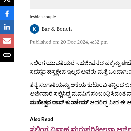
lesbian couple
Bar & Bench
Published on
:
20 Dec 2024, 4:32 pm
ಸಲಿಂಗ ಯುವತಿಯರ ಸಹಜೀವನದ ಹಕ್ಕನ್ನು ಈಚೆಗೆ 
ಸದಸ್ಯರ ಹಸ್ತಕ್ಷೇಪ ಇಲ್ಲದೆ ಅವರು ಮತ್ತೆ ಒಂದಾಗ
ತನ್ನ ಸಂಗಾತಿಯನ್ನು ಆಕೆಯ ಕುಟುಂಬ ತನ್ನಿಂದ
ಅರ್ಜಿದಾರೆ ಸಲ್ಲಿಸಿದ್ದ ಮನವಿಗೆ ಸಂಬಂಧಿಸಿದಂತ
ಮಹೇಶ್ವರ ರಾವ್ ಕುಂಚೇಮ್
ಅವರಿದ್ದ ಪೀಠ ಈ ಆ
Also Read
ಸಲಿಂಗ ವಿವಾಹ ಮರುಪರಿಶೀಲನಾ ಅರ್ಜಿ 