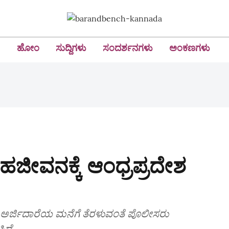
ಹೋಂ
ಸುದ್ದಿಗಳು
ಸಂದರ್ಶನಗಳು
ಅಂಕಣಗಳು
ೀವನಕ್ಕೆ ಆಂಧ್ರಪ್ರದೇಶ
ಿ ಅರ್ಜಿದಾರೆಯ ಮನೆಗೆ ತೆರಳುವಂತೆ ಪೊಲೀಸರು
ದೆ.