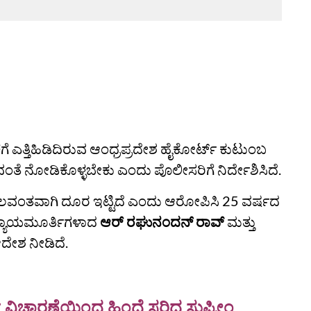
ಎತ್ತಿಹಿಡಿದಿರುವ ಆಂಧ್ರಪ್ರದೇಶ ಹೈಕೋರ್ಟ್‌ ಕುಟುಂಬ
ುವಂತೆ ನೋಡಿಕೊಳ್ಳಬೇಕು ಎಂದು ಪೊಲೀಸರಿಗೆ ನಿರ್ದೇಶಿಸಿದೆ.
 ಬಲವಂತವಾಗಿ ದೂರ ಇಟ್ಟಿದೆ ಎಂದು ಆರೋಪಿಸಿ 25 ವರ್ಷದ
ೆ ನ್ಯಾಯಮೂರ್ತಿಗಳಾದ
ಆರ್ ರಘುನಂದನ್ ರಾವ್
ಮತ್ತು
ದೇಶ ನೀಡಿದೆ.
ವಿಚಾರಣೆಯಿಂದ ಹಿಂದೆ ಸರಿದ ಸುಪ್ರೀಂ