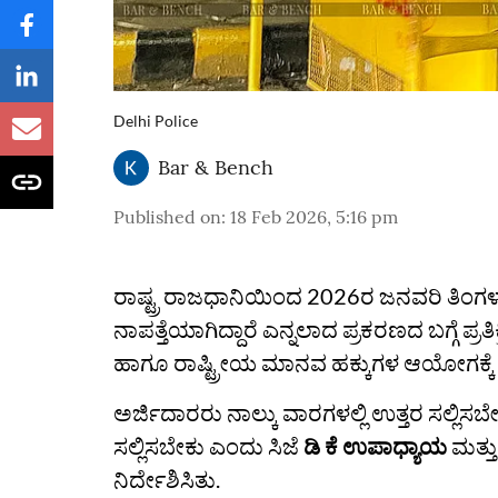
Delhi Police
Bar & Bench
Published on
:
18 Feb 2026, 5:16 pm
ರಾಷ್ಟ್ರ ರಾಜಧಾನಿಯಿಂದ 2026ರ ಜನವರಿ ತಿಂಗಳ 
ನಾಪತ್ತೆಯಾಗಿದ್ದಾರೆ ಎನ್ನಲಾದ ಪ್ರಕರಣದ ಬಗ್ಗೆ ಪ್ರ
ಹಾಗೂ ರಾಷ್ಟ್ರೀಯ ಮಾನವ ಹಕ್ಕುಗಳ ಆಯೋಗಕ್ಕೆ 
ಅರ್ಜಿದಾರರು ನಾಲ್ಕು ವಾರಗಳಲ್ಲಿ ಉತ್ತರ ಸಲ್ಲಿಸಬೇ
ಸಲ್ಲಿಸಬೇಕು ಎಂದು ಸಿಜೆ
ಡಿ ಕೆ ಉಪಾಧ್ಯಾಯ
ಮತ್ತ
ನಿರ್ದೇಶಿಸಿತು.