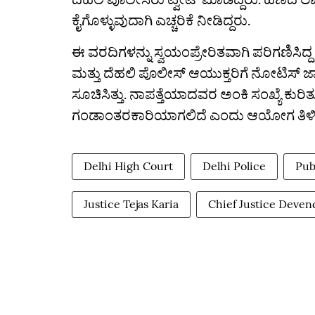
ಕೈಗೊಳ್ಳುವುದಾಗಿ ಎಚ್ಚರಿಕೆ ನೀಡಿದ್ದರು.
ಈ ವರದಿಗಳನ್ನು ಸ್ವಯಂಪ್ರೇರಿತವಾಗಿ ಪರಿಗಣಿಸಿ
ಮತ್ತು ದೆಹಲಿ ಪೊಲೀಸ್ ಆಯುಕ್ತರಿಗೆ ನೋಟಿಸ್ ಜಾ
ಸೂಚಿಸಿತ್ತು. ನಾಪತ್ತೆಯಾದವರ ಅಂಕಿ ಸಂಖ್ಯೆ ಕುರಿ
ಗಂಡಾಂತರಕಾರಿಯಾಗಲಿದೆ ಎಂದು ಆಯೋಗ ತಿಳಿಸಿತ
Delhi High Court
Delhi Police
Pub
Justice Tejas Karia
Chief Justice Deve