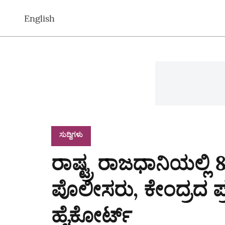
English
ಸುದ್ದಿಗಳು
ರಾಷ್ಟ್ರ ರಾಜಧಾನಿಯಲ್ಲಿ 
ಪೊಲೀಸರು, ಕೇಂದ್ರದ ಪ್ರ
ಹೈಕೋರ್ಟ್‌