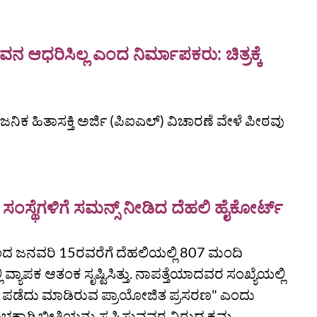
ನ ಆಧರಿಸಿಲ್ಲ ಎಂದ ನಿರ್ಮಾಪಕರು: ಚಿತ್ರಕ್ಕೆ
ನಿಕ ಹಿತಾಸಕ್ತಿ ಅರ್ಜಿ (ಪಿಐಎಲ್) ವಿಚಾರಣೆ ವೇಳೆ ಪೀಠವು
 ಸಂಸ್ಥೆಗಳಿಗೆ ಸಮನ್ಸ್ ನೀಡಿದ ದೆಹಲಿ ಹೈಕೋರ್ಟ್
 ಜನವರಿ 15ರವರೆಗೆ ದೆಹಲಿಯಲ್ಲಿ 807 ಮಂದಿ
ಿ ವ್ಯಾಪಕ ಆತಂಕ ಸೃಷ್ಟಿಸಿತ್ತು. ನಾಪತ್ತೆಯಾದವರ ಸಂಖ್ಯೆಯಲ್ಲಿ
ಣ ಪಡೆದು ಮಾಡಿರುವ ಪ್ರಾಯೋಜಿತ ಪ್ರಸರಣ" ಎಂದು
್ಕಾಗಿ ಭೀತಿಯನ್ನು ಸೃಷ್ಟಿಸುವವರ ವಿರುದ್ಧ ಕ್ರಮ