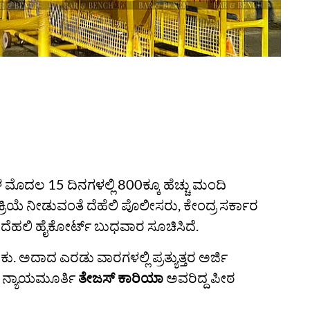
ಮೊದಲ 15 ದಿನಗಳಲ್ಲಿ 800ಕ್ಕೂ ಹೆಚ್ಚು ಮಂದಿ
ತಿಕ್ರಿಯೆ ನೀಡುವಂತೆ ದೆಹೆಲಿ ಪೊಲೀಸರು, ಕೇಂದ್ರ ಸರ್ಕಾರ
ದೆಹಲಿ ಹೈಕೋರ್ಟ್‌ ಬುಧವಾರ ಸೂಚಿಸಿದೆ.
ಕು. ಅದಾದ ಎರಡು ವಾರಗಳಲ್ಲಿ ಪ್ರತ್ಯುತ್ತರ ಅರ್ಜಿ
ು ನ್ಯಾಯಮೂರ್ತಿ
ತೇಜಸ್‌ ಕಾರಿಯಾ
ಅವರಿದ್ದ ಪೀಠ