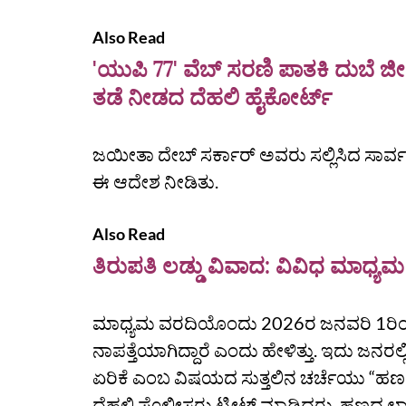
Also Read
'ಯುಪಿ 77' ವೆಬ್ ಸರಣಿ ಪಾತಕಿ ದುಬೆ ಜೀವ
ತಡೆ ನೀಡದ ದೆಹಲಿ ಹೈಕೋರ್ಟ್
ಜಯೀತಾ ದೇಬ್ ಸರ್ಕಾರ್ ಅವರು ಸಲ್ಲಿಸಿದ ಸಾರ್ವಜ
ಈ ಆದೇಶ ನೀಡಿತು.
Also Read
ತಿರುಪತಿ ಲಡ್ಡು ವಿವಾದ: ವಿವಿಧ ಮಾಧ್ಯಮ
ಮಾಧ್ಯಮ ವರದಿಯೊಂದು 2026ರ ಜನವರಿ 1ರಿಂದ
ನಾಪತ್ತೆಯಾಗಿದ್ದಾರೆ ಎಂದು ಹೇಳಿತ್ತು. ಇದು ಜನರಲ್ಲ
ಏರಿಕೆ ಎಂಬ ವಿಷಯದ ಸುತ್ತಲಿನ ಚರ್ಚೆಯು “ಹ
ದೆಹಲಿ ಪೊಲೀಸರು ಟ್ವೀಟ್‌ ಮಾಡಿದ್ದರು. ಹಣದ ಲಾಭಕ