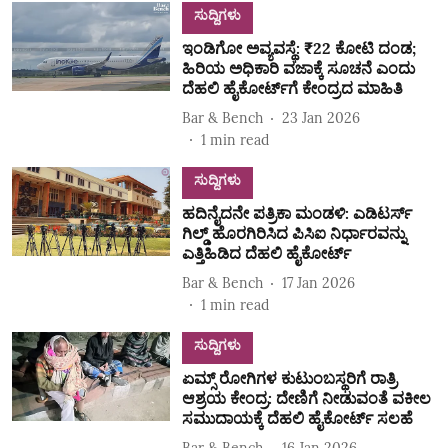
ಸುದ್ದಿಗಳು
ಇಂಡಿಗೋ ಅವ್ಯವಸ್ಥೆ: ₹22 ಕೋಟಿ ದಂಡ;
ಹಿರಿಯ ಅಧಿಕಾರಿ ವಜಾಕ್ಕೆ ಸೂಚನೆ ಎಂದು
ದೆಹಲಿ ಹೈಕೋರ್ಟ್‌ಗೆ ಕೇಂದ್ರದ ಮಾಹಿತಿ
Bar & Bench
23 Jan 2026
1
min read
ಸುದ್ದಿಗಳು
ಹದಿನೈದನೇ ಪತ್ರಿಕಾ ಮಂಡಳಿ: ಎಡಿಟರ್ಸ್‌
ಗಿಲ್ಡ್‌ ಹೊರಗಿರಿಸಿದ ಪಿಸಿಐ ನಿರ್ಧಾರವನ್ನು
ಎತ್ತಿಹಿಡಿದ ದೆಹಲಿ ಹೈಕೋರ್ಟ್‌
Bar & Bench
17 Jan 2026
1
min read
ಸುದ್ದಿಗಳು
ಏಮ್ಸ್ ರೋಗಿಗಳ ಕುಟುಂಬಸ್ಥರಿಗೆ ರಾತ್ರಿ
ಆಶ್ರಯ ಕೇಂದ್ರ: ದೇಣಿಗೆ ನೀಡುವಂತೆ ವಕೀಲ
ಸಮುದಾಯಕ್ಕೆ ದೆಹಲಿ ಹೈಕೋರ್ಟ್ ಸಲಹೆ
Bar & Bench
16 Jan 2026