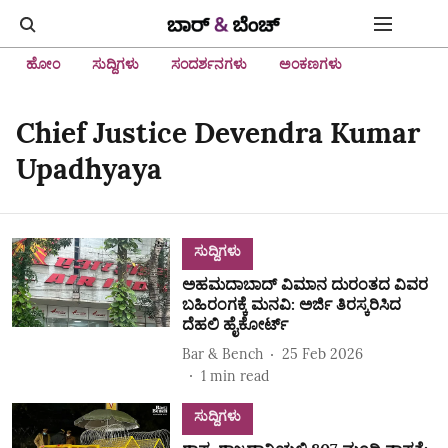
ಹೋಂ
ಸುದ್ದಿಗಳು
ಸಂದರ್ಶನಗಳು
ಅಂಕಣಗಳು
Chief Justice Devendra Kumar
Upadhyaya
ಸುದ್ದಿಗಳು
ಅಹಮದಾಬಾದ್ ವಿಮಾನ ದುರಂತದ ವಿವರ
ಬಹಿರಂಗಕ್ಕೆ ಮನವಿ: ಅರ್ಜಿ ತಿರಸ್ಕರಿಸಿದ
ದೆಹಲಿ ಹೈಕೋರ್ಟ್‌
Bar & Bench
25 Feb 2026
1
min read
ಸುದ್ದಿಗಳು