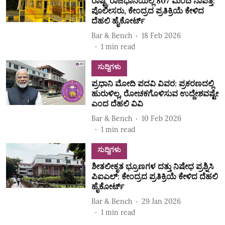
ರಾಷ್ಟ್ರ ರಾಜಧಾನಿಯಲ್ಲಿ 807 ಮಂದಿ ನಾಪತ್ತೆ:
ಪೊಲೀಸರು, ಕೇಂದ್ರದ ಪ್ರತಿಕ್ರಿಯೆ ಕೇಳಿದ
ದೆಹಲಿ ಹೈಕೋರ್ಟ್‌
Bar & Bench
18 Feb 2026
1
min read
ಸುದ್ದಿಗಳು
ಪ್ರಧಾನಿ ಮೋದಿ ಪದವಿ ವಿವರ: ಪ್ರಕರಣದಲ್ಲಿ
ಹುರುಳಿಲ್ಲ, ರೋಚಕಗೊಳಿಸುವ ಉದ್ದೇಶವಷ್ಟೇ
ಎಂದ ದೆಹಲಿ ವಿವಿ
Bar & Bench
10 Feb 2026
1
min read
ಸುದ್ದಿಗಳು
ಶೀತಲೀಕೃತ ಭ್ರೂಣಗಳ ದತ್ತು ನಿಷೇಧ ಪ್ರಶ್ನಿಸಿ
ಪಿಐಎಲ್: ಕೇಂದ್ರದ ಪ್ರತಿಕ್ರಿಯೆ ಕೇಳಿದ ದೆಹಲಿ
ಹೈಕೋರ್ಟ್
Bar & Bench
29 Jan 2026
1
min read