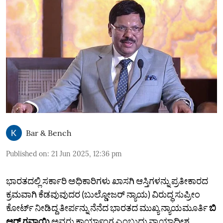
Bar & Bench
Published on
:
21 Jun 2025, 12:36 pm
ಭಾರತದಲ್ಲಿ ಸರ್ಕಾರಿ ಅಧಿಕಾರಿಗಳು ಖಾಸಗಿ ಆಸ್ತಿಗಳನ್ನು ಪ್ರತೀಕಾರದ
ಕ್ರಮವಾಗಿ ಕೆಡವುವುದರ (ಬುಲ್ಡೋಜರ್‌ ನ್ಯಾಯ) ವಿರುದ್ಧ ಸುಪ್ರೀಂ
ಕೋರ್ಟ್ ನೀಡಿದ್ದ ತೀರ್ಪನ್ನು ನೆನೆದ ಭಾರತದ ಮುಖ್ಯ ನ್ಯಾಯಮೂರ್ತಿ
ಬಿ
ಆರ್‌ ಗವಾಯಿ
ಅವರು ಕಾರ್ಯಾಂಗ ಎಂಬುದು ನ್ಯಾಯಾಧೀಶ,