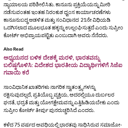
ನ್ಯಾಯಾಲಯ ಪರಿಶೀಲಿಸಿತು. ಕಾನೂನು ಪ್ರಕ್ರಿಯೆಯನ್ನು ಮೀರಿ
ನಡೆಸುವಂತಹ ಇಂತಹ ನಿರಂಕುಶ ಧ್ವಂಸ ಕಾರ್ಯಾಚರಣೆಗಳು
ಕಾನೂನುಬದ್ಧ ಆಡಳಿತ ಮತ್ತು ಸಂವಿಧಾನದ 21ನೇ ವಿಧಿಯಡಿ
ಒದಗಿಸಲಾದ ಮೂಲಭೂತ ಹಕ್ಕನ್ನು ಉಲ್ಲಂಘಿಸುತ್ತದೆ ಎಂದು ಸುಪ್ರೀಂ
ಕೋರ್ಟ್‌ ಅಭಿಪ್ರಾಯಪಟ್ಟಿತು ಎಂಬುದಾಗಿ ಅವರು ನೆನೆದರು.
Also Read
ಅಧ್ಯಯನದ ಬಳಿಕ ದೇಶಕ್ಕೆ ಮರಳಿ, ಭಾರತವನ್ನು
ಬಲಿಷ್ಠಗೊಳಿಸಿ: ವಿದೇಶದ ಭಾರತೀಯ ವಿದ್ಯಾರ್ಥಿಗಳಿಗೆ ಸಿಜೆಐ
ಗವಾಯಿ ಕರೆ
ಸಾಂವಿಧಾನಿಕ ಖಾತರಿಗಳು ನಾಗರಿಕ ಸ್ವಾತಂತ್ರ್ಯಗಳನ್ನು
ರಕ್ಷಿಸುವುದಲ್ಲದೆ, ಪ್ರತಿಯೊಬ್ಬ ವ್ಯಕ್ತಿಯ, ಅದರಲ್ಲಿಯೂ ದುರ್ಬಲರ
ಘನತೆ, ಭದ್ರತೆ ಮತ್ತು ಯೋಗಕ್ಷೇಮವನ್ನು ಎತ್ತಿಹಿಡಿಯಬೇಕು ಎಂದು
ಸುಪ್ರೀಂ ಕೋರ್ಟ್ ತೀರ್ಪು ಪುನರುಚ್ಚರಿಸಿದೆ ಎಂದರು.
ಕಳೆದ 75 ವರ್ಷದ ಅವಧಿಯಲ್ಲಿ ಭಾರತವು ಸಾಧಿಸಿರುವ ಸಮಾಜೋ-