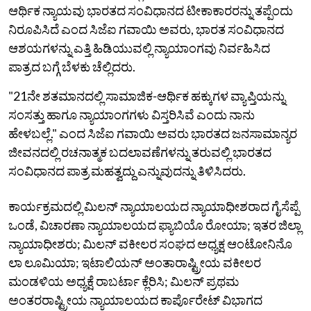
ಆರ್ಥಿಕ ನ್ಯಾಯವು ಭಾರತದ ಸಂವಿಧಾನದ ಟೀಕಾಕಾರರನ್ನು ತಪ್ಪೆಂದು
ನಿರೂಪಿಸಿದೆ ಎಂದ ಸಿಜೆಐ ಗವಾಯಿ ಅವರು, ಭಾರತ ಸಂವಿಧಾನದ
ಆಶಯಗಳನ್ನು ಎತ್ತಿ ಹಿಡಿಯುವಲ್ಲಿ ನ್ಯಾಯಾಂಗವು ನಿರ್ವಹಿಸಿದ
ಪಾತ್ರದ ಬಗ್ಗೆ ಬೆಳಕು ಚೆಲ್ಲಿದರು.
"21ನೇ ಶತಮಾನದಲ್ಲಿ ಸಾಮಾಜಿಕ-ಆರ್ಥಿಕ ಹಕ್ಕುಗಳ ವ್ಯಾಪ್ತಿಯನ್ನು
ಸಂಸತ್ತು ಹಾಗೂ ನ್ಯಾಯಾಂಗಗಳು ವಿಸ್ತರಿಸಿವೆ ಎಂದು ನಾನು
ಹೇಳಬಲ್ಲೆ." ಎಂದ ಸಿಜೆಐ ಗವಾಯಿ ಅವರು ಭಾರತದ ಜನಸಾಮಾನ್ಯರ
ಜೀವನದಲ್ಲಿ ರಚನಾತ್ಮಕ ಬದಲಾವಣೆಗಳನ್ನು ತರುವಲ್ಲಿ ಭಾರತದ
ಸಂವಿಧಾನದ ಪಾತ್ರ ಮಹತ್ವದ್ದು ಎನ್ನುವುದನ್ನು ತಿಳಿಸಿದರು.
ಕಾರ್ಯಕ್ರಮದಲ್ಲಿ ಮಿಲನ್ ನ್ಯಾಯಾಲಯದ ನ್ಯಾಯಾಧೀಶರಾದ ಗೈಸೆಪ್ಪೆ
ಒಂಡೆ, ವಿಚಾರಣಾ ನ್ಯಾಯಾಲಯದ ಫ್ಯಾಬಿಯೊ ರೋಯಾ; ಇತರ ಜಿಲ್ಲಾ
ನ್ಯಾಯಾಧೀಶರು; ಮಿಲನ್ ವಕೀಲರ ಸಂಘದ ಅಧ್ಯಕ್ಷ ಆಂಟೋನಿನೊ
ಲಾ ಲೂಮಿಯಾ; ಇಟಾಲಿಯನ್ ಅಂತಾರಾಷ್ಟ್ರೀಯ ವಕೀಲರ
ಮಂಡಳಿಯ ಅಧ್ಯಕ್ಷೆ ರಾಬರ್ಟಾ ಕ್ಲೆರಿಸಿ; ಮಿಲನ್ ಪ್ರಥಮ
ಅಂತರರಾಷ್ಟ್ರೀಯ ನ್ಯಾಯಾಲಯದ ಕಾರ್ಪೊರೇಟ್ ವಿಭಾಗದ