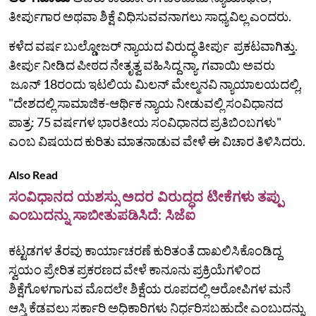
ತೀರ್ಪುಗಾರ ಅಥವಾ ಶಿಕ್ಷೆ ವಿಧಿಸುವವನಾಗಲು ಸಾಧ್ಯವಿಲ್ಲ ಎಂದರು.
ಕಳೆದ ವರ್ಷ ಬುಲ್ಡೋಜರ್ ನ್ಯಾಯದ ವಿರುದ್ಧ ತೀರ್ಪು ಪ್ರಕಟವಾಗಿತ್ತು.
ತೀರ್ಪು ನೀಡಿದ ಪೀಠದ ನೇತೃತ್ವ ವಹಿಸಿದ್ದ ನ್ಯಾ. ಗವಾಯಿ ಅವರು
ಜೂನ್ 18ರಂದು ಇಟಲಿಯ ಮಿಲನ್ ಮೇಲ್ಮನವಿ ನ್ಯಾಯಾಲಯದಲ್ಲಿ,
"ದೇಶದಲ್ಲಿ ಸಾಮಾಜಿಕ-ಆರ್ಥಿಕ ನ್ಯಾಯ ನೀಡುವಲ್ಲಿ ಸಂವಿಧಾನದ
ಪಾತ್ರ: 75 ವರ್ಷಗಳ ಭಾರತೀಯ ಸಂವಿಧಾನದ ಪ್ರತಿಬಿಂಬಗಳು"
ಎಂಬ ವಿಷಯದ ಕುರಿತು ಮಾತನಾಡುವ ವೇಳೆ ಈ ವಿಚಾರ ತಿಳಿಸಿದರು.
Also Read
ಸಂವಿಧಾನದ ಯಶಸ್ಸು ಅದರ ವಿರುದ್ಧದ ಟೀಕೆಗಳು ತಪ್ಪು
ಎಂಬುದನ್ನು ಸಾಬೀತುಪಡಿಸಿದೆ: ಸಿಜೆಐ
ಕಟ್ಟಡಗಳ ತೆರವು ಕಾರ್ಯಾಚರಣೆ ಕುರಿತಂತೆ ದಾಖಲಿಸಿಕೊಂಡಿದ್ದ
ಸ್ವಯಂ ಪ್ರೇರಿತ ಪ್ರಕರಣದ ವೇಳೆ ಕಾನೂನು ಪ್ರಕ್ರಿಯೆಗಳಿಂದ
ಶಿಕ್ಷೆಗೊಳಗಾಗುವ ಮೊದಲೇ ಶಿಕ್ಷೆಯ ರೂಪದಲ್ಲಿ ಆರೋಪಿಗಳ ಮನೆ
ಆಸ್ತಿ ಕೆಡವಲು ಸರ್ಕಾರಿ ಅಧಿಕಾರಿಗಳು ನಿರ್ಧರಿಸಬಹುದೇ ಎಂಬುದನ್ನು