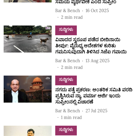
ಸಮಯ ವ್ಯರ್ಥವೇಕೆ ಎಂದ ಸುಪ್ರೀಂ
Bar & Bench
16 Oct 2025
2
min read
ಸುದ್ದಿಗಳು
ವಿವಾದದ ಸ್ವರೂಪ ಪಡೆದ ಬೀದಿನಾಯಿ
ತೀರ್ಪು: ವೈರುಧ್ಯ ಆದೇಶಗಳ ಕುರಿತು
ಗಮನಿಸುವುದಾಗಿ ತಿಳಿಸಿದ ಸಿಜೆಐ ಗವಾಯಿ
Bar & Bench
13 Aug 2025
2
min read
ಸುದ್ದಿಗಳು
ನಗದು ಪತ್ತೆ ಪ್ರಕರಣ: ಆಂತರಿಕ ಸಮಿತಿ ವರದಿ
ಪ್ರಶ್ನಿಸಿರುವ ನ್ಯಾ. ವರ್ಮಾ ಅರ್ಜಿ ಇಂದು
ಸುಪ್ರೀಂನಲ್ಲಿ ವಿಚಾರಣೆ
Bar & Bench
27 Jul 2025
1
min read
ಸುದ್ದಿಗಳು