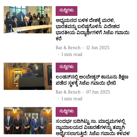
ಸುದ್ದಿಗಳು
ಅಧ್ಯಯನದ ಬಳಿಕ ದೇಶಕ್ಕೆ ಮರಳಿ,
ಭಾರತವನ್ನು ಬಲಿಷ್ಠಗೊಳಿಸಿ: ವಿದೇಶದ
ಭಾರತೀಯ ವಿದ್ಯಾರ್ಥಿಗಳಿಗೆ ಸಿಜೆಐ ಗವಾಯಿ
ಕರೆ
Bar & Bench
12 Jun 2025
1
min read
ಸುದ್ದಿಗಳು
ಲಂಡನ್‌ನಲ್ಲಿ ಅಂಬೇಡ್ಕರ್ ಕಾನೂನು ಶಿಕ್ಷಣ
ಪಡೆದ ಸ್ಥಳಕ್ಕೆ ಸಿಜೆಐ ಗವಾಯಿ ಭೇಟಿ
Bar & Bench
07 Jun 2025
1
min read
ಸುದ್ದಿಗಳು
ಸಂದರ್ಭ ಬದಿಗಿಟ್ಟು ಸಾ. ಮಾಧ್ಯಮಗಳಲ್ಲಿ
ನ್ಯಾಯಾಲಯದ ವಿಚಾರಣೆಗಳನ್ನು ತಪ್ಪಾಗಿ
ಅರ್ಥೈಸಲಾಗುತ್ತಿದೆ: ಸಿಜೆಐ ಗವಾಯಿ ಕಳವಳ