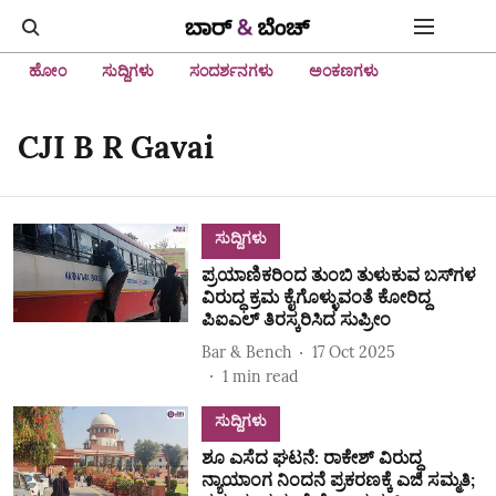
ಹೋಂ
ಸುದ್ದಿಗಳು
ಸಂದರ್ಶನಗಳು
ಅಂಕಣಗಳು
CJI B R Gavai
ಸುದ್ದಿಗಳು
ಪ್ರಯಾಣಿಕರಿಂದ ತುಂಬಿ ತುಳುಕುವ ಬಸ್‌ಗಳ
ವಿರುದ್ಧ ಕ್ರಮ ಕೈಗೊಳ್ಳುವಂತೆ ಕೋರಿದ್ದ
ಪಿಐಎಲ್ ತಿರಸ್ಕರಿಸಿದ ಸುಪ್ರೀಂ
Bar & Bench
17 Oct 2025
1
min read
ಸುದ್ದಿಗಳು
ಶೂ ಎಸೆದ ಘಟನೆ: ರಾಕೇಶ್‌ ವಿರುದ್ಧ
ನ್ಯಾಯಾಂಗ ನಿಂದನೆ ಪ್ರಕರಣಕ್ಕೆ ಎಜಿ ಸಮ್ಮತಿ;