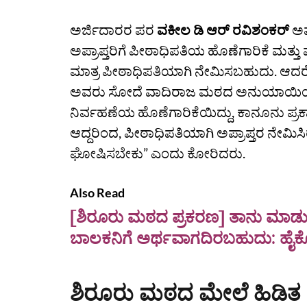
ಅರ್ಜಿದಾರರ ಪರ
ವಕೀಲ ಡಿ ಆರ್ ರವಿಶಂಕರ್
ಅವರ
ಅಪ್ರಾಪ್ತರಿಗೆ ಪೀಠಾಧಿಪತಿಯ ಹೊಣೆಗಾರಿಕೆ ಮತ್ತು 
ಮಾತ್ರ ಪೀಠಾಧಿಪತಿಯಾಗಿ ನೇಮಿಸಬಹುದು. ಆದರೆ,
ಅವರು ಸೋದೆ ವಾದಿರಾಜ ಮಠದ ಅನುಯಾಯಿಯೊಬ್ಬರ 
ನಿರ್ವಹಣೆಯ ಹೊಣೆಗಾರಿಕೆಯಿದ್ದು, ಕಾನೂನು ಪ್ರಕಾರ
ಆದ್ದರಿಂದ, ಪೀಠಾಧಿಪತಿಯಾಗಿ ಅಪ್ರಾಪ್ತರ ನೇಮಿ
ಘೋಷಿಸಬೇಕು” ಎಂದು ಕೋರಿದರು.
Also Read
[ಶಿರೂರು ಮಠದ ಪ್ರಕರಣ] ತಾನು ಮಾಡುತ
ಬಾಲಕನಿಗೆ ಅರ್ಥವಾಗದಿರಬಹುದು: ಹೈಕೋ
ಶಿರೂರು ಮಠದ ಮೇಲೆ ಹಿಡಿತ 