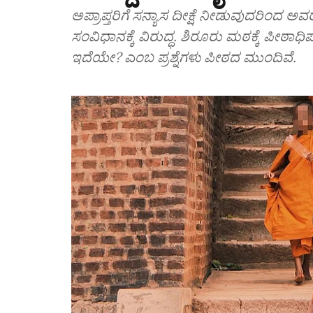
ಅಪ್ರಾಪ್ತರಿಗೆ ಸನ್ಯಾಸ ದೀಕ್ಷೆ ನೀಡುವುದರಿಂದ 
ಸಂವಿಧಾನಕ್ಕೆ ವಿರುದ್ಧ. ಶಿರೂರು ಮಠಕ್ಕೆ ಪೀಠ
ಇದೆಯೇ? ಎಂಬ ಪ್ರಶ್ನೆಗಳು ಪೀಠದ ಮುಂದಿವೆ.