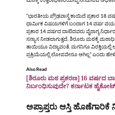
“ಭಾರತೀಯ ಪ್ರೌಢವಾಸ್ಥೆ ಕಾಯಿದೆ ಪ್ರಕಾರ 18 ವರ್ಷ
ಧಾರ್ಮಿಕ ವಿಷಯಗಳಿಗೆ ಬಂದಾಗ 14 ವರ್ಷ ವಯಸ್ಸನ್
ಪ್ರಕಾರ 14 ವರ್ಷದ ದಾಟಿದವರು ವೈರಾಗ್ಯ ನಿರ್ಧಾರ 
ಸನ್ಯಾಸ ನೀಡಲಾಗುತ್ತದೆ. ಶಿರೂರು ಮಠಕ್ಕೆ ಮಠಾಧಿಪ
ತಾಯಿಯೂ ವಿದ್ಯಾವಂತೆ. ಮಗನಿಗೂ ವಿರಕ್ತಿಯಲ್ಲಿ ಆಸ
ಪ್ರಕ್ರಿಯೆಯಲ್ಲಿ ಲೋಪವೇನೂ ಆಗಿಲ್ಲ” ಎಂದು ಹೇಳ
Also Read
[ಶಿರೂರು ಮಠ ಪ್ರಕರಣ] 16 ವರ್ಷದ ಬಾಲ
ನಿರ್ಬಂಧಿಸುವುದೇ? ಕರ್ನಾಟಕ ಹೈಕೋರ್ಟ
ಅಪ್ರಾಪ್ತರು ಆಸ್ತಿ ಹೊಣೆಗಾರಿಕೆ