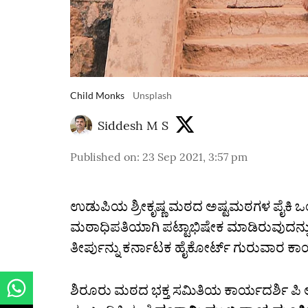
Child Monks
Unsplash
Siddesh M S
Published on
:
23 Sep 2021, 3:57 pm
ಉಡುಪಿಯ ಶ್ರೀಕೃಷ್ಣ ಮಠದ ಅಷ್ಟಮಠಗಳ ಪೈಕಿ ಒಂದಾ
ಮಠಾಧಿಪತಿಯಾಗಿ ಪಟ್ಟಾಭಿಷೇಕ ಮಾಡಿರುವುದನ್ನು ಪ್
ತೀರ್ಪುನ್ನು ಕರ್ನಾಟಕ ಹೈಕೋರ್ಟ್‌ ಗುರುವಾರ ಕಾಯ್ದ
ಶಿರೂರು ಮಠದ ಭಕ್ತ ಸಮಿತಿಯ ಕಾರ್ಯದರ್ಶಿ ಪಿ ಲಾ