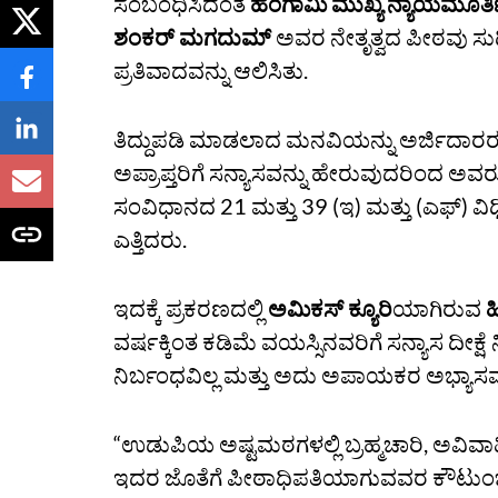
ಸಂಬಂಧಿಸಿದಂತೆ
ಹಂಗಾಮಿ ಮುಖ್ಯ ನ್ಯಾಯಮೂರ್ತ
ಶಂಕರ್‌ ಮಗದುಮ್‌
ಅವರ ನೇತೃತ್ವದ ಪೀಠವು ಸುದ
ಪ್ರತಿವಾದವನ್ನು ಆಲಿಸಿತು.
ತಿದ್ದುಪಡಿ ಮಾಡಲಾದ ಮನವಿಯನ್ನು ಅರ್ಜಿದಾರರ ಪರ
ಅಪ್ರಾಪ್ತರಿಗೆ ಸನ್ಯಾಸವನ್ನು ಹೇರುವುದರಿಂದ ಅವ
ಸಂವಿಧಾನದ 21 ಮತ್ತು 39 (ಇ) ಮತ್ತು (ಎಫ್‌) ವ
ಎತ್ತಿದರು.
ಇದಕ್ಕೆ ಪ್ರಕರಣದಲ್ಲಿ
ಅಮಿಕಸ್‌ ಕ್ಯೂರಿ
ಯಾಗಿರುವ
ಹ
ವರ್ಷಕ್ಕಿಂತ ಕಡಿಮೆ ವಯಸ್ಸಿನವರಿಗೆ ಸನ್ಯಾಸ ದೀಕ
ನಿರ್ಬಂಧವಿಲ್ಲ ಮತ್ತು ಅದು ಅಪಾಯಕರ ಅಭ್ಯಾಸವಲ್
“ಉಡುಪಿಯ ಅಷ್ಟಮಠಗಳಲ್ಲಿ ಬ್ರಹ್ಮಚಾರಿ, ಅವಿವಾಹಿ
ಇದರ ಜೊತೆಗೆ ಪೀಠಾಧಿಪತಿಯಾಗುವವರ ಕೌಟುಂಬಿಕ 