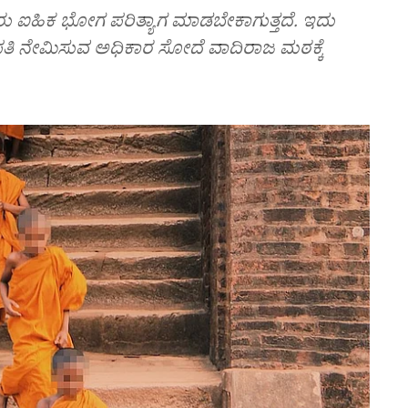
ಅವರು ಐಹಿಕ ಭೋಗ ಪರಿತ್ಯಾಗ ಮಾಡಬೇಕಾಗುತ್ತದೆ. ಇದು
ಾಧಿಪತಿ ನೇಮಿಸುವ ಅಧಿಕಾರ ಸೋದೆ ವಾದಿರಾಜ ಮಠಕ್ಕೆ