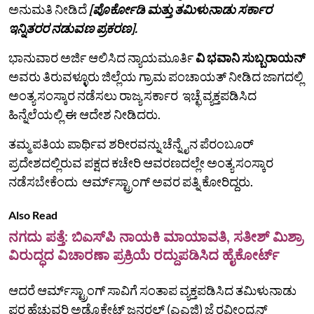
ಅನುಮತಿ ನೀಡಿದೆ
[ಪೊರ್ಕೋಡಿ ಮತ್ತು ತಮಿಳುನಾಡು ಸರ್ಕಾರ
ಇನ್ನಿತರರ ನಡುವಣ ಪ್ರಕರಣ].
ಭಾನುವಾರ ಅರ್ಜಿ ಆಲಿಸಿದ ನ್ಯಾಯಮೂರ್ತಿ
ವಿ ಭವಾನಿ ಸುಬ್ಬರಾಯನ್
ಅವರು ತಿರುವಳ್ಳೂರು ಜಿಲ್ಲೆಯ ಗ್ರಾಮ ಪಂಚಾಯತ್‌ ನೀಡಿದ ಜಾಗದಲ್ಲಿ
ಅಂತ್ಯ ಸಂಸ್ಕಾರ ನಡೆಸಲು ರಾಜ್ಯ ಸರ್ಕಾರ ಇಚ್ಛೆ ವ್ಯಕ್ತಪಡಿಸಿದ
ಹಿನ್ನೆಲೆಯಲ್ಲಿ ಈ ಆದೇಶ ನೀಡಿದರು.
ತಮ್ಮ ಪತಿಯ ಪಾರ್ಥಿವ ಶರೀರವನ್ನು ಚೆನ್ನೈನ ಪೆರಂಬೂರ್
ಪ್ರದೇಶದಲ್ಲಿರುವ ಪಕ್ಷದ ಕಚೇರಿ ಆವರಣದಲ್ಲೇ ಅಂತ್ಯ ಸಂಸ್ಕಾರ
ನಡೆಸಬೇಕೆಂದು ಆರ್ಮ್‌ಸ್ಟ್ರಾಂಗ್‌ ಅವರ ಪತ್ನಿ ಕೋರಿದ್ದರು.
Also Read
ನಗದು ಪತ್ತೆ: ಬಿಎಸ್‌ಪಿ ನಾಯಕಿ ಮಾಯಾವತಿ, ಸತೀಶ್‌ ಮಿಶ್ರಾ
ವಿರುದ್ಧದ ವಿಚಾರಣಾ ಪ್ರಕ್ರಿಯೆ ರದ್ದುಪಡಿಸಿದ ಹೈಕೋರ್ಟ್‌
ಆದರೆ ಆರ್ಮ್‌ಸ್ಟ್ರಾಂಗ್‌ ಸಾವಿಗೆ ಸಂತಾಪ ವ್ಯಕ್ತಪಡಿಸಿದ ತಮಿಳುನಾಡು
ಪರ ಹೆಚ್ಚುವರಿ ಅಡ್ವೊಕೇಟ್ ಜನರಲ್ (ಎಎಜಿ) ಜೆ ರವೀಂದ್ರನ್