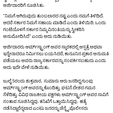
ಅರ್ಜಿದಾರರಿಗೆ ಸೂಚಿಸಿತು.
"ನಿಮಗೆ ಆಗಿರುವುದು ತುಂಬಲಾರದ ನಷ್ಟ ಎಂದು ನಮಗೆ ತಿಳಿದಿದೆ.
ಆದರೆ ಸರ್ಕಾರ ನಿಮಗೆ ಸಹಾಯ ಮಾಡಿದೆ ಎಂದು ತಿಳಿಯಿರಿ. ಒಂದು
ಗಂಟೆಯೊಳಗೆ ಸರ್ಕಾರ ನಿಮ್ಮ ವಿನಂತಿಯನ್ನು ಸ್ವೀಕರಿಸಿ
ಅನುಮೋದಿಸಿದೆ" ಎಂದು ಅದು ನುಡಿಯಿತು.
ಅರ್ಜಿದಾರರು ಆರ್ಮ್‌ಸ್ಟ್ರಾಂಗ್ ಅವರ ಸ್ಮಾರಕದಲ್ಲಿ ಆಸ್ಪತ್ರೆ ಅಥವಾ
ಇನ್ನೇನಾದರೂ ನಿರ್ಮಿಸಲು ಬಯಸಿದರೆ, ಕಾನೂನಿನ ಪ್ರಕಾರ ಅನುಮತಿ
ಪಡೆಯಲು ಅವರು ರಾಜ್ಯ ಸರ್ಕಾರವನ್ನು ಸಂಪರ್ಕಿಸಬಹುದು ಎಂದು
ಅದು ಇದೇ ವೇಳೆ ನುಡಿಯಿತು.
ಜುಲೈ 5ರಂದು ಶುಕ್ರವಾರ, ಸುಮಾರು ಆರು ಜನರಿದ್ದ ಗುಂಪು
ಆರ್ಮ್‌ಸ್ಟ್ರಾಂಗ್ ಅವರನ್ನು ಕೊಂದಿತ್ತು. ಘಟನೆ ದೇಶದ ಗಮನ
ಸೆಳೆದಿತ್ತು. ವಿವಿಧ ರಾಜಕೀಯ ಪಕ್ಷಗಳು ಆರ್ಮ್‌ಸ್ಟ್ರಾಂಗ್‌ ಅವರ ಸಾವಿಗೆ
ಸಂತಾಪ ಸೂಚಿಸಿದ್ದವು. ತನಿಖೆಗೆ ಒತ್ತಾಯಿಸಿದ್ದವು. ಹತ್ಯೆ
ನಡೆಸಿದ್ದಾರೆನ್ನಲಾದ ಎಂಟು ಜನರನ್ನು ಚೆನ್ನೈ ಪೊಲೀಸರು