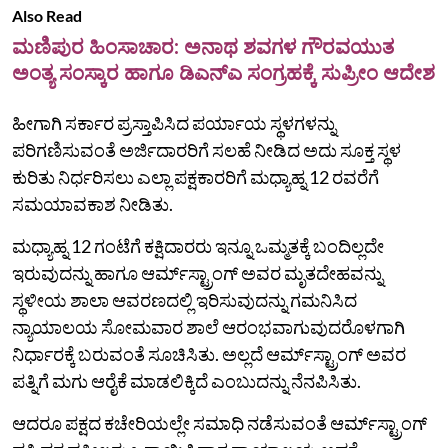
Also Read
ಮಣಿಪುರ ಹಿಂಸಾಚಾರ: ಅನಾಥ ಶವಗಳ ಗೌರವಯುತ
ಅಂತ್ಯ ಸಂಸ್ಕಾರ ಹಾಗೂ ಡಿಎನ್ಎ ಸಂಗ್ರಹಕ್ಕೆ ಸುಪ್ರೀಂ ಆದೇಶ
ಹೀಗಾಗಿ ಸರ್ಕಾರ ಪ್ರಸ್ತಾಪಿಸಿದ ಪರ್ಯಾಯ ಸ್ಥಳಗಳನ್ನು
ಪರಿಗಣಿಸುವಂತೆ ಅರ್ಜಿದಾರರಿಗೆ ಸಲಹೆ ನೀಡಿದ ಅದು ಸೂಕ್ತ ಸ್ಥಳ
ಕುರಿತು ನಿರ್ಧರಿಸಲು ಎಲ್ಲಾ ಪಕ್ಷಕಾರರಿಗೆ ಮಧ್ಯಾಹ್ನ 12 ರವರೆಗೆ
ಸಮಯಾವಕಾಶ ನೀಡಿತು.
ಮಧ್ಯಾಹ್ನ 12 ಗಂಟೆಗೆ ಕಕ್ಷಿದಾರರು ಇನ್ನೂ ಒಮ್ಮತಕ್ಕೆ ಬಂದಿಲ್ಲದೇ
ಇರುವುದನ್ನು ಹಾಗೂ ಆರ್ಮ್‌ಸ್ಟ್ರಾಂಗ್‌ ಅವರ ಮೃತದೇಹವನ್ನು
ಸ್ಥಳೀಯ ಶಾಲಾ ಆವರಣದಲ್ಲಿ ಇರಿಸುವುದನ್ನು ಗಮನಿಸಿದ
ನ್ಯಾಯಾಲಯ ಸೋಮವಾರ ಶಾಲೆ ಆರಂಭವಾಗುವುದರೊಳಗಾಗಿ
ನಿರ್ಧಾರಕ್ಕೆ ಬರುವಂತೆ ಸೂಚಿಸಿತು. ಅಲ್ಲದೆ ಆರ್ಮ್‌ಸ್ಟ್ರಾಂಗ್‌ ಅವರ
ಪತ್ನಿಗೆ ಮಗು ಆರೈಕೆ ಮಾಡಲಿಕ್ಕಿದೆ ಎಂಬುದನ್ನು ನೆನಪಿಸಿತು.
ಆದರೂ ಪಕ್ಷದ ಕಚೇರಿಯಲ್ಲೇ ಸಮಾಧಿ ನಡೆಸುವಂತೆ ಆರ್ಮ್‌ಸ್ಟ್ರಾಂಗ್‌