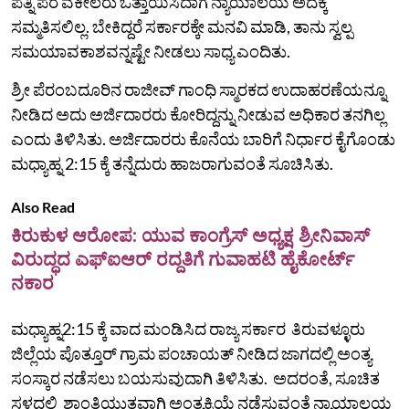
ಪತ್ನಿ ಪರ ವಕೀಲರು ಒತ್ತಾಯಿಸಿದಾಗ ನ್ಯಾಯಾಲಯ ಅದಕ್ಕೆ
ಸಮ್ಮತಿಸಲಿಲ್ಲ. ಬೇಕಿದ್ದರೆ ಸರ್ಕಾರಕ್ಕೇ ಮನವಿ ಮಾಡಿ, ತಾನು ಸ್ವಲ್ಪ
ಸಮಯಾವಕಾಶವನ್ನಷ್ಟೇ ನೀಡಲು ಸಾಧ್ಯ ಎಂದಿತು.
ಶ್ರೀ ಪೆರಂಬದೂರಿನ ರಾಜೀವ್ ಗಾಂಧಿ ಸ್ಮಾರಕದ ಉದಾಹರಣೆಯನ್ನೂ
ನೀಡಿದ ಅದು ಅರ್ಜಿದಾರರು ಕೋರಿದ್ದನ್ನು ನೀಡುವ ಅಧಿಕಾರ ತನಗಿಲ್ಲ
ಎಂದು ತಿಳಿಸಿತು. ಅರ್ಜಿದಾರರು ಕೊನೆಯ ಬಾರಿಗೆ ನಿರ್ಧಾರ ಕೈಗೊಂಡು
ಮಧ್ಯಾಹ್ನ 2:15 ಕ್ಕೆ ತನ್ನೆದುರು ಹಾಜರಾಗುವಂತೆ ಸೂಚಿಸಿತು.
Also Read
ಕಿರುಕುಳ ಆರೋಪ: ಯುವ ಕಾಂಗ್ರೆಸ್‌ ಅಧ್ಯಕ್ಷ ಶ್ರೀನಿವಾಸ್‌
ವಿರುದ್ಧದ ಎಫ್‌ಐಆರ್‌ ರದ್ದತಿಗೆ ಗುವಾಹಟಿ ಹೈಕೋರ್ಟ್‌
ನಕಾರ
ಮಧ್ಯಾಹ್ನ2:15 ಕ್ಕೆ ವಾದ ಮಂಡಿಸಿದ ರಾಜ್ಯ ಸರ್ಕಾರ ತಿರುವಳ್ಳೂರು
ಜಿಲ್ಲೆಯ ಪೊತ್ತೂರ್‌ ಗ್ರಾಮ ಪಂಚಾಯತ್ ನೀಡಿದ ಜಾಗದಲ್ಲಿ ಅಂತ್ಯ
ಸಂಸ್ಕಾರ ನಡೆಸಲು ಬಯಸುವುದಾಗಿ ತಿಳಿಸಿತು. ಅದರಂತೆ, ಸೂಚಿತ
ಸ್ಥಳದಲ್ಲಿ ಶಾಂತಿಯುತವಾಗಿ ಅಂತ್ಯಕ್ರಿಯೆ ನಡೆಸುವಂತೆ ನ್ಯಾಯಾಲಯ